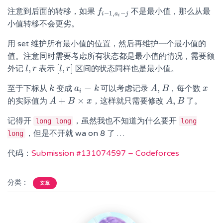
注意到后面的转移，如果
不是最小值，那么从最
f
f
−
1
,
a
i
−
j
−
1
,
−
i
a
j
i
小值转移不会更劣。
用 set 维护所有最小值的位置，然后再维护一个最小值的
值。注意同时需要考虑所有状态都是最小值的情况，需要额
,
[
,
]
外记
表示
区间的状态同样也是最小值。
l
l
,
r
r
[
l
l
,
r
r
]
−
,
至于下标从
变成
可以考虑记录
，每个数
k
k
a
a
i
−
k
k
A
A
,
B
B
x
x
i
+
×
,
的实际值为
，这样就只需要修改
了。
A
A
+
B
×
B
x
x
A
A
,
B
B
记得开
，虽然我也不知道为什么要开
long long
long
，但是不开就 wa on 8 了 …
long
代码：
Submission #131074597 – Codeforces
分类：
文章