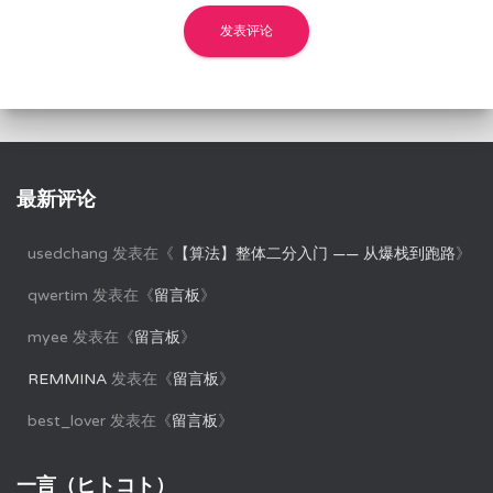
最新评论
usedchang
发表在《
【算法】整体二分入门 —— 从爆栈到跑路
》
qwertim
发表在《
留言板
》
myee
发表在《
留言板
》
REMMINA
发表在《
留言板
》
best_lover
发表在《
留言板
》
一言（ヒトコト）