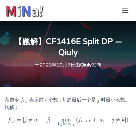
切
换
导
航
【题解】CF1416E Split DP —
Qiuly
于
2021年10月7日
由
Qiuly
发布
考虑令
表示前
个数，
的最后一个是
时最小段数。
f
f
,
j
i
i
b
b
j
j
,
i
j
转移：
=
[
≠
−
]
+
min
(
+
[
−
≠
]
)
f
f
j
,
j
=
[
j
≠
a
a
i
−
j
]
+
j
min
1
≤
k
<
a
i
−
1
f
(
f
−
1
,
k
+
[
a
a
i
−
j
≠
k
]
j
)
k
,
−
1
,
i
j
i
i
k
i
1
≤
<
k
a
−
1
i