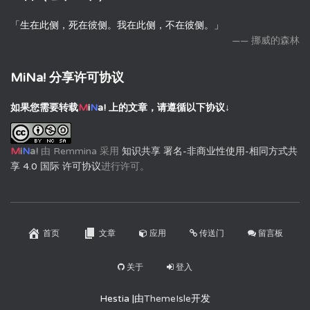
「生在此侧，死在彼侧。我在此侧，不在彼侧。」
—— 挪威的森林
MiNa! 分享许可协议
如果您需要转载
M
i
N
a!
上的文章，请遵循以下协议↓
M
i
N
a!
由
Remmina
采用
知识共享 署名-非商业性使用-相同方式共
享 4.0 国际 许可协议
进行许可。
首页
文章
应用
传送门
留言板
关于
登入
Hestia |由
ThemeIsle
开发