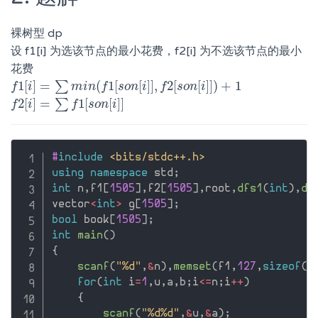
裸树型 dp
设 f1[i] 为选该节点的最小花费，f2[i] 为不选该节点的最小
花费
1
[
]
=
(
1
[
[
]
]
,
2
[
[
]
]
)
+
1
∑
f
f
1
[
i
i
]
=
∑
m
i
n
(
m
f
1
[
i
s
n
o
n
f
[
i
]
]
s
,
o
f
2
n
[
s
i
o
n
f
[
i
]
]
)
s
+
o
1
n
i
2
[
]
=
1
[
[
]
]
∑
f
f
2
[
i
i
]
=
∑
f
1
[
s
o
f
n
[
s
i
]
o
]
n
i
#
include
<bits/stdc++.h>
using
namespace
 std
;
int
 n
,
f1
[
1505
]
,
f2
[
1505
]
,
root
,
dfs1
(
int
)
,
df
vector
<
int
>
 g
[
1505
]
;
bool
 book
[
1505
]
;
int
main
(
)
{
scanf
(
"%d"
,
&
n
)
,
memset
(
f1
,
127
,
sizeof
(
f
for
(
int
 i
=
1
,
u
,
a
,
b
;
i
<=
n
;
i
++
)
{
scanf
(
"%d%d"
,
&
u
,
&
a
)
;