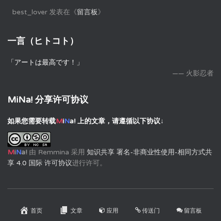
best_lover
发表在《
留言板
》
一言（ヒトコト）
「アートは最高です！」
—— 火影忍者
MiNa! 分享许可协议
如果您需要转载
M
i
N
a!
上的文章，请遵循以下协议↓
M
i
N
a!
由
Remmina
采用
知识共享 署名-非商业性使用-相同方式共
享 4.0 国际 许可协议
进行许可。
首页
文章
应用
传送门
留言板