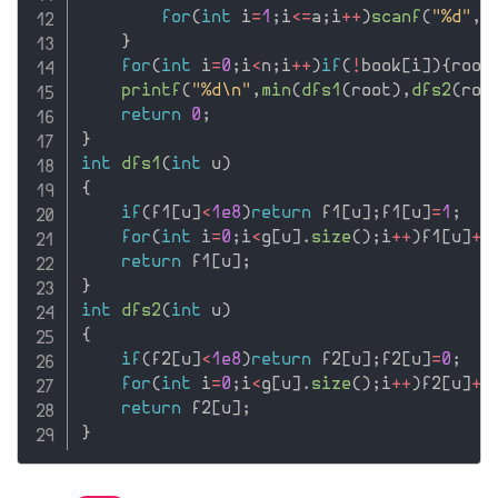
for
(
int
 i
=
1
;
i
<=
a
;
i
++
)
scanf
(
"%d"
,
&
}
for
(
int
 i
=
0
;
i
<
n
;
i
++
)
if
(
!
book
[
i
]
)
{
root
printf
(
"%d\n"
,
min
(
dfs1
(
root
)
,
dfs2
(
roo
return
0
;
}
int
dfs1
(
int
 u
)
{
if
(
f1
[
u
]
<
1e8
)
return
 f1
[
u
]
;
f1
[
u
]
=
1
;
for
(
int
 i
=
0
;
i
<
g
[
u
]
.
size
(
)
;
i
++
)
f1
[
u
]
+
=
return
 f1
[
u
]
;
}
int
dfs2
(
int
 u
)
{
if
(
f2
[
u
]
<
1e8
)
return
 f2
[
u
]
;
f2
[
u
]
=
0
;
for
(
int
 i
=
0
;
i
<
g
[
u
]
.
size
(
)
;
i
++
)
f2
[
u
]
+
=
return
 f2
[
u
]
;
}