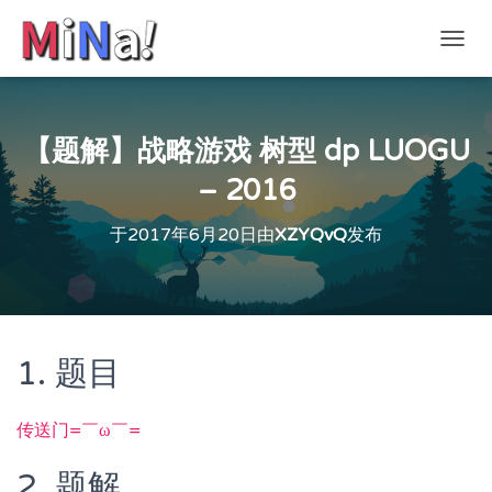
切
换
导
航
【题解】战略游戏 树型 dp LUOGU
– 2016
于
2017年6月20日
由
XZYQvQ
发布
1. 题目
传送门=￣ω￣=
2. 题解