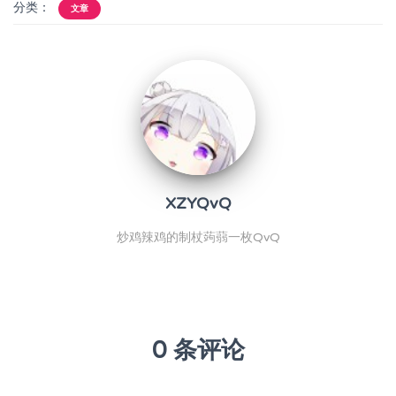
分类：
文章
XZYQvQ
炒鸡辣鸡的制杖蒟蒻一枚QvQ
0 条评论