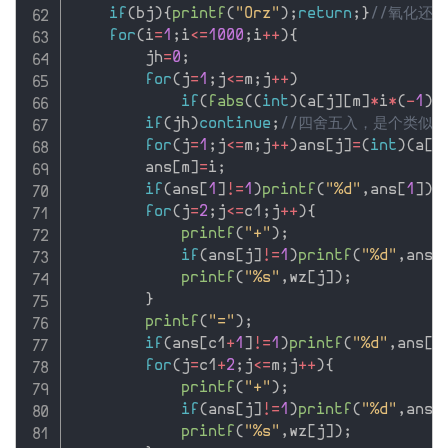
if
(
bj
)
{
printf
(
"Orz"
)
;
return
;
}
//氧化还
for
(
i
=
1
;
i
<=
1000
;
i
++
)
{
        jh
=
0
;
for
(
j
=
1
;
j
<=
m
;
j
++
)
if
(
fabs
(
(
int
)
(
a
[
j
]
[
m
]
*
i
*
(
-
1
)
+
if
(
jh
)
continue
;
//四舍五入，是个类似
for
(
j
=
1
;
j
<=
m
;
j
++
)
ans
[
j
]
=
(
int
)
(
a
[
j
        ans
[
m
]
=
i
;
if
(
ans
[
1
]
!=
1
)
printf
(
"%d"
,
ans
[
1
]
)
;
for
(
j
=
2
;
j
<=
c1
;
j
++
)
{
printf
(
"+"
)
;
if
(
ans
[
j
]
!=
1
)
printf
(
"%d"
,
ans
[
printf
(
"%s"
,
wz
[
j
]
)
;
}
printf
(
"="
)
;
if
(
ans
[
c1
+
1
]
!=
1
)
printf
(
"%d"
,
ans
[
c
for
(
j
=
c1
+
2
;
j
<=
m
;
j
++
)
{
printf
(
"+"
)
;
if
(
ans
[
j
]
!=
1
)
printf
(
"%d"
,
ans
[
printf
(
"%s"
,
wz
[
j
]
)
;