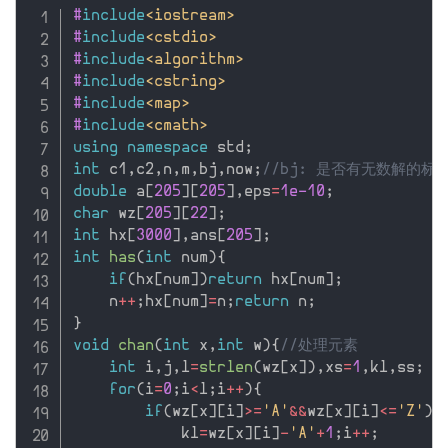
#
include
<iostream>
#
include
<cstdio>
#
include
<algorithm>
#
include
<cstring>
#
include
<map>
#
include
<cmath>
using
namespace
 std
;
int
 c1
,
c2
,
n
,
m
,
bj
,
now
;
//bj: 是否有无数解的标
double
 a
[
205
]
[
205
]
,
eps
=
1e-10
;
char
 wz
[
205
]
[
22
]
;
int
 hx
[
3000
]
,
ans
[
205
]
;
int
has
(
int
 num
)
{
if
(
hx
[
num
]
)
return
 hx
[
num
]
;
    n
++
;
hx
[
num
]
=
n
;
return
 n
;
}
void
chan
(
int
 x
,
int
 w
)
{
//处理元素
int
 i
,
j
,
l
=
strlen
(
wz
[
x
]
)
,
xs
=
1
,
kl
,
ss
;
for
(
i
=
0
;
i
<
l
;
i
++
)
{
if
(
wz
[
x
]
[
i
]
>=
'A'
&&
wz
[
x
]
[
i
]
<=
'Z'
)
{
            kl
=
wz
[
x
]
[
i
]
-
'A'
+
1
;
i
++
;