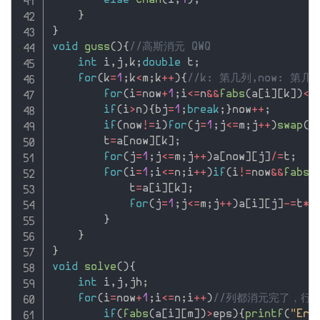
else
chan
(
i
,
1
)
;
}
}
void
guss
(
)
{
//高斯消元 QWQ
int
 i
,
j
,
k
;
double
 t
;
for
(
k
=
1
;
k
<
m
;
k
++
)
{
//k: 第几列,now: 第几
for
(
i
=
now
+
1
;
i
<=
n
&&
fabs
(
a
[
i
]
[
k
]
)
<
e
if
(
i
>
n
)
{
bj
=
1
;
break
;
}
now
++
;
if
(
now
!=
i
)
for
(
j
=
1
;
j
<=
m
;
j
++
)
swap
(
a
        t
=
a
[
now
]
[
k
]
;
for
(
j
=
1
;
j
<=
m
;
j
++
)
a
[
now
]
[
j
]
/
=
t
;
for
(
i
=
1
;
i
<=
n
;
i
++
)
if
(
i
!=
now
&&
fabs
(
            t
=
a
[
i
]
[
k
]
;
for
(
j
=
1
;
j
<=
m
;
j
++
)
a
[
i
]
[
j
]
-
=
t
*
a
}
}
}
void
solve
(
)
{
int
 i
,
j
,
jh
;
for
(
i
=
now
+
1
;
i
<=
n
;
i
++
)
//列都消元完了，行
if
(
fabs
(
a
[
i
]
[
m
]
)
>
eps
)
{
printf
(
"Err