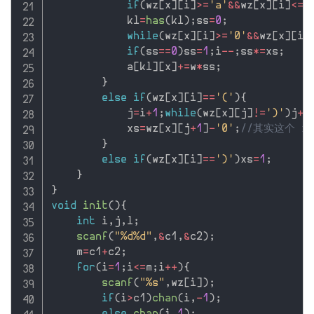
if
(
wz
[
x
]
[
i
]
>=
'a'
&&
wz
[
x
]
[
i
]
<=
'
            kl
=
has
(
kl
)
;
ss
=
0
;
while
(
wz
[
x
]
[
i
]
>=
'0'
&&
wz
[
x
]
[
i
]
if
(
ss
==
0
)
ss
=
1
;
i
--
;
ss
*
=
xs
;
            a
[
kl
]
[
x
]
+
=
w
*
ss
;
}
else
if
(
wz
[
x
]
[
i
]
==
'('
)
{
            j
=
i
+
1
;
while
(
wz
[
x
]
[
j
]
!=
')'
)
j
++
            xs
=
wz
[
x
]
[
j
+
1
]
-
'0'
;
//其实这个 
}
else
if
(
wz
[
x
]
[
i
]
==
')'
)
xs
=
1
;
}
}
void
init
(
)
{
int
 i
,
j
,
l
;
scanf
(
"%d%d"
,
&
c1
,
&
c2
)
;
    m
=
c1
+
c2
;
for
(
i
=
1
;
i
<=
m
;
i
++
)
{
scanf
(
"%s"
,
wz
[
i
]
)
;
if
(
i
>
c1
)
chan
(
i
,
-
1
)
;