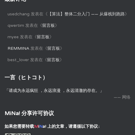
usedchang
发表在《
【算法】整体二分入门 —— 从爆栈到跑路
》
qwertim
发表在《
留言板
》
myee
发表在《
留言板
》
REMMINA
发表在《
留言板
》
best_lover
发表在《
留言板
》
一言（ヒトコト）
「请成为永远疯狂 ，永远浪漫 ，永远清澈的存在。」
—— 网络
MiNa! 分享许可协议
如果您需要转载
M
i
N
a!
上的文章，请遵循以下协议↓