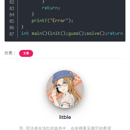
}
return
;
}
printf
(
"Error"
)
;
}
int
main
(
)
{
init
(
)
;
guss
(
)
;
solve
(
)
;
return
0
分类：
文章
litble
苟...苟活者在淡红的血色中，会依稀看见微茫的希望