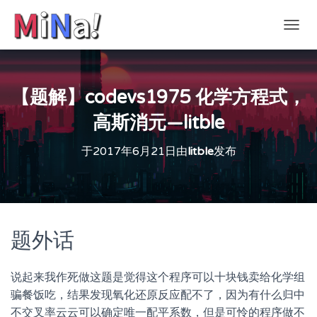
切
换
导
航
【题解】codevs1975 化学方程式，
高斯消元—litble
于
2017年6月21日
由
litble
发布
题外话
说起来我作死做这题是觉得这个程序可以十块钱卖给化学组
骗餐饭吃，结果发现氧化还原反应配不了，因为有什么归中
不交叉率云云可以确定唯一配平系数，但是可怜的程序做不