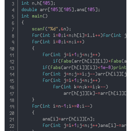
int
 n
,
h
[
105
]
;
double
 arr
[
105
]
[
105
]
,
ans
[
105
]
;
int
main
(
)
{
scanf
(
"%d"
,
&
n
)
;
for
(
int
 i
=
0
;
i
<
n
;
h
[
i
]
=
i
,
i
++
)
for
(
int
 j
=
for
(
int
 i
=
0
;
i
<
n
;
i
++
)
{
for
(
int
 j
=
i
+
1
;
j
<
n
;
j
++
)
if
(
fabs
(
arr
[
h
[
i
]
]
[
i
]
)
<
fabs
(
ar
if
(
fabs
(
arr
[
h
[
i
]
]
[
i
]
)
<
1e-8
)
printf
for
(
int
 j
=
n
;
j
>=
i
;
j
--
)
arr
[
h
[
i
]
]
[
j
]
for
(
int
 j
=
i
+
1
;
j
<
n
;
j
++
)
for
(
int
 k
=
n
;
k
>=
i
;
k
--
)
                arr
[
h
[
j
]
]
[
k
]
-
=
arr
[
h
[
i
]
]
[
k
}
for
(
int
 i
=
n
-
1
;
i
>=
0
;
i
--
)
{
        ans
[
i
]
=
arr
[
h
[
i
]
]
[
n
]
;
for
(
int
 j
=
i
+
1
;
j
<
n
;
j
++
)
ans
[
i
]
-
=
arr