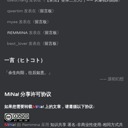
usedchang
发表在《
【算法】整体二分入门 —— 从爆栈到跑路
》
qwertim
发表在《
留言板
》
myee
发表在《
留言板
》
REMMINA
发表在《
留言板
》
best_lover
发表在《
留言板
》
一言（ヒトコト）
「余生向阳，往后如意。」
—— 源初幻想
MiNa! 分享许可协议
如果您需要转载
M
i
N
a!
上的文章，请遵循以下协议↓
M
i
N
a!
由
Remmina
采用
知识共享 署名-非商业性使用-相同方式共