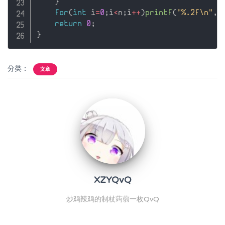
}
for
(
int
 i
=
0
;
i
<
n
;
i
++
)
printf
(
"%.2f\n"
,
a
return
0
;
}
分类：
文章
XZYQvQ
炒鸡辣鸡的制杖蒟蒻一枚QvQ