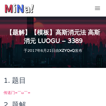
切
换
导
航
【题解】【模板】高斯消元法 高斯
消元 LUOGU – 3389
于
2017年6月21日
由
XZYQvQ
发布
1. 题目
传送门=￣ω￣=
2. 题解