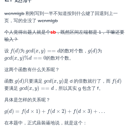
wcnmlgb
刚刚写到一半不知道按到什么键了回退到上一
页，写的全没了
wcnmlgb
个人觉得出题人就是个
sb
，既然区间左端都是 1，干嘛还要
输入？
(
)
(
,
)
=
=
(
)
设
为
的数对个数，
为
f
f
(
d
d
)
g
g
c
c
d
d
(
x
x
,
y
y
)
==
d
d
g
g
(
d
d
)
(
,
)
%
=
=
0
的数对个数。
g
g
c
c
d
d
(
x
x
,
y
y
)
%
d
==
d
0
这两个函数有什么关系呢？
(
)
(
,
)
(
)
函数
只要满足
是 d 的倍数就行了，而
g
g
(
d
d
)
g
g
c
c
d
d
(
x
x
,
y
y
)
f
f
(
d
d
)
(
,
)
=
=
要满足
，所以其实 g 包含了 f。
g
g
c
c
d
d
(
x
x
,
y
y
)
==
d
d
具体是怎样的关系呢？
(
)
=
(
×
1
)
+
(
×
2
)
+
(
×
3
)
+
…
g
g
(
d
d
)
=
f
(
d
f
×
1
d
)
+
f
(
d
×
2
)
+
f
f
(
d
d
×
3
)
+
…
f
d
在本题中，正式
且装逼
地说，就是这个：