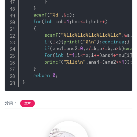
}
}
scanf
(
"%d"
,
&
t
)
;
for
(
int
 tot
=
1
;
tot
<=
t
;
tot
++
)
{
scanf
(
"%lld%lld%lld%lld%lld"
,
&
a
,
&
if
(
!
k
)
{
printf
(
"0\n"
)
;
continue
;
}
if
(
ans1
=
ans2
=
0
,
a
/
=
k
,
b
/
=
k
,
a
>
b
)
swap
for
(
int
 i
=
1
;
i
<=
a
;
i
++
)
ans1
+
=
mu
[
i
]
*
printf
(
"%lld\n"
,
ans1
-
(
ans2
>>
1
)
)
;
}
return
0
;
}
分类：
文章