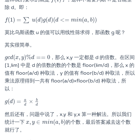
f
(
1
)
除 d。即：
(
1
)
=
(
)
(
)
(
<
=
(
,
)
)
∑
f
f
(
1
)
=
∑
u
(
d
)
g
u
(
d
d
)
(
d
g
<=
d
m
i
d
n
(
a
,
b
)
)
m
i
n
a
b
莫比乌斯函数 u 的值可以用线性筛求得，那函数 g 呢？
其实很简单。
(
,
)
%
=
=
0
，那么 x,y 一定都是 d 的倍数。在区间
g
g
c
c
d
d
(
x
x
,
y
y
)
%
d
==
d
0
[1,lim] 中是 d 的倍数的数的个数是 floor(lim/d)，那么 x 的
值有 floor(a/d) 种取法，y 的值有 floor(b/d) 种取法，所以
乘法原理得到一共有 floor(a/d)×floor(b/d) 种取法，所
以：
b
a
(
)
=
×
g
g
(
d
d
)
=
a
d
×
b
d
d
d
然后还有，问题中说了，x,y 和 y,x 算一种解法。所以我们
,
∈
(
,
)
统计一下
的个数，最后答案减去这个数
x
x
,
y
y
∈
m
i
n
m
(
a
i
,
n
b
)
a
b
就行了。