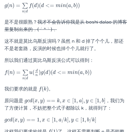
(
)
=
(
)
(
<
=
(
,
)
)
∑
g
g
(
n
n
)
=
∑
n
|
d
f
f
(
d
)
d
(
d
<=
d
m
i
n
(
a
m
,
b
i
)
n
)
a
b
|
n
d
是不是很眼熟？
我才不会告诉你我是从 boshi dalao 的博客
里复制出来的╭(╯^╰)╮
这不就是莫比乌斯反演吗？虽然 n 和 d 掉了个个儿，那还
不是老套路，反演的时候也掉个个儿就行了。
所以我们通过莫比乌斯反演公式可以得到：
d
(
)
=
(
)
(
)
(
<
=
(
,
)
)
∑
f
f
(
n
n
)
=
∑
n
|
d
u
(
u
d
n
)
g
(
g
d
)
d
(
d
<=
d
m
i
n
(
a
m
,
b
i
)
)
n
a
b
n
|
n
d
(
)
我们要求的就是
。
f
f
(
k
k
)
(
,
)
=
=
,
∈
[
1
,
]
,
∈
[
1
,
]
原问题是
，我们为
g
g
c
c
d
d
(
x
x
,
y
y
)
==
k
,
x
∈
k
[
1
x
,
a
]
,
y
∈
[
1
a
,
b
]
y
b
了方便计算，不妨把整个式子都除以 k，就得到了：
(
,
)
=
=
1
,
∈
[
1
,
/
]
,
∈
[
1
,
/
]
g
g
c
c
d
d
(
x
x
,
y
y
)
==
1
,
x
∈
[
1
x
,
a
/
k
]
,
y
∈
a
[
1
k
,
b
/
y
k
]
b
k
(
1
)
这样我们要求的就是
了，这样不需要判断 n 是否能整
f