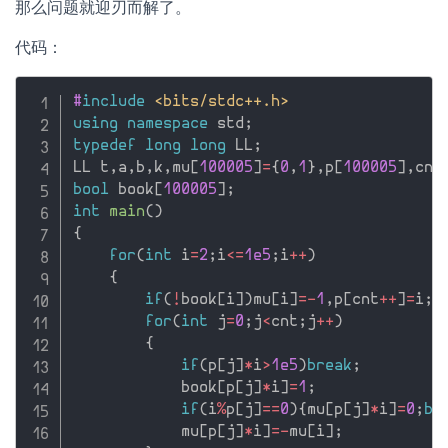
那么问题就迎刃而解了。
代码：
#
include
<bits/stdc++.h>
using
namespace
 std
;
typedef
long
long
 LL
;
LL t
,
a
,
b
,
k
,
mu
[
100005
]
=
{
0
,
1
}
,
p
[
100005
]
,
cnt
bool
 book
[
100005
]
;
int
main
(
)
{
for
(
int
 i
=
2
;
i
<=
1e5
;
i
++
)
{
if
(
!
book
[
i
]
)
mu
[
i
]
=
-
1
,
p
[
cnt
++
]
=
i
;
for
(
int
 j
=
0
;
j
<
cnt
;
j
++
)
{
if
(
p
[
j
]
*
i
>
1e5
)
break
;
            book
[
p
[
j
]
*
i
]
=
1
;
if
(
i
%
p
[
j
]
==
0
)
{
mu
[
p
[
j
]
*
i
]
=
0
;
br
            mu
[
p
[
j
]
*
i
]
=
-
mu
[
i
]
;