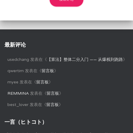
最新评论
usedchang
发表在《
【算法】整体二分入门 —— 从爆栈到跑路
》
qwertim
发表在《
留言板
》
myee
发表在《
留言板
》
REMMINA
发表在《
留言板
》
best_lover
发表在《
留言板
》
一言（ヒトコト）