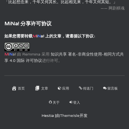
「比起想念来，千年又何其长。比起相见来，千年又何其短。」
—— 网剧棋魂
MiNa! 分享许可协议
如果您需要转载
M
i
N
a!
上的文章，请遵循以下协议↓
M
i
N
a!
由
Remmina
采用
知识共享 署名-非商业性使用-相同方式共
享 4.0 国际 许可协议
进行许可。
首页
文章
应用
传送门
留言板
关于
登入
Hestia |由
ThemeIsle
开发