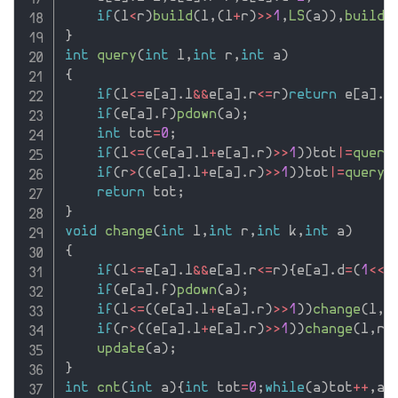
if
(
l
<
r
)
build
(
l
,
(
l
+
r
)
>>
1
,
LS
(
a
)
)
,
build
(
}
int
query
(
int
 l
,
int
 r
,
int
 a
)
{
if
(
l
<=
e
[
a
]
.
l
&&
e
[
a
]
.
r
<=
r
)
return
 e
[
a
]
.
d
if
(
e
[
a
]
.
f
)
pdown
(
a
)
;
int
 tot
=
0
;
if
(
l
<=
(
(
e
[
a
]
.
l
+
e
[
a
]
.
r
)
>>
1
)
)
tot
|
=
query
if
(
r
>
(
(
e
[
a
]
.
l
+
e
[
a
]
.
r
)
>>
1
)
)
tot
|
=
query
(
return
 tot
;
}
void
change
(
int
 l
,
int
 r
,
int
 k
,
int
 a
)
{
if
(
l
<=
e
[
a
]
.
l
&&
e
[
a
]
.
r
<=
r
)
{
e
[
a
]
.
d
=
(
1
<<
k
if
(
e
[
a
]
.
f
)
pdown
(
a
)
;
if
(
l
<=
(
(
e
[
a
]
.
l
+
e
[
a
]
.
r
)
>>
1
)
)
change
(
l
,
r
if
(
r
>
(
(
e
[
a
]
.
l
+
e
[
a
]
.
r
)
>>
1
)
)
change
(
l
,
r
,
update
(
a
)
;
}
int
cnt
(
int
 a
)
{
int
 tot
=
0
;
while
(
a
)
tot
++
,
a
-