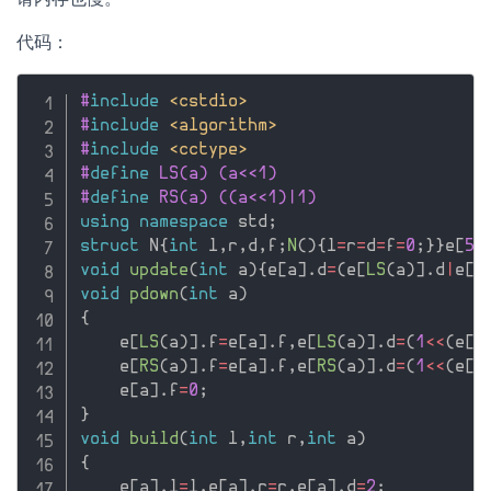
代码：
#
include
<cstdio>
#
include
<algorithm>
#
include
<cctype>
#
define
 LS(a) (a<<1)
#
define
 RS(a) ((a<<1)|1)
using
namespace
 std
;
struct
 N
{
int
 l
,
r
,
d
,
f
;
N
(
)
{
l
=
r
=
d
=
f
=
0
;
}
}
e
[
50
void
update
(
int
 a
)
{
e
[
a
]
.
d
=
(
e
[
LS
(
a
)
]
.
d
|
e
[
R
void
pdown
(
int
 a
)
{
    e
[
LS
(
a
)
]
.
f
=
e
[
a
]
.
f
,
e
[
LS
(
a
)
]
.
d
=
(
1
<<
(
e
[
a
    e
[
RS
(
a
)
]
.
f
=
e
[
a
]
.
f
,
e
[
RS
(
a
)
]
.
d
=
(
1
<<
(
e
[
a
    e
[
a
]
.
f
=
0
;
}
void
build
(
int
 l
,
int
 r
,
int
 a
)
{
    e
[
a
]
.
l
=
l
,
e
[
a
]
.
r
=
r
,
e
[
a
]
.
d
=
2
;