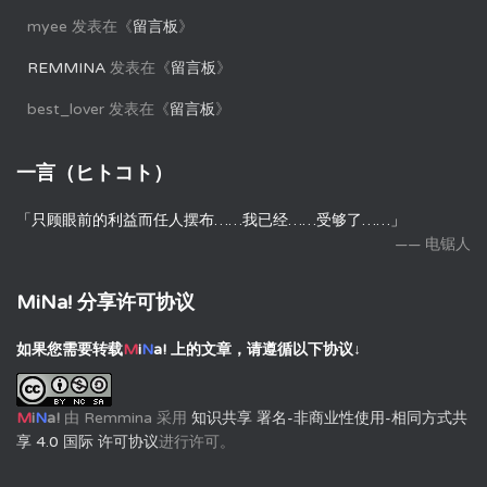
myee
发表在《
留言板
》
REMMINA
发表在《
留言板
》
best_lover
发表在《
留言板
》
一言（ヒトコト）
「只顾眼前的利益而任人摆布……我已经……受够了……」
—— 电锯人
MiNa! 分享许可协议
如果您需要转载
M
i
N
a!
上的文章，请遵循以下协议↓
M
i
N
a!
由
Remmina
采用
知识共享 署名-非商业性使用-相同方式共
享 4.0 国际 许可协议
进行许可。