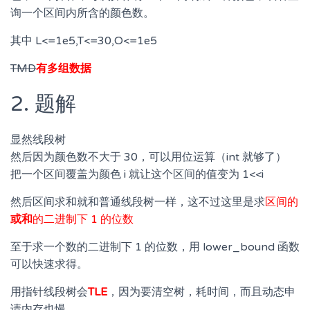
询一个区间内所含的颜色数。
其中 L<=1e5,T<=30,O<=1e5
TMD
有多组数据
2. 题解
显然线段树
然后因为颜色数不大于 30，可以用位运算（int 就够了）
把一个区间覆盖为颜色 i 就让这个区间的值变为 1<<i
然后区间求和就和普通线段树一样，这不过这里是求
区间的
或和
的二进制下 1 的位数
至于求一个数的二进制下 1 的位数，用 lower_bound 函数
可以快速求得。
用指针线段树会
TLE
，因为要清空树，耗时间，而且动态申
请内存也慢。