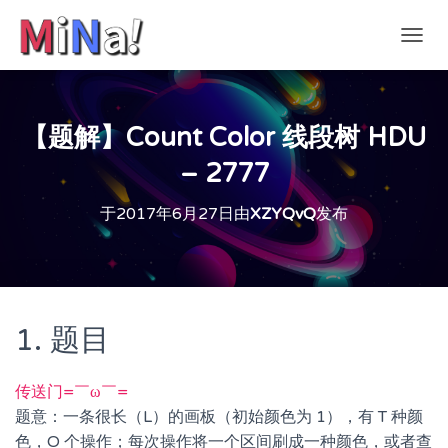
切
换
导
航
【题解】Count Color 线段树 HDU
– 2777
于
2017年6月27日
由
XZYQvQ
发布
1. 题目
传送门=￣ω￣=
题意：一条很长（L）的画板（初始颜色为 1），有 T 种颜
色，O 个操作；每次操作将一个区间刷成一种颜色，或者查