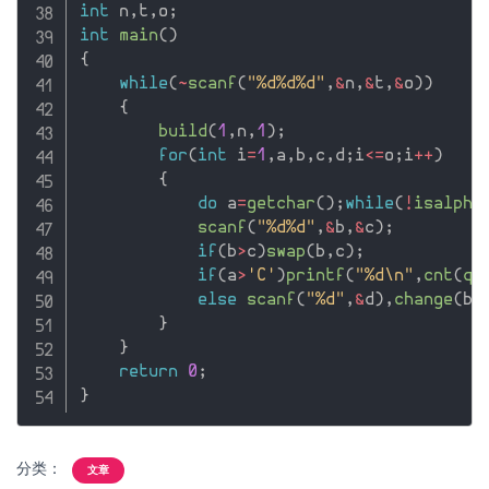
int
 n
,
t
,
o
;
int
main
(
)
{
while
(
~
scanf
(
"%d%d%d"
,
&
n
,
&
t
,
&
o
)
)
{
build
(
1
,
n
,
1
)
;
for
(
int
 i
=
1
,
a
,
b
,
c
,
d
;
i
<=
o
;
i
++
)
{
do
 a
=
getchar
(
)
;
while
(
!
isalpha
scanf
(
"%d%d"
,
&
b
,
&
c
)
;
if
(
b
>
c
)
swap
(
b
,
c
)
;
if
(
a
>
'C'
)
printf
(
"%d\n"
,
cnt
(
qu
else
scanf
(
"%d"
,
&
d
)
,
change
(
b
,
}
}
return
0
;
}
分类：
文章