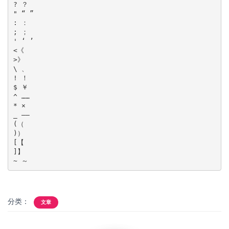
? ？

" “ ”

: ：

; ；

' ‘ ’

<《

>》

\ 、

! ！

$ ￥

^ ……

* ×

_ ——

(（

)）

[【

]】

分类：
文章