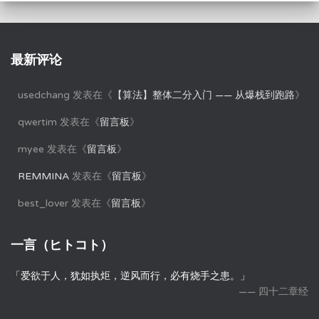
最新评论
usedchang
发表在《
【算法】整体二分入门 —— 从爆栈到跑路
》
qwertim
发表在《
留言板
》
myee
发表在《
留言板
》
REMMINA
发表在《
留言板
》
best_lover
发表在《
留言板
》
一言（ヒトコト）
「爱欲于人，犹如执炬，逆风而行，必有烧手之患。」
—— 四十二章经