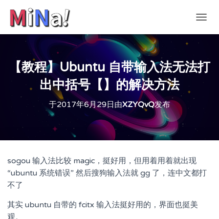
切
换
导
航
【教程】Ubuntu 自带输入法无法打
出中括号【】的解决方法
于
2017年6月29日
由
XZYQvQ
发布
sogou 输入法比较 magic，挺好用，但用着用着就出现
“ubuntu 系统错误” 然后搜狗输入法就 gg 了，连中文都打
不了
其实 ubuntu 自带的 fcitx 输入法挺好用的，界面也挺美
观。