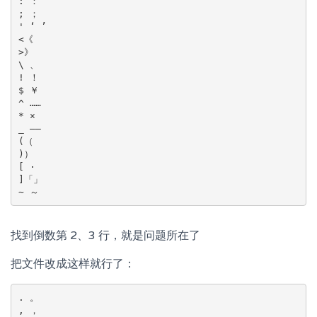
: ：

; ；

' ‘ ’

<《

>》

\ 、

! ！

$ ￥

^ ……

* ×

_ ——

(（

)）

[ ·

]「」

找到倒数第 2、3 行，就是问题所在了
把文件改成这样就行了：
. 。

, ，
