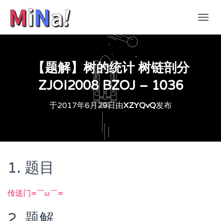
切
换
导
航
【题解】树的统计 树链剖分
ZJOI2008 BZOJ – 1036
于
2017年6月29日
由
XZYQvQ
发布
1. 题目
传送门=￣ω￣=
2. 题解