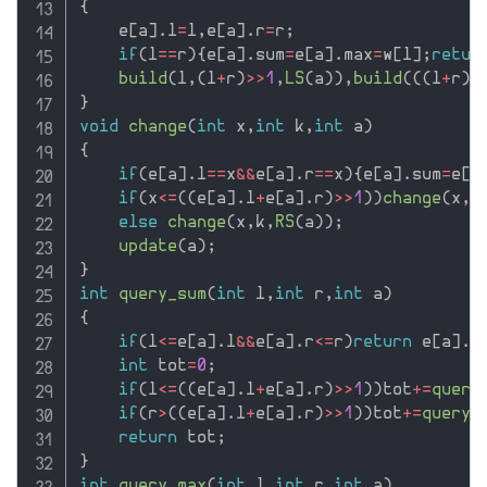
{
    e
[
a
]
.
l
=
l
,
e
[
a
]
.
r
=
r
;
if
(
l
==
r
)
{
e
[
a
]
.
sum
=
e
[
a
]
.
max
=
w
[
l
]
;
retur
build
(
l
,
(
l
+
r
)
>>
1
,
LS
(
a
)
)
,
build
(
(
(
l
+
r
)
>
}
void
change
(
int
 x
,
int
 k
,
int
 a
)
{
if
(
e
[
a
]
.
l
==
x
&&
e
[
a
]
.
r
==
x
)
{
e
[
a
]
.
sum
=
e
[
a
if
(
x
<=
(
(
e
[
a
]
.
l
+
e
[
a
]
.
r
)
>>
1
)
)
change
(
x
,
k
else
change
(
x
,
k
,
RS
(
a
)
)
;
update
(
a
)
;
}
int
query_sum
(
int
 l
,
int
 r
,
int
 a
)
{
if
(
l
<=
e
[
a
]
.
l
&&
e
[
a
]
.
r
<=
r
)
return
 e
[
a
]
.
s
int
 tot
=
0
;
if
(
l
<=
(
(
e
[
a
]
.
l
+
e
[
a
]
.
r
)
>>
1
)
)
tot
+
=
query
if
(
r
>
(
(
e
[
a
]
.
l
+
e
[
a
]
.
r
)
>>
1
)
)
tot
+
=
query_
return
 tot
;
}
int
query_max
(
int
 l
,
int
 r
,
int
 a
)