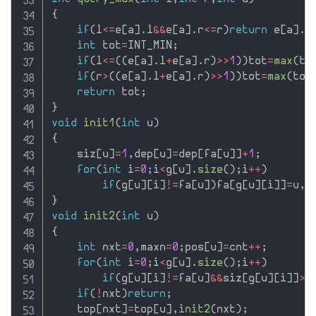
{
if
(
l
<=
e
[
a
]
.
l
&&
e
[
a
]
.
r
<=
r
)
return
 e
[
a
]
.
m
int
 tot
=
INT_MIN
;
if
(
l
<=
(
(
e
[
a
]
.
l
+
e
[
a
]
.
r
)
>>
1
)
)
tot
=
max
(
to
if
(
r
>
(
(
e
[
a
]
.
l
+
e
[
a
]
.
r
)
>>
1
)
)
tot
=
max
(
tot
return
 tot
;
}
void
init1
(
int
 u
)
{
    siz
[
u
]
=
1
,
dep
[
u
]
=
dep
[
fa
[
u
]
]
+
1
;
for
(
int
 i
=
0
;
i
<
g
[
u
]
.
size
(
)
;
i
++
)
if
(
g
[
u
]
[
i
]
!=
fa
[
u
]
)
fa
[
g
[
u
]
[
i
]
]
=
u
,
i
}
void
init2
(
int
 u
)
{
int
 nxt
=
0
,
maxn
=
0
;
pos
[
u
]
=
cnt
++
;
for
(
int
 i
=
0
;
i
<
g
[
u
]
.
size
(
)
;
i
++
)
if
(
g
[
u
]
[
i
]
!=
fa
[
u
]
&&
siz
[
g
[
u
]
[
i
]
]
>
m
if
(
!
nxt
)
return
;
    top
[
nxt
]
=
top
[
u
]
,
init2
(
nxt
)
;