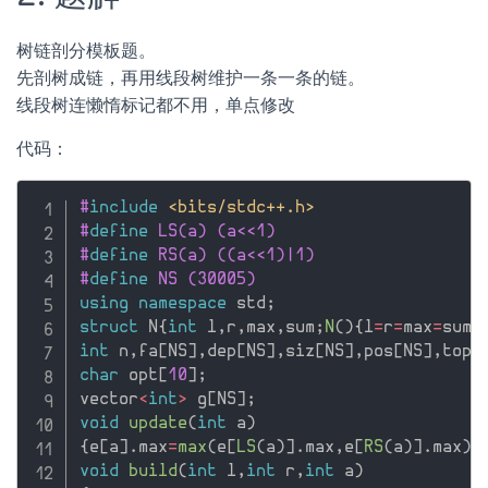
树链剖分模板题。
先剖树成链，再用线段树维护一条一条的链。
线段树连懒惰标记都不用，单点修改
代码：
#
include
<bits/stdc++.h>
#
define
 LS(a) (a<<1)
#
define
 RS(a) ((a<<1)|1)
#
define
 NS (30005)
using
namespace
 std
;
struct
 N
{
int
 l
,
r
,
max
,
sum
;
N
(
)
{
l
=
r
=
max
=
sum
=
int
 n
,
fa
[
NS
]
,
dep
[
NS
]
,
siz
[
NS
]
,
pos
[
NS
]
,
top
[
char
 opt
[
10
]
;
vector
<
int
>
 g
[
NS
]
;
void
update
(
int
 a
)
{
e
[
a
]
.
max
=
max
(
e
[
LS
(
a
)
]
.
max
,
e
[
RS
(
a
)
]
.
max
)
,
void
build
(
int
 l
,
int
 r
,
int
 a
)