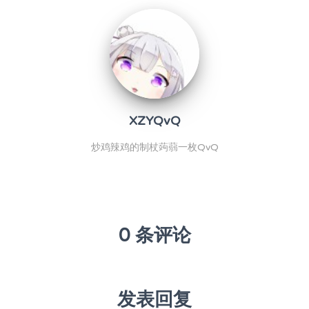
XZYQvQ
炒鸡辣鸡的制杖蒟蒻一枚QvQ
0 条评论
发表回复