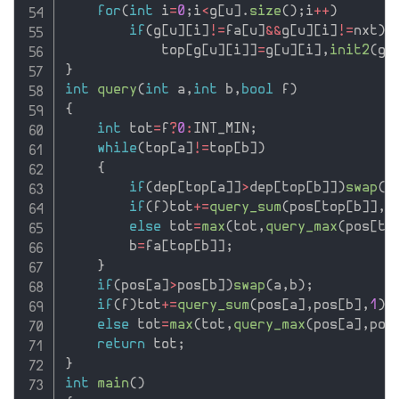
for
(
int
 i
=
0
;
i
<
g
[
u
]
.
size
(
)
;
i
++
)
if
(
g
[
u
]
[
i
]
!=
fa
[
u
]
&&
g
[
u
]
[
i
]
!=
nxt
)
            top
[
g
[
u
]
[
i
]
]
=
g
[
u
]
[
i
]
,
init2
(
g
[
}
int
query
(
int
 a
,
int
 b
,
bool
 f
)
{
int
 tot
=
f
?
0
:
INT_MIN
;
while
(
top
[
a
]
!=
top
[
b
]
)
{
if
(
dep
[
top
[
a
]
]
>
dep
[
top
[
b
]
]
)
swap
(
a
if
(
f
)
tot
+
=
query_sum
(
pos
[
top
[
b
]
]
,
p
else
 tot
=
max
(
tot
,
query_max
(
pos
[
to
        b
=
fa
[
top
[
b
]
]
;
}
if
(
pos
[
a
]
>
pos
[
b
]
)
swap
(
a
,
b
)
;
if
(
f
)
tot
+
=
query_sum
(
pos
[
a
]
,
pos
[
b
]
,
1
)
;
else
 tot
=
max
(
tot
,
query_max
(
pos
[
a
]
,
pos
return
 tot
;
}
int
main
(
)