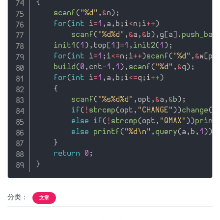
{
scanf
(
"%d"
,
&
n
)
;
for
(
int
 i
=
1
,
a
,
b
;
i
<
n
;
i
++
)
scanf
(
"%d%d"
,
&
a
,
&
b
)
,
g
[
a
]
.
push_bac
init1
(
1
)
,
top
[
1
]
=
1
,
init2
(
1
)
;
for
(
int
 i
=
1
;
i
<=
n
;
i
++
)
scanf
(
"%d"
,
&
w
[
po
build
(
0
,
cnt
-
1
,
1
)
,
scanf
(
"%d"
,
&
q
)
;
for
(
int
 i
=
1
,
a
,
b
;
i
<=
q
;
i
++
)
{
scanf
(
"%s%d%d"
,
opt
,
&
a
,
&
b
)
;
if
(
!
strcmp
(
opt
,
"CHANGE"
)
)
change
(
p
else
if
(
!
strcmp
(
opt
,
"QMAX"
)
)
print
else
printf
(
"%d\n"
,
query
(
a
,
b
,
1
)
)
;
}
return
0
;
}
分类：
文章