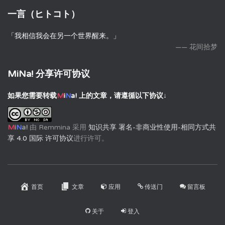
一言（ヒトコト）
「我相信我会在另一个世界醒来。」
—— 花间拾梦
MiNa! 分享许可协议
如果您需要转载
M
i
N
a!
上的文章，请遵循以下协议↓
M
i
N
a!
由
Remmina
采用
知识共享 署名-非商业性使用-相同方式共
享 4.0 国际 许可协议
进行许可。
首页
文章
应用
传送门
留言板
关于
登入