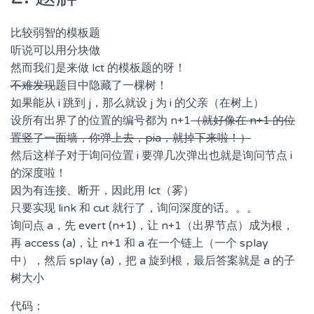
比较弱智的模板题
听说可以用分块做
然而我们是来做 lct 的模板题的呀！
不难发现
题目中隐藏了一棵树！
如果能从 i 跳到 j，那么就设 j 为 i 的父亲（在树上）
设所有出界了的位置的编号都为 n+1
（就好像在 n+1 的位
置竖了一面墙，你弹上去，pia，就掉下来啦！）
然后这样子对于询问位置 i 要弹几次弹出也就是询问节点 i
的深度啦！
因为有连接、断开，因此用 lct（雾）
只要实现 link 和 cut 就行了，询问深度的话。。。
询问点 a，先 evert (n+1)，让 n+1（出界节点）成为根，
再 access (a)，让 n+1 和 a 在一个链上（一个 splay
中），然后 splay (a)，把 a 旋到根，最后答案就是 a 的子
树大小
代码：