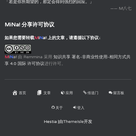
「若是你所期望的，那定会得到强烈的回应。」
—— M八七
MiNa! 分享许可协议
如果您需要转载
M
i
N
a!
上的文章，请遵循以下协议↓
M
i
N
a!
由
Remmina
采用
知识共享 署名-非商业性使用-相同方式共
享 4.0 国际 许可协议
进行许可。
首页
文章
应用
传送门
留言板
关于
登入
Hestia |由
ThemeIsle
开发