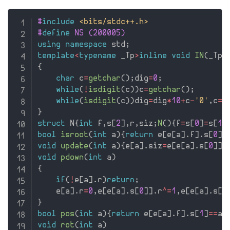
#
include
<bits/stdc++.h>
#
define
 NS (200005)
using
namespace
 std
;
template
<
typename
 _Tp
>
inline
void
IN
(
_Tp
&
{
char
 c
=
getchar
(
)
;
dig
=
0
;
while
(
!
isdigit
(
c
)
)
c
=
getchar
(
)
;
while
(
isdigit
(
c
)
)
dig
=
dig
*
10
+
c
-
'0'
,
c
=
g
}
struct
 N
{
int
 f
,
s
[
2
]
,
r
,
siz
;
N
(
)
{
f
=
s
[
0
]
=
s
[
1
]
bool
isroot
(
int
 a
)
{
return
 e
[
e
[
a
]
.
f
]
.
s
[
0
]
!
void
update
(
int
 a
)
{
e
[
a
]
.
siz
=
e
[
e
[
a
]
.
s
[
0
]
]
.
void
pdown
(
int
 a
)
{
if
(
!
e
[
a
]
.
r
)
return
;
    e
[
a
]
.
r
=
0
,
e
[
e
[
a
]
.
s
[
0
]
]
.
r
^
=
1
,
e
[
e
[
a
]
.
s
[
1
}
bool
pos
(
int
 a
)
{
return
 e
[
e
[
a
]
.
f
]
.
s
[
1
]
==
a
;
void
rot
(
int
 a
)