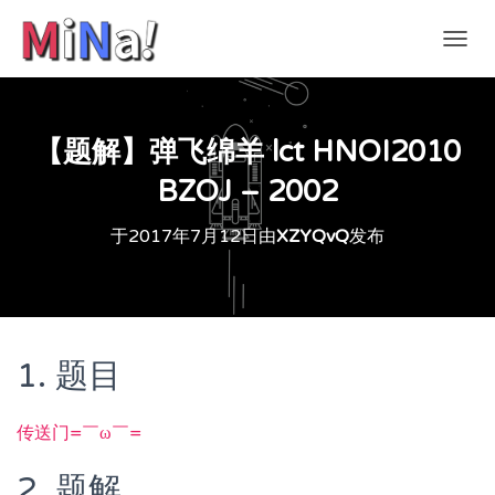
切
换
导
航
【题解】弹飞绵羊 lct HNOI2010
BZOJ – 2002
于
2017年7月12日
由
XZYQvQ
发布
1. 题目
传送门=￣ω￣=
2. 题解