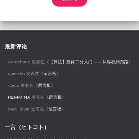
最新评论
usedchang
发表在《
【算法】整体二分入门 —— 从爆栈到跑路
》
qwertim
发表在《
留言板
》
myee
发表在《
留言板
》
REMMINA
发表在《
留言板
》
best_lover
发表在《
留言板
》
一言（ヒトコト）