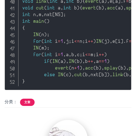
void
link
(
int
 a
,
int
 b
)
{
evert
(
a
)
,
e
[
a
]
.
f
=
b
;
void
cut
(
int
 a
,
int
 b
)
{
evert
(
b
)
,
acc
(
a
)
,
spl
int
 n
,
m
,
nxt
[
NS
]
;
int
main
(
)
{
IN
(
n
)
;
for
(
int
 i
=
1
,
j
;
i
<=
n
;
i
++
)
IN
(
j
)
,
e
[
i
]
.
f
=
m
IN
(
m
)
;
for
(
int
 i
=
1
,
a
,
b
,
c
;
i
<=
m
;
i
++
)
if
(
IN
(
a
)
,
IN
(
b
)
,
b
++
,
a
==
1
)
evert
(
n
+
1
)
,
acc
(
b
)
,
splay
(
b
)
,
pr
else
IN
(
c
)
,
cut
(
b
,
nxt
[
b
]
)
,
link
(
b
,
m
}
分类：
文章