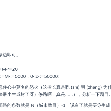
 条边即可。
=M<=20
=M<=5000，0<c<=50000;
心中莫名的怒火（这省长真是聪 (zhi) 明 (zhang)
接最小生成树了呀）修路啊！真是……），分析一下题目
那路的条数就是 N（城市数目）-1，说白了就是要你生