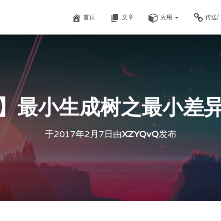
首页
文章
应用
传送
】最小生成树之最小差
于
2017年2月7日
由
XZYQvQ
发布