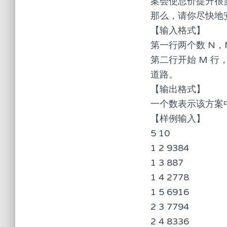
案会使总价提升很
那么，请你尽快地
【输入格式】
第一行两个数 N
第二行开始 M 行，
道路。
【输出格式】
一个数表示该方案
【样例输入】
5 10
1 2 9384
1 3 887
1 4 2778
1 5 6916
2 3 7794
2 4 8336