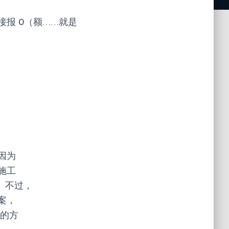
报 0（额……就是
因为
施工
 不过，
案，
样的方