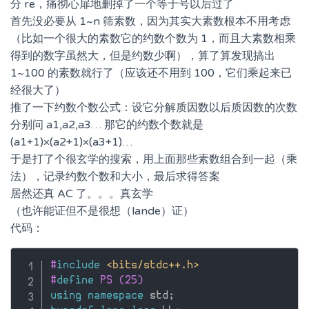
分 re，痛彻心扉地删掉了一个等于号以后过了
首先没必要从 1~n 筛素数，因为其实大素数根本不用考虑
（比如一个很大的素数它的约数个数为 1，而且大素数相乘
得到的数字虽然大，但是约数少啊），算了算发现搞出
1~100 的素数就行了（应该还不用到 100，它们乘起来已
经很大了）
推了一下约数个数公式：设它分解质因数以后质因数的次数
分别问 a1,a2,a3… 那它的约数个数就是
(a1+1)×(a2+1)×(a3+1)…
于是打了个很玄学的搜索，用上面那些素数组合到一起（乘
法），记录约数个数和大小，最后求得答案
居然还真 AC 了。。。真玄学
（也许能证但不是很想（lande）证）
代码：
#
include
<bits/stdc++.h>
#
define
 PS (25)
using
namespace
 std
;