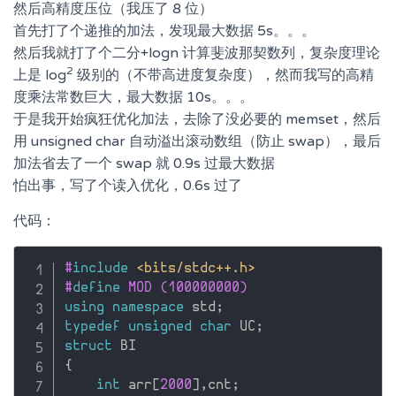
然后高精度压位（我压了 8 位）
首先打了个递推的加法，发现最大数据 5s。。。
然后我就打了个二分+logn 计算斐波那契数列，复杂度理论
2
上是 log
级别的（不带高进度复杂度），然而我写的高精
度乘法常数巨大，最大数据 10s。。。
于是我开始疯狂优化加法，去除了没必要的 memset，然后
用 unsigned char 自动溢出滚动数组（防止 swap），最后
加法省去了一个 swap 就 0.9s 过最大数据
怕出事，写了个读入优化，0.6s 过了
代码：
#
include
<bits/stdc++.h>
#
define
 MOD (100000000)
using
namespace
 std
;
typedef
unsigned
char
 UC
;
struct
{
int
 arr
[
2000
]
,
cnt
;