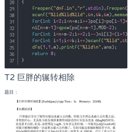
{
freopen
(
"dnf.in"
,
"r"
,
stdin
)
,
freopen
(
"
scanf
(
"%lld%lld%lld"
,
&
n
,
&
k
,
&
m
)
,
memset
for
(
int
 i
=
2
;
i
<
n
+
m
;
i
++
)
po
[
i
]
=
po
[
i
-
1
]
*
i
    ni
[
n
+
m
-
1
]
=
qpow
(
po
[
n
+
m
-
1
]
,
MOD
-
2
)
;
for
(
int
 i
=
n
+
m
-
2
;
i
>=
2
;
i
--
)
ni
[
i
]
=
(
i
+
1
)
*
for
(
int
 i
=
1
;
i
<=
k
;
i
++
)
scanf
(
"%lld"
,
&
t
[
dfs
(
1
,
1
,
m
)
,
printf
(
"%lld\n"
,
ans
)
;
return
0
;
}
T2 巨胖的辗转相除
题目：