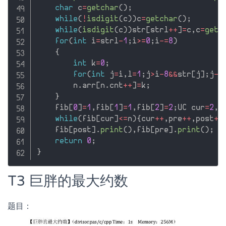
char
 c
=
getchar
(
)
;
while
(
!
isdigit
(
c
)
)
c
=
getchar
(
)
;
while
(
isdigit
(
c
)
)
str
[
strl
++
]
=
c
,
c
=
getc
for
(
int
 i
=
strl
-
1
;
i
>=
0
;
i
-
=
8
)
{
int
 k
=
0
;
for
(
int
 j
=
i
,
l
=
1
;
j
>
i
-
8
&&
str
[
j
]
;
j
--
        n
.
arr
[
n
.
cnt
++
]
=
k
;
}
    fib
[
0
]
=
1
,
fib
[
1
]
=
1
,
fib
[
2
]
=
2
;
UC cur
=
2
,
p
while
(
fib
[
cur
]
<=
n
)
{
cur
++
,
pre
++
,
post
++
    fib
[
post
]
.
print
(
)
,
fib
[
pre
]
.
print
(
)
;
return
0
;
}
T3 巨胖的最大约数
题目：