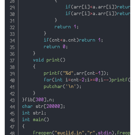
{
if
(
arr
[
i
]
<
a
.
arr
[
i
]
)
return
if
(
arr
[
i
]
>
a
.
arr
[
i
]
)
return
}
return
1
;
}
if
(
cnt
<
a
.
cnt
)
return
1
;
return
0
;
}
void
print
(
)
{
printf
(
"%d"
,
arr
[
cnt
-
1
]
)
;
for
(
int
 i
=
cnt
-
2
;
i
>=
0
;
i
--
)
printf
(
"
putchar
(
'\n'
)
;
}
}
fib
[
300
]
,
n
;
char
 str
[
20000
]
;
int
 strl
;
int
main
(
)
{
freopen
(
"euclid.in"
,
"r"
,
stdin
)
,
freope