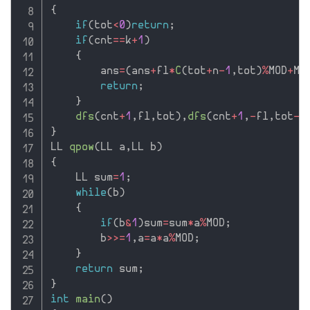
{
if
(
tot
<
0
)
return
;
if
(
cnt
==
k
+
1
)
{
        ans
=
(
ans
+
fl
*
C
(
tot
+
n
-
1
,
tot
)
%
MOD
+
MO
return
;
}
dfs
(
cnt
+
1
,
fl
,
tot
)
,
dfs
(
cnt
+
1
,
-
fl
,
tot
-
t
}
LL 
qpow
(
LL a
,
LL b
)
{
    LL sum
=
1
;
while
(
b
)
{
if
(
b
&
1
)
sum
=
sum
*
a
%
MOD
;
        b
>>=
1
,
a
=
a
*
a
%
MOD
;
}
return
 sum
;
}
int
main
(
)