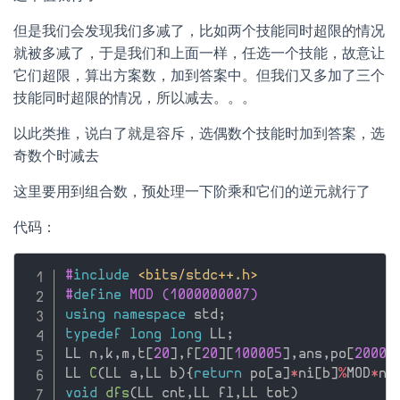
但是我们会发现我们多减了，比如两个技能同时超限的情况
就被多减了，于是我们和上面一样，任选一个技能，故意让
它们超限，算出方案数，加到答案中。但我们又多加了三个
技能同时超限的情况，所以减去。。。
以此类推，说白了就是容斥，选偶数个技能时加到答案，选
奇数个时减去
这里要用到组合数，预处理一下阶乘和它们的逆元就行了
代码：
#
include
<bits/stdc++.h>
#
define
 MOD (1000000007)
using
namespace
 std
;
typedef
long
long
 LL
;
LL n
,
k
,
m
,
t
[
20
]
,
f
[
20
]
[
100005
]
,
ans
,
po
[
20000
LL 
C
(
LL a
,
LL b
)
{
return
 po
[
a
]
*
ni
[
b
]
%
MOD
*
ni
void
dfs
(
LL cnt
,
LL fl
,
LL tot
)