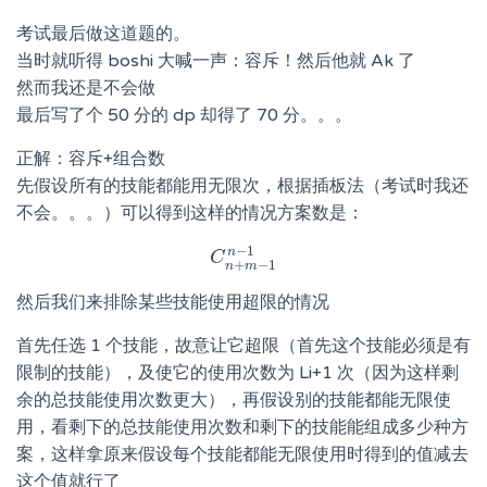
考试最后做这道题的。
当时就听得 boshi 大喊一声：容斥！然后他就 Ak 了
然而我还是不会做
最后写了个 50 分的 dp 却得了 70 分。。。
正解：容斥+组合数
先假设所有的技能都能用无限次，根据插板法（考试时我还
不会。。。）可以得到这样的情况方案数是：
−
1
n
C
C
n
+
m
−
1
n
−
1
+
−
1
n
m
然后我们来排除某些技能使用超限的情况
首先任选 1 个技能，故意让它超限（首先这个技能必须是有
限制的技能），及使它的使用次数为 Li+1 次（因为这样剩
余的总技能使用次数更大），再假设别的技能都能无限使
用，看剩下的总技能使用次数和剩下的技能能组成多少种方
案，这样拿原来假设每个技能都能无限使用时得到的值减去
这个值就行了