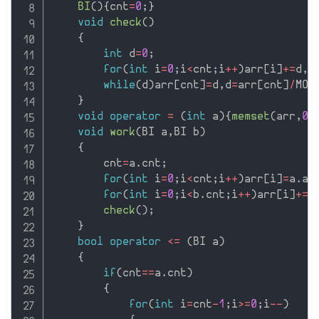
BI
(
)
{
cnt
=
0
;
}
void
check
(
)
{
int
 d
=
0
;
for
(
int
 i
=
0
;
i
<
cnt
;
i
++
)
arr
[
i
]
+
=
d
,
d
while
(
d
)
arr
[
cnt
]
=
d
,
d
=
arr
[
cnt
]
/
MOD
}
void
operator
=
(
int
 a
)
{
memset
(
arr
,
0
,
void
work
(
BI a
,
BI b
)
{
        cnt
=
a
.
cnt
;
for
(
int
 i
=
0
;
i
<
cnt
;
i
++
)
arr
[
i
]
=
a
.
ar
for
(
int
 i
=
0
;
i
<
b
.
cnt
;
i
++
)
arr
[
i
]
+
=
b
check
(
)
;
}
bool
operator
<=
(
BI a
)
{
if
(
cnt
==
a
.
cnt
)
{
for
(
int
 i
=
cnt
-
1
;
i
>=
0
;
i
--
)