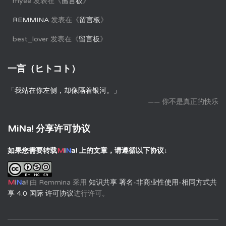
myee
发表在《
留言板
》
REMMINA
发表在《
留言板
》
best_lover
发表在《
留言板
》
一言（ヒトコト）
「我站在你左侧，却像隔着银河。」
—— 你不是真正的快乐
MiNa! 分享许可协议
如果您需要转载
M
i
N
a!
上的文章，请遵循以下协议↓
M
i
N
a!
由
Remmina
采用
知识共享 署名-非商业性使用-相同方式共
享 4.0 国际 许可协议
进行许可。