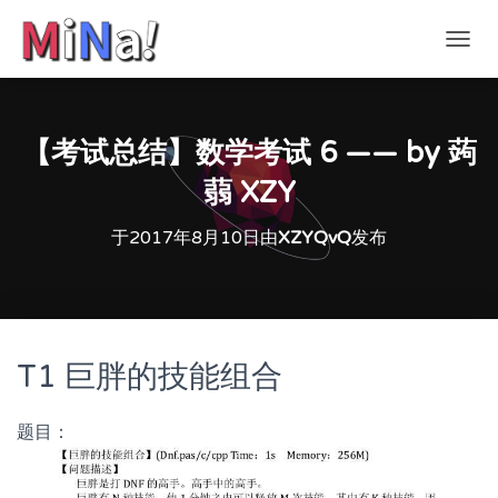
切
换
导
航
【考试总结】数学考试 6 —— by 蒟
蒻 XZY
于
2017年8月10日
由
XZYQvQ
发布
T1 巨胖的技能组合
题目：