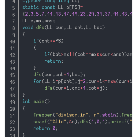
typedef
long
long
 LL
;
static
const
 LL p
[
PS
]
=
{
2
,
3
,
5
,
7
,
11
,
13
,
17
,
19
,
23
,
29
,
31
,
37
,
41
,
43
,
47
LL n
,
mx
,
ans
;
void
dfs
(
LL cur
,
LL cnt
,
LL tot
)
{
if
(
cnt
>=
PS
)
{
if
(
tot
>
mx
||
(
tot
==
mx
&&
cur
<
ans
)
)
ans
return
;
}
dfs
(
cur
,
cnt
+
1
,
tot
)
;
for
(
LL i
=
p
[
cnt
]
,
j
=
2
;
cur
*
i
<=
n
&&
(
cur
*
i
)
dfs
(
cur
*
i
,
cnt
+
1
,
tot
*
j
)
;
}
int
main
(
)
{
freopen
(
"divisor.in"
,
"r"
,
stdin
)
,
freop
scanf
(
"%lld"
,
&
n
)
,
dfs
(
1
,
0
,
1
)
,
printf
(
"%
return
0
;
}