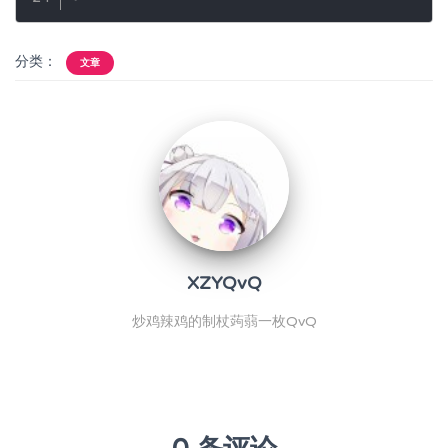
分类：
文章
XZYQvQ
炒鸡辣鸡的制杖蒟蒻一枚QvQ