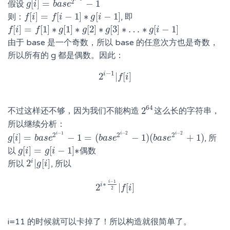
2
[
]
=
−
1
假设
g
g
[
i
i
]
=
b
a
b
s
a
e
s
2
e
i
−
1
−
1
[
]
=
[
−
1
]
∗
[
−
1
]
则：
, 即
f
f
[
i
]
i
=
f
[
i
−
f
1
i
]
∗
g
[
i
−
1
]
g
i
[
]
=
[
1
]
∗
[
1
]
∗
[
2
]
∗
[
3
]
∗
…
∗
[
−
1
]
f
f
[
i
]
i
=
f
[
1
f
]
∗
g
[
1
]
g
∗
g
[
2
]
g
∗
g
[
3
]
g
∗
…
∗
g
[
i
−
1
g
]
i
由于 base 是一个奇数，所以 base 的任意次方也是奇数，
所以所有的 g 都是偶数。因此：
−
1
i
2
|
[
]
2
i
−
1
|
f
f
[
i
i
]
64
2
不过这样还不够，因为我们不能构造
这么长的字符串，
2
64
所以继续分析：
−
1
−
2
−
2
i
i
i
2
2
2
[
]
=
−
1
=
(
−
1
)
(
+
1
)
, 所
g
g
[
i
i
]
=
b
a
b
s
a
e
s
2
e
i
−
1
−
1
=
(
b
a
s
e
b
2
a
i
−
s
e
2
−
1
)
(
b
a
s
e
2
b
a
i
−
s
2
e
+
1
)
[
]
=
[
−
1
]
∗
以
偶数
g
g
[
i
i
]
=
g
[
g
i
−
i
1
]
∗
i
2
|
[
]
所以
, 所以
2
i
|
g
g
[
i
i
]
−
1
i
∗
i
2
|
[
]
2
i
∗
i
−
1
f
2
|
i
f
[
i
]
2
i=11 的时候就可以卡掉了！所以构造就很简单了。