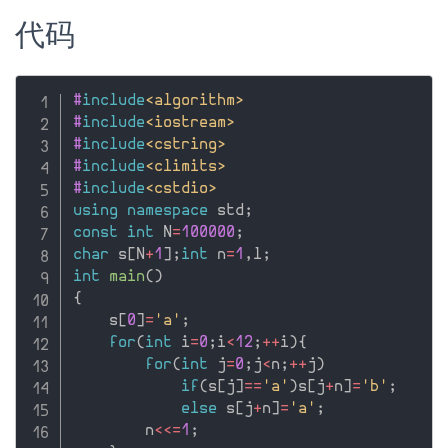
代码
#
include
<algorithm>
#
include
<iostream>
#
include
<cstring>
#
include
<climits>
#
include
<cstdio>
using
namespace
 std
;
const
int
 N
=
100000
;
char
 s
[
N
+
1
]
;
int
 n
=
1
,
l
;
int
main
(
)
{
    s
[
0
]
=
'a'
;
for
(
int
 i
=
0
;
i
<
12
;
++
i
)
{
for
(
int
 j
=
0
;
j
<
n
;
++
j
)
if
(
s
[
j
]
==
'a'
)
s
[
j
+
n
]
=
'b'
;
else
 s
[
j
+
n
]
=
'a'
;
        n
<<=
1
;