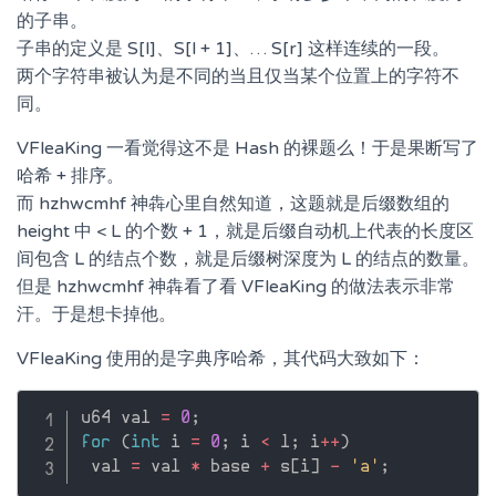
的子串。
子串的定义是 S[l]、S[l + 1]、… S[r] 这样连续的一段。
两个字符串被认为是不同的当且仅当某个位置上的字符不
同。
VFleaKing 一看觉得这不是 Hash 的裸题么！于是果断写了
哈希 + 排序。
而 hzhwcmhf 神犇心里自然知道，这题就是后缀数组的
height 中 < L 的个数 + 1，就是后缀自动机上代表的长度区
间包含 L 的结点个数，就是后缀树深度为 L 的结点的数量。
但是 hzhwcmhf 神犇看了看 VFleaKing 的做法表示非常
汗。于是想卡掉他。
VFleaKing 使用的是字典序哈希，其代码大致如下：
u64 val 
=
0
;
for
(
int
 i 
=
0
;
 i 
<
 l
;
 i
++
)
 val 
=
 val 
*
 base 
+
 s
[
i
]
-
'a'
;