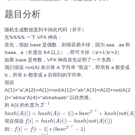
题目分析
随机生成数据直到卡掉此代码（并不）
先%%%% 一下 VFK 神犇：
首先，假如 base 是偶数，则很容易卡掉，因为 aaa…aa 和
baaa…a（长度在 64 以上），即可卡掉（'a'=1,'b'=2）
如果 base 是奇数，VFK 神犇首先证明了一个东西：
我们假设 not(A) 表示将 A 字符串 “取反”，即所有 a 都变成
b，所有 b 都变成 a 后得到的字符串。
假设
A[1]="a",A[2]=A[1]+not(A[1])="ab",A[3]=A[2]+not(A[2
])="abba"A[4]=“abbabaab" 以此类推。
−
1
i
2
则 A[i] 的长度为
2
i
−
1
−
2
i
2
(
[
]
)
=
(
[
−
1
]
)
∗
+
(
(
[
h
h
a
a
s
s
h
h
(
A
A
[
i
]
i
)
=
h
a
s
h
h
(
a
A
s
[
h
i
−
1
A
]
)
i
∗
b
a
s
e
2
i
−
b
2
a
+
s
h
e
a
s
h
(
n
o
h
t
(
a
A
s
[
h
i
−
1
n
]
o
)
t
)
A
[
]
=
(
[
]
)
−
(
(
[
]
)
)
现在假设
f
f
[
i
]
i
=
h
a
s
h
h
a
(
s
A
h
[
i
]
A
)
−
h
i
a
s
h
(
n
h
o
a
t
s
(
A
h
[
i
n
]
)
o
)
t
A
i
−
2
i
2
[
]
=
[
−
1
]
∗
(
−
1
)
则：
f
f
[
i
]
i
=
f
[
i
−
f
1
i
]
∗
(
b
a
s
e
2
b
i
−
a
2
s
−
e
1
)
−
1
i