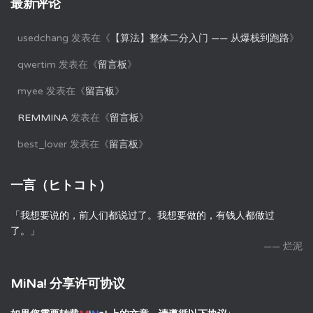
最新评论
usedchang
发表在《
【算法】整体二分入门 —— 从爆栈到跑路
》
qwertim
发表在《
留言板
》
myee
发表在《
留言板
》
REMMINA
发表在《
留言板
》
best_lover
发表在《
留言板
》
一言（ヒトコト）
「我想要说的，前人们都说过了。我想要做的，有钱人都做过
了。」
—— 烂泥
MiNa! 分享许可协议