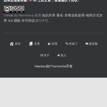
如果您需要转载
M
i
N
a!
上的文章，请遵循以下协议↓
M
i
N
a!
由
Remmina
采用
知识共享 署名-非商业性使用-相同方式共
享 4.0 国际 许可协议
进行许可。
首页
文章
应用
传送门
留言板
关于
登入
Hestia |由
ThemeIsle
开发