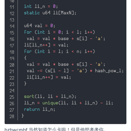
int
 li_n 
=
0
;
static
 u64 li
[
MaxN
]
;
 u64 val 
=
0
;
for
(
int
 i 
=
0
;
 i 
<
 l
;
 i
++
)
  val 
=
 val 
*
 base 
+
 s
[
i
]
-
'a'
;
 li
[
li_n
++
]
=
 val
;
for
(
int
 i 
=
 l
;
 i 
<
 n
;
 i
++
)
{
  val 
=
 val 
*
 base 
+
 s
[
i
]
-
'a'
;
  val 
-
=
(
s
[
i 
-
 l
]
-
'a'
)
*
 hash_pow_l
;
  li
[
li_n
++
]
=
 val
;
}
sort
(
li
,
 li 
+
 li_n
)
;
 li_n 
=
unique
(
li
,
 li 
+
 li_n
)
-
 li
;
return
 li_n
;
}
hzhwcmhf 当然知道怎么卡啦！但是他想考考你。