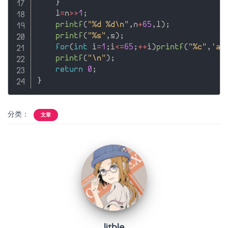
}
    l
=
n
>>
1
;
printf
(
"%d %d\n"
,
n
+
65
,
l
)
;
printf
(
"%s"
,
s
)
;
for
(
int
 i
=
1
;
i
<=
65
;
++
i
)
printf
(
"%c"
,
'a'
printf
(
"\n"
)
;
return
0
;
}
分类：
文章
litble