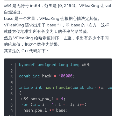
u64 是无符号 int64，范围是 [0, 2^64)。VFleaKing 让 val
自然溢出。
base 是一个常量，VFleaKing 会根据心情决定其值。
VFleaKing 还求出来了 base ^ l，即 base 的 l 次方，这样
就能方便地求出所有长度为 L 的子串的哈希值。
然后 VFleaKing 给哈希值排序，去重，求出有多少个不同
的哈希值，把这个数作为结果。
其算法的 C++代码如下：
typedef
unsigned
long
long
 u64
;
const
int
 MaxN 
=
100000
;
inline
int
hash_handle
(
const
char
*
s
,
con
{
 u64 hash_pow_l 
=
1
;
for
(
int
 i 
=
1
;
 i 
<=
 l
;
 i
++
)
  hash_pow_l 
*
=
 base
;