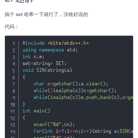
搞个 set 哈希一下就行了，没啥好说的
代码：
#
include
<bits/stdc++.h>
using
namespace
 std
;
int
 n
,
m
;
set
<
string
>
 SET
;
void
SIN
(
string
&
a
)
{
char
 c
=
getchar
(
)
;
a
.
clear
(
)
;
while
(
!
isalpha
(
c
)
)
c
=
getchar
(
)
;
while
(
isalpha
(
c
)
)
a
.
push_back
(
c
)
,
c
=
get
}
int
main
(
)
{
scanf
(
"%d"
,
&
n
)
;
for
(
int
 i
=
1
;
i
<=
n
;
i
++
)
{
string a
;
SIN
(
a
)