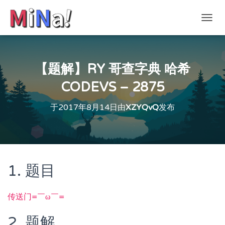
切
换
导
航
【题解】RY 哥查字典 哈希
CODEVS – 2875
于
2017年8月14日
由
XZYQvQ
发布
1. 题目
传送门=￣ω￣=
2. 题解