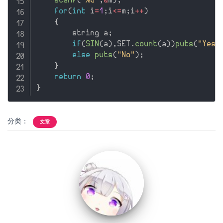
scanf
(
"%d"
,
&
m
)
;
for
(
int
 i
=
1
;
i
<=
m
;
i
++
)
{
        string a
;
if
(
SIN
(
a
)
,
SET
.
count
(
a
)
)
puts
(
"Yes"
else
puts
(
"No"
)
;
}
return
0
;
}
分类：
文章