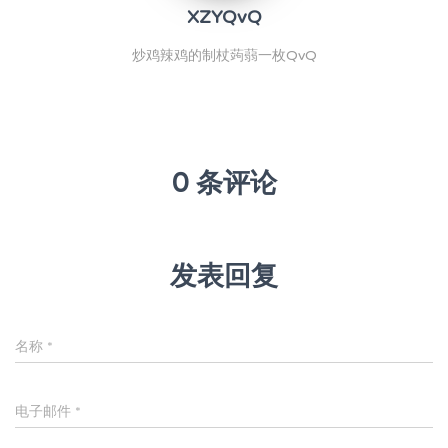
XZYQvQ
炒鸡辣鸡的制杖蒟蒻一枚QvQ
0 条评论
发表回复
名称
*
电子邮件
*