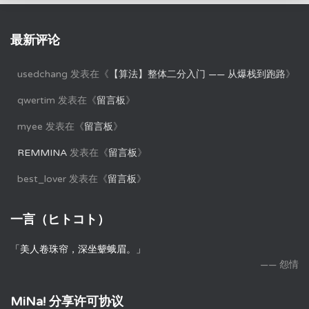
最新评论
usedchang
发表在《
【算法】整体二分入门 —— 从爆栈到跑路
》
qwertim
发表在《
留言板
》
myee
发表在《
留言板
》
REMMINA
发表在《
留言板
》
best_lover
发表在《
留言板
》
一言（ヒトコト）
「美人卷珠帘，深坐颦蛾眉。」
—— 怨情
MiNa! 分享许可协议