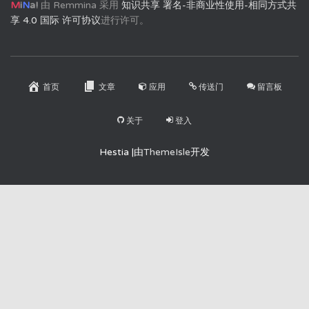
M
i
N
a!
由
Remmina
采用
知识共享 署名-非商业性使用-相同方式共
享 4.0 国际 许可协议
进行许可。
首页
文章
应用
传送门
留言板
关于
登入
Hestia |由
ThemeIsle
开发