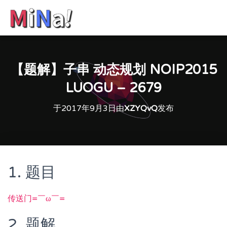
【题解】子串 动态规划 NOIP2015
LUOGU – 2679
于
2017年9月3日
由
XZYQvQ
发布
1. 题目
传送门=￣ω￣=
2. 题解