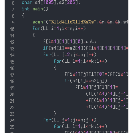
char
 s1
[
1005
]
,
s2
[
205
]
;
int
main
(
)
{
scanf
(
"%lld%lld%lld%s%s"
,
&
n
,
&
m
,
&
k
,
s1
+
for
(
LL i
=
1
;
i
<=
n
;
i
++
)
{
        f
[
i
&
1
]
[
1
]
[
1
]
[
0
]
=
cnt
;
if
(
s1
[
i
]
==
s2
[
1
]
)
f
[
i
&
1
]
[
1
]
[
1
]
[
1
]
=
1
for
(
LL j
=
2
;
j
<=
m
;
j
++
)
for
(
LL l
=
1
;
l
<=
k
;
l
++
)
{
                f
[
i
&
1
]
[
j
]
[
l
]
[
0
]
=
(
f
[
(
i
&
1
)
^
if
(
s1
[
i
]
==
s2
[
j
]
)
                    f
[
i
&
1
]
[
j
]
[
l
]
[
1
]
=
(
f
[
(
i
&
1
)
^
1
]
[
j
-
1
]
[
+
f
[
(
i
&
1
)
^
1
]
[
j
-
1
]
[
+
f
[
(
i
&
1
)
^
1
]
[
j
-
1
]
[
}
for
(
LL j
=
1
;
j
<=
m
;
j
++
)
for
(
LL l
=
1
;
l
<=
k
;
l
++
)