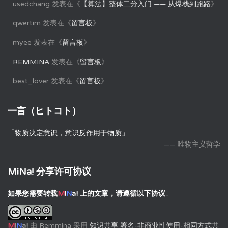
usedchang
发表在《
【算法】整体二分入门 —— 从爆栈到跑路
》
qwertim
发表在《
留言板
》
myee
发表在《
留言板
》
REMMINA
发表在《
留言板
》
best_lover
发表在《
留言板
》
一言（ヒトコト）
「物质决定意识，意识反作用于物质」
—— 唯物主义哲学
MiNa! 分享许可协议
如果您需要转载
M
i
N
a!
上的文章，请遵循以下协议↓
M
i
N
a!
由
Remmina
采用
知识共享 署名-非商业性使用-相同方式共