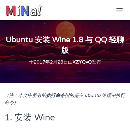
切
换
导
航
Ubuntu 安装 Wine 1.8 与 QQ 轻聊
版
于
2017年2月28日
由
XZYQvQ
发布
（注：本文中所有的
执行命令
指的是在 ubuntu 终端中执行
命令）
1. 安装 Wine