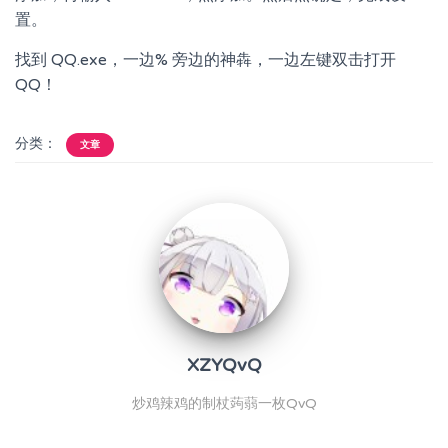
置。
找到 QQ.exe，一边% 旁边的神犇，一边左键双击打开
QQ！
分类：
文章
XZYQvQ
炒鸡辣鸡的制杖蒟蒻一枚QvQ