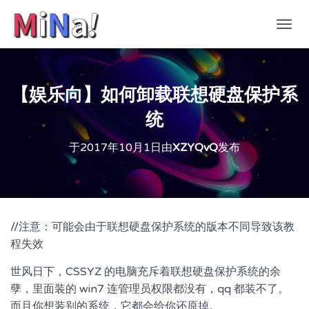
切
换
导
航
【娱乐向】如何卸载联想硬盘保护系
统
于
2017年10月1日
由
XZYQvQ
发布
//注意：可能会由于联想硬盘保护系统的版本不同导致该教
程失效
世风日下，CSSYZ 的电脑充斥着联想硬盘保护系统的余
孽，里面装的 win7 连管理员权限都没有，qq 都装不了。
而且你想装别的系统，它都会给你还原掉。