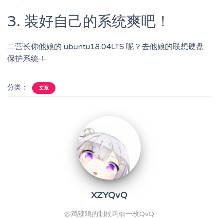
3. 装好自己的系统爽吧！
二营长你他娘的 ubuntu18.04LTS 呢？去他娘的联想硬盘
保护系统！
分类：
文章
XZYQvQ
炒鸡辣鸡的制杖蒟蒻一枚QvQ