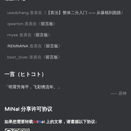
usedchang
发表在《
【算法】整体二分入门 —— 从爆栈到跑路
》
qwertim
发表在《
留言板
》
myee
发表在《
留言板
》
REMMINA
发表在《
留言板
》
best_lover
发表在《
留言板
》
一言（ヒトコト）
「明霄升海平，飞彩镌流年。」
—— 原神
MiNa! 分享许可协议
如果您需要转载
M
i
N
a!
上的文章，请遵循以下协议↓