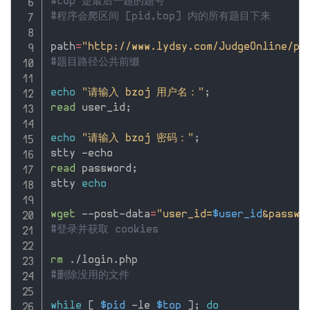
#top 是最后一题的题号
#程序会爬区间 [pid,top] 内的所有题目下来
path
=
"http://www.lydsy.com/JudgeOnline/pr
#题目路径公共前缀
echo
"请输入 bzoj 用户名："
;
read
 user_id
;
echo
"请输入 bzoj 密码："
;
read
 password
;
stty 
echo
wget
 --post-data
=
"user_id=
$user_id
&passwo
#登录并获取 cookies
rm
#删除没用的文件
while
[
$pid
 -le 
$top
]
;
do