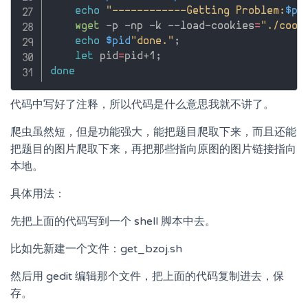
echo
"------------Getting Problem:
$pi
wget
 -p -np -k --load-cookies
=
"./cook
echo
$pid
"done."
;
let
 pid
=
pid+1
;
done
代码中写好了注释，所以代码是什么意思我就不讲了。
爬虫虽然短，但是功能强大，能把题目爬取下来，而且还能
把题目的图片爬取下来，再把那些指向原图的图片链接指向
本地。
具体用法：
先把上面的代码写到一个 shell 脚本中去。
比如先新建一个文件：get_bzoj.sh
然后用 gedit 编辑那个文件，把上面的代码复制进去，保
存。