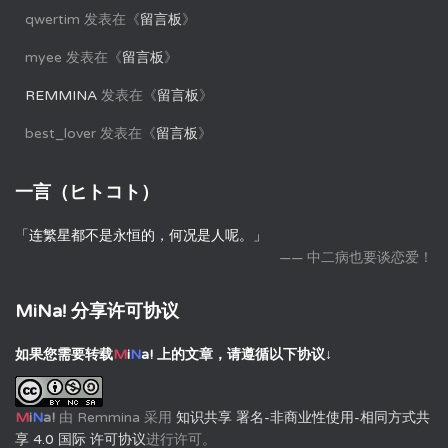
qwertim
发表在《
留言板
》
myee
发表在《
留言板
》
REMMINA
发表在《
留言板
》
best_lover
发表在《
留言板
》
一言（ヒトコト）
「连繁星都不是永恒的，何况是人呢。」
—— 中二病也要谈恋爱！
MiNa! 分享许可协议
如果您需要转载
M
i
N
a!
上的文章，请遵循以下协议↓
M
i
N
a!
由
Remmina
采用
知识共享 署名-非商业性使用-相同方式共
享 4.0 国际 许可协议
进行许可。