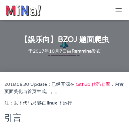
切
换
导
航
【娱乐向】BZOJ 题面爬虫
于
2017年10月7日
由
Remmina
发布
2018.08.30 Update：已经开源在
Github 代码仓库
，内置
页面美化与首页生成。。。
注：以下代码只能在
linux
下运行
引言