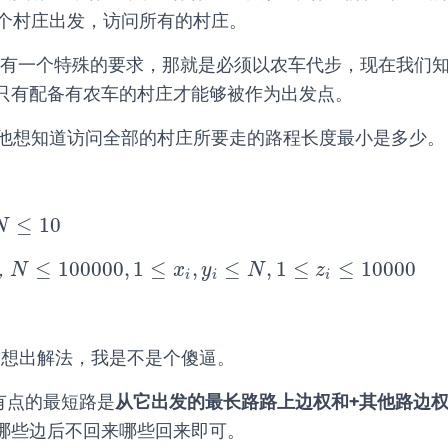
划从某个村庄出发，访问所有的村庄。
r 出行有一个特殊的要求，那就是必须以农车代步，现在我
只有配备有农车的村庄才能够被作为出发点。
点懒，他想知道访问全部的村庄所要走的路程长度最小是多少。
≤
10
N
≤
10
N
≤
100000
,
1
≤
,
≤
,
1
≤
≤
10000
，
N
≤
100000
,
1
≤
x
i
,
y
i
≤
N
,
1
≤
z
i
≤
10000
N
x
y
N
z
i
i
i
 分钟想出解法，我是不是个傻逼。
所有点的最短路是
从它出发的最长路路上边权和+其他路边权
哪些边后不回来哪些回来即可。