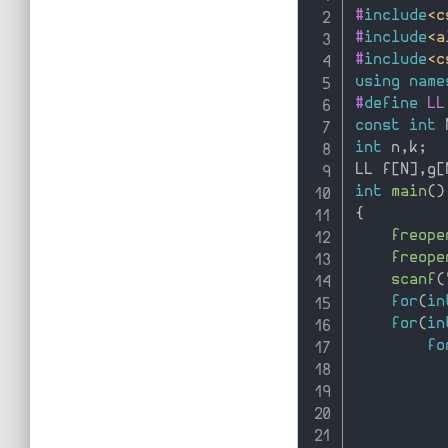
#
include
<c
#
include
<a
#
include
<c
using
name
#
define
 LL
const
int
 
int
 n
,
k
;
LL f
[
N
]
,
g
[
int
main
(
)
{
freope
freope
scanf
(
for
(
in
for
(
in
fo
          
          