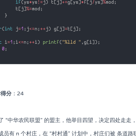
if
(
ys
*
ys
!=
j
)
 t
[
j
]
+
=
g
[
ys
]
*
f
[
j
/
ys
]
%
mod
;
      t
[
j
]
%
=
mod
;
}
r
(
int
 j
=
1
;
j
<=
n
;
++
j
)
 g
[
j
]
=
t
[
j
]
;
t
 i
=
1
;
i
<=
n
;
++
i
)
printf
(
"%lld "
,
g
[
i
]
)
;
0
;
际得分
：24
于当上了 “中华农民联盟” 的盟主，他举目四望，决定四处走
的成员有 n 个村庄，在 “村村通” 计划中，村庄们被 条道