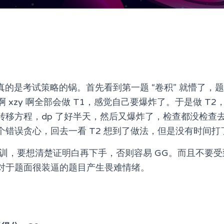
考好真的是考试策略的锅。首先看到第一题 “卷积” 就懵了
oshi 啊 xzy 啊全部会做 T1，感觉自己要爆炸了。于是做 
移方程，dp 了好半天，然后又爆炸了，检查都没检查去赶
错误贪心，回去一看 T2 想到了做法，但是没有时间打了
取教训，要想清楚证明白再下手，否则容易 GG。而且不要
对于题面很装逼的题目产生畏难情绪。