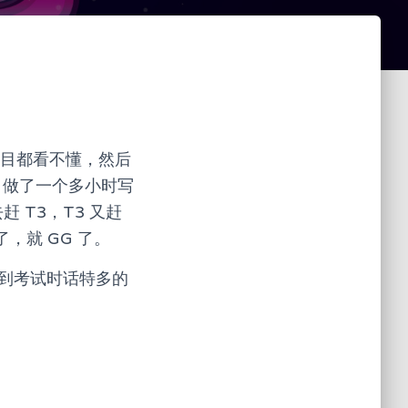
，题目都看不懂，然后
T2，做了一个多小时写
 T3，T3 又赶
，就 GG 了。
受到考试时话特多的