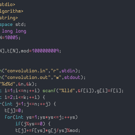
stdio>
lgorithm>
string>
space
 std
;
 long long
N
=
10005
;
N
]
,
t
[
N
]
,
mod
=
1000000009
;
n
(
"convolution.in"
,
"r"
,
stdin
)
;
n
(
"convolution.out"
,
"w"
,
stdout
)
;
"%d%d"
,
&
n
,
&
k
)
;
t
 i
=
1
;
i
<=
n
;
++
i
)
scanf
(
"%lld"
,
&
f
[
i
]
)
,
g
[
i
]
=
f
[
i
]
;
t
 i
=
2
;
i
<=
k
;
++
i
)
{
r
(
int
 j
=
1
;
j
<=
n
;
++
j
)
{
  t
[
j
]
=
0
;
for
(
int
 ys
=
1
;
ys
*
ys
<=
j
;
++
ys
)
if
(
j
%
ys
==
0
)
{
      t
[
j
]
+
=
f
[
ys
]
*
g
[
j
/
ys
]
%
mod
;