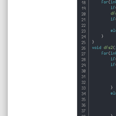
for
(
in
if
df
if
          
el
}
}
void
dfs2
(
for
(
in
if
if
          
}
el
          