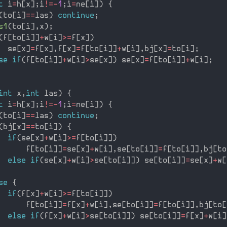
t
 i
=
h
[
x
]
;
i
!=
-
1
;
i
=
ne
[
i
]
)
{
(
to
[
i
]
==
las
)
continue
;
s1
(
to
[
i
]
,
x
)
;
(
f
[
to
[
i
]
]
+
w
[
i
]
>=
f
[
x
]
)
  se
[
x
]
=
f
[
x
]
,
f
[
x
]
=
f
[
to
[
i
]
]
+
w
[
i
]
,
bj
[
x
]
=
to
[
i
]
;
se
if
(
f
[
to
[
i
]
]
+
w
[
i
]
>
se
[
x
]
)
 se
[
x
]
=
f
[
to
[
i
]
]
+
w
[
i
]
;
int
 x
,
int
 las
)
{
t
 i
=
h
[
x
]
;
i
!=
-
1
;
i
=
ne
[
i
]
)
{
(
to
[
i
]
==
las
)
continue
;
(
bj
[
x
]
==
to
[
i
]
)
{
if
(
se
[
x
]
+
w
[
i
]
>=
f
[
to
[
i
]
]
)
      f
[
to
[
i
]
]
=
se
[
x
]
+
w
[
i
]
,
se
[
to
[
i
]
]
=
f
[
to
[
i
]
]
,
bj
[
to
else
if
(
se
[
x
]
+
w
[
i
]
>
se
[
to
[
i
]
]
)
 se
[
to
[
i
]
]
=
se
[
x
]
+
w
[
se
{
if
(
f
[
x
]
+
w
[
i
]
>=
f
[
to
[
i
]
]
)
      f
[
to
[
i
]
]
=
f
[
x
]
+
w
[
i
]
,
se
[
to
[
i
]
]
=
f
[
to
[
i
]
]
,
bj
[
to
[
else
if
(
f
[
x
]
+
w
[
i
]
>
se
[
to
[
i
]
]
)
 se
[
to
[
i
]
]
=
f
[
x
]
+
w
[
i
]