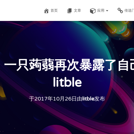
首页
文章
应用
传送
】一只蒟蒻再次暴露了自己
litble
于
2017年10月26日
由
litble
发布