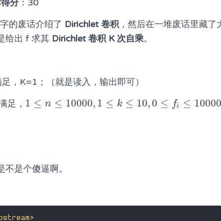
际得分
：30
0 字的废话介绍了
Dirichlet 卷积
，然后在一堆废话里藏了大
给出 f 求其
Dirichlet 卷积 K 次自乘
。
据满足，K=1；（就是读入，输出即可）
1
≤
≤
10000
,
1
≤
≤
10
,
0
≤
≤
1000
据满足，
1
≤
n
≤
10000
,
1
≤
k
≤
10
,
0
≤
f
≤
100000
n
k
f
i
。
是不是个傻逼啊。
ostream>