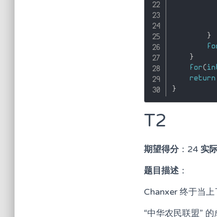
          
}
fo
}
for
(
in
return
}
T2
期望得分
：24
实
题目描述
：
Chanxer 终
“中华农民联盟” 