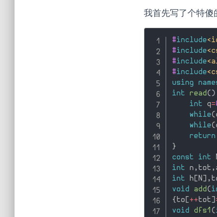
我首先写了个特傻的 
#
include
<i
#
include
<c
#
include
<a
#
include
<c
using
name
int
read
(
)
int
 q
=
while
(
while
(
return
}
const
int
 
int
 n
,
tot
,
int
 h
[
N
]
,
t
void
add
(
i
{
to
[
++
tot
]
void
dfs1
(