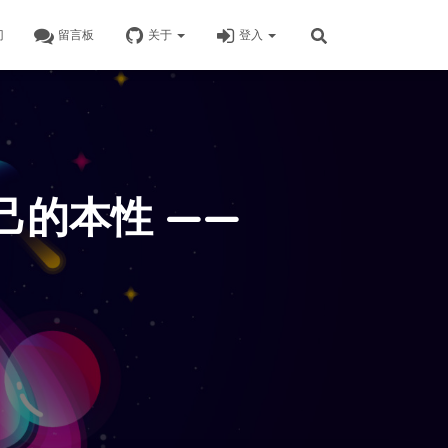
门
留言板
关于
登入
的本性 ——