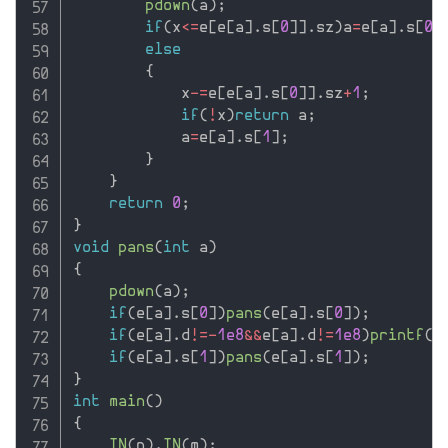
pdown
(
a
)
;
if
(
x
<=
e
[
e
[
a
]
.
s
[
0
]
]
.
sz
)
a
=
e
[
a
]
.
s
[
0
]
else
{
            x
-
=
e
[
e
[
a
]
.
s
[
0
]
]
.
sz
+
1
;
if
(
!
x
)
return
 a
;
            a
=
e
[
a
]
.
s
[
1
]
;
}
}
return
0
;
}
void
pans
(
int
 a
)
{
pdown
(
a
)
;
if
(
e
[
a
]
.
s
[
0
]
)
pans
(
e
[
a
]
.
s
[
0
]
)
;
if
(
e
[
a
]
.
d
!=
-
1e8
&&
e
[
a
]
.
d
!=
1e8
)
printf
(
"
if
(
e
[
a
]
.
s
[
1
]
)
pans
(
e
[
a
]
.
s
[
1
]
)
;
}
int
main
(
)
{
IN
(
n
)
,
IN
(
m
)
;