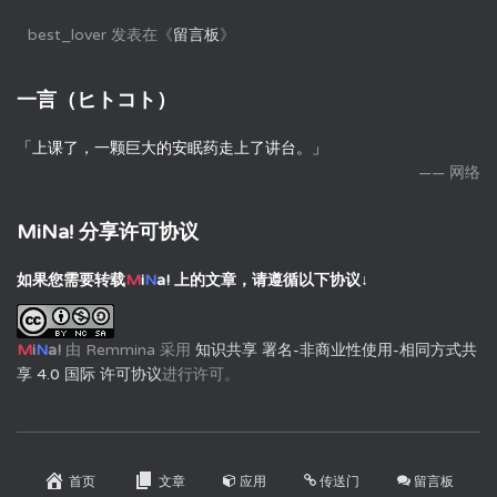
best_lover
发表在《
留言板
》
一言（ヒトコト）
「上课了，一颗巨大的安眠药走上了讲台。」
—— 网络
MiNa! 分享许可协议
如果您需要转载
M
i
N
a!
上的文章，请遵循以下协议↓
M
i
N
a!
由
Remmina
采用
知识共享 署名-非商业性使用-相同方式共
享 4.0 国际 许可协议
进行许可。
首页
文章
应用
传送门
留言板