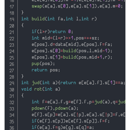
    e
[
e
[
a
]
.
s
[
0
]
]
.
m
^
=
1
,
e
[
e
[
a
]
.
s
[
1
]
]
.
m
^
=
1
;
swap
(
e
[
a
]
.
s
[
0
]
,
e
[
a
]
.
s
[
1
]
)
,
e
[
a
]
.
m
=
0
;
}
int
build
(
int
 fa
,
int
 l
,
int
 r
)
{
if
(
l
>
r
)
return
0
;
int
 mid
=
(
l
+
r
)
>>
1
,
pos
=
++
sz
;
    e
[
pos
]
.
d
=
data
[
mid
]
,
e
[
pos
]
.
f
=
fa
;
    e
[
pos
]
.
s
[
0
]
=
build
(
pos
,
l
,
mid
-
1
)
;
    e
[
pos
]
.
s
[
1
]
=
build
(
pos
,
mid
+
1
,
r
)
;
pup
(
pos
)
;
return
 pos
;
}
int
jud
(
int
 a
)
{
return
 e
[
e
[
a
]
.
f
]
.
s
[
1
]
==
a
;
}
void
rot
(
int
 a
)
{
int
 f
=
e
[
a
]
.
f
,
g
=
e
[
f
]
.
f
,
p
=
jud
(
a
)
,
q
=
jud
(
pdown
(
f
)
,
pdown
(
a
)
;
    e
[
f
]
.
s
[
p
]
=
e
[
a
]
.
s
[
!
p
]
,
e
[
a
]
.
s
[
!
p
]
=
f
,
e
[
f
if
(
e
[
f
]
.
s
[
p
]
)
e
[
e
[
f
]
.
s
[
p
]
]
.
f
=
f
;
if
(
e
[
a
]
.
f
=
g
)
e
[
g
]
.
s
[
q
]
=
a
;