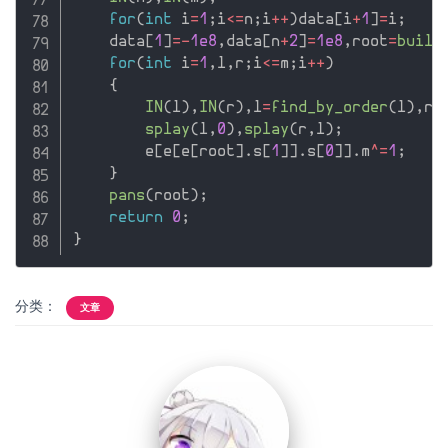
for
(
int
 i
=
1
;
i
<=
n
;
i
++
)
data
[
i
+
1
]
=
i
;
    data
[
1
]
=
-
1e8
,
data
[
n
+
2
]
=
1e8
,
root
=
build
for
(
int
 i
=
1
,
l
,
r
;
i
<=
m
;
i
++
)
{
IN
(
l
)
,
IN
(
r
)
,
l
=
find_by_order
(
l
)
,
r
=
splay
(
l
,
0
)
,
splay
(
r
,
l
)
;
        e
[
e
[
e
[
root
]
.
s
[
1
]
]
.
s
[
0
]
]
.
m
^
=
1
;
}
pans
(
root
)
;
return
0
;
}
分类：
文章