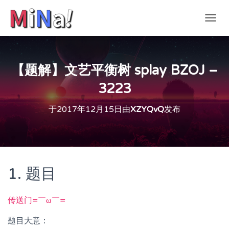
切
换
导
航
【题解】文艺平衡树 splay BZOJ –
3223
于
2017年12月15日
由
XZYQvQ
发布
1. 题目
传送门=￣ω￣=
题目大意：