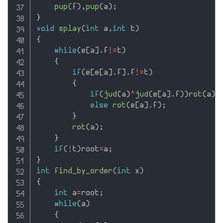
pup
(
f
)
,
pup
(
a
)
;
}
void
splay
(
int
 a
,
int
 t
)
{
while
(
e
[
a
]
.
f
!=
t
)
{
if
(
e
[
e
[
a
]
.
f
]
.
f
!=
t
)
{
if
(
jud
(
a
)
^
jud
(
e
[
a
]
.
f
)
)
rot
(
a
)
;
else
rot
(
e
[
a
]
.
f
)
;
}
rot
(
a
)
;
}
if
(
!
t
)
root
=
a
;
}
int
find_by_order
(
int
 x
)
{
int
 a
=
root
;
while
(
a
)
{