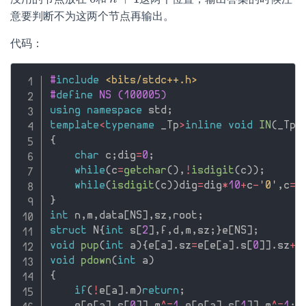
0
n
+
1
意要判断不为这两个节点再输出。
代码：
#
include
<bits/stdc++.h>
#
define
 NS (100005)
using
namespace
 std
;
template
<
typename
 _Tp
>
inline
void
IN
(
_Tp
&
{
char
 c
;
dig
=
0
;
while
(
c
=
getchar
(
)
,
!
isdigit
(
c
)
)
;
while
(
isdigit
(
c
)
)
dig
=
dig
*
10
+
c
-
'0'
,
c
=
g
}
int
 n
,
m
,
data
[
NS
]
,
sz
,
root
;
struct
 N
{
int
 s
[
2
]
,
f
,
d
,
m
,
sz
;
}
e
[
NS
]
;
void
pup
(
int
 a
)
{
e
[
a
]
.
sz
=
e
[
e
[
a
]
.
s
[
0
]
]
.
sz
+
e
void
pdown
(
int
 a
)
{
if
(
!
e
[
a
]
.
m
)
return
;