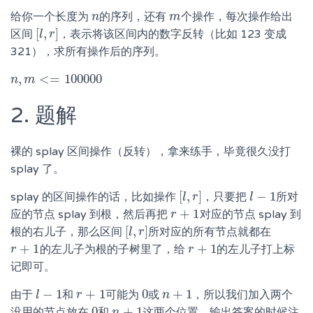
给你一个长度为
的序列，还有
个操作，每次操作给出
n
n
m
m
[
,
]
区间
，表示将该区间内的数字反转（比如 123 变成
[
l
l
,
r
r
]
321），求所有操作后的序列。
,
<
=
100000
n
n
,
m
m
<=
100000
2. 题解
裸的 splay 区间操作（反转），拿来练手，毕竟很久没打
splay 了。
[
,
]
−
1
splay 的区间操作的话，比如操作
，只要把
所对
[
l
l
,
r
r
]
l
l
−
1
+
1
应的节点 splay 到根，然后再把
对应的节点 splay 到
r
r
+
1
[
,
]
根的右儿子，那么区间
所对应的所有节点就都在
[
l
l
,
r
r
]
+
1
+
1
的左儿子为根的子树里了，给
的左儿子打上标
r
r
+
1
r
r
+
1
记即可。
−
1
+
1
0
+
1
由于
和
可能为
或
，所以我们加入两个
l
l
−
1
r
r
+
1
0
n
n
+
1
0
+
1
没用的节点放在
和
这两个位置，输出答案的时候注
n