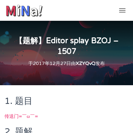
切
换
导
航
【题解】Editor splay BZOJ –
1507
于
2017年12月27日
由
XZYQvQ
发布
1. 题目
传送门=￣ω￣=
2. 题解