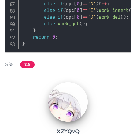
else
if
(
opt
[
0
]
==
'N'
)
P
++
;
else
if
(
opt
[
0
]
==
'I'
)
work_insert
(
)
else
if
(
opt
[
0
]
==
'D'
)
work_del
(
)
;
else
work_get
(
)
;
}
return
0
;
}
分类：
文章
XZYQvQ