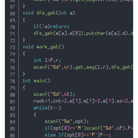
}
void
dfs_get
(
int
 a
)
{
if
(
!
a
)
return
;
dfs_get
(
e
[
a
]
.
s
[
0
]
)
,
putchar
(
e
[
a
]
.
d
)
,
df
}
void
work_get
(
)
{
int
 l
=
P
,
r
;
scanf
(
"%d"
,
&
r
)
,
get_seg
(
l
,
r
)
,
dfs_get
(
e
}
int
main
(
)
{
scanf
(
"%d"
,
&
t
)
;
    root
=
1
,
cnt
=
2
,
e
[
1
]
.
s
[
1
]
=
2
,
e
[
1
]
.
sz
=
2
,
e
[
while
(
t
--
)
{
scanf
(
"%s"
,
opt
)
;
if
(
opt
[
0
]
==
'M'
)
scanf
(
"%d"
,
&
P
)
,
P
++
else
if
(
opt
[
0
]
==
'P'
)
P
--
;