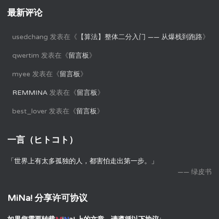
最新评论
usedchang
发表在《
【算法】整体二分入门 —— 从爆栈到跑路
》
qwertim
发表在《
留言板
》
myee
发表在《
留言板
》
REMMINA
发表在《
留言板
》
best_lover
发表在《
留言板
》
一言（ヒトコト）
「世界上有太多孤独的人，都害怕走出第一步。」
—— 绿皮书
MiNa! 分享许可协议