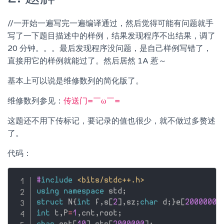
//一开始一遍写完一遍编译通过，然后觉得可能有问题就手
写了一下题目描述中的样例，结果发现程序不出结果，调了
20 分钟。。。最后发现程序没问题，是自己样例写错了，
直接用它的样例就能过了。然后居然 1A 惹～
基本上可以说是维修数列的简化版了。
维修数列参见：
传送门=￣ω￣=
这题还不用下传标记，要记录的值也很少，就不做过多赘述
了。
代码：
#
include
<bits/stdc++.h>
using
namespace
 std
;
struct
 N
{
int
 f
,
s
[
2
]
,
sz
;
char
 d
;
}
e
[
2000000
]
int
 t
,
P
=
1
,
cnt
,
root
;