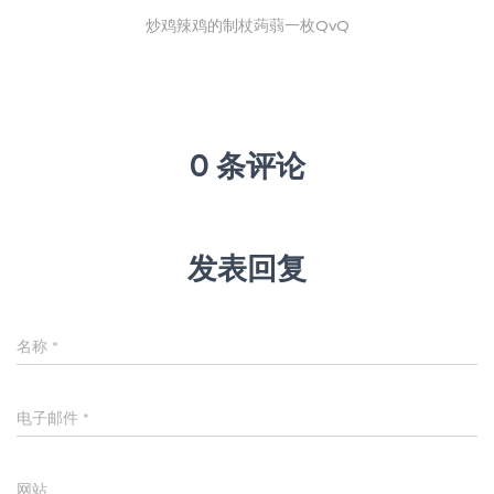
炒鸡辣鸡的制杖蒟蒻一枚QvQ
0 条评论
发表回复
名称
*
电子邮件
*
网站