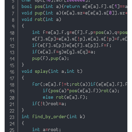
char
 opt
[
10
]
,
str
[
2000000
]
;
bool
pos
(
int
 a
)
{
return
 e
[
e
[
a
]
.
f
]
.
s
[
1
]
==
a
;
void
pup
(
int
 a
)
{
e
[
a
]
.
sz
=
e
[
e
[
a
]
.
s
[
0
]
]
.
sz
+
e
void
rot
(
int
 a
)
{
int
 f
=
e
[
a
]
.
f
,
g
=
e
[
f
]
.
f
,
p
=
pos
(
a
)
,
q
=
pos
(
    e
[
f
]
.
s
[
p
]
=
e
[
a
]
.
s
[
!
p
]
,
e
[
a
]
.
s
[
!
p
]
=
f
,
e
[
f
if
(
e
[
f
]
.
s
[
p
]
)
e
[
e
[
f
]
.
s
[
p
]
]
.
f
=
f
;
if
(
e
[
a
]
.
f
=
g
)
e
[
g
]
.
s
[
q
]
=
a
;
pup
(
f
)
,
pup
(
a
)
;
}
void
splay
(
int
 a
,
int
 t
)
{
for
(
;
e
[
a
]
.
f
!=
t
;
rot
(
a
)
)
if
(
e
[
e
[
a
]
.
f
]
.
f
!
if
(
pos
(
a
)
^
pos
(
e
[
a
]
.
f
)
)
rot
(
a
)
;
else
rot
(
e
[
a
]
.
f
)
;
if
(
!
t
)
root
=
a
;
}
int
find_by_order
(
int
 k
)
{
int
 a
=
root
;