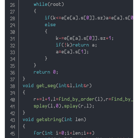
while
(
root
)
{
if
(
k
<=
e
[
e
[
a
]
.
s
[
0
]
]
.
sz
)
a
=
e
[
a
]
.
s
[
0
]
else
{
            k
-
=
e
[
e
[
a
]
.
s
[
0
]
]
.
sz
+
1
;
if
(
!
k
)
return
 a
;
            a
=
e
[
a
]
.
s
[
1
]
;
}
}
return
0
;
}
void
get_seg
(
int
&
l
,
int
&
r
)
{
    r
+
=
l
+
1
,
l
=
find_by_order
(
l
)
,
r
=
find_by_o
splay
(
l
,
0
)
,
splay
(
r
,
l
)
;
}
void
getstring
(
int
 len
)
{
for
(
int
 i
=
0
;
i
<
len
;
i
++
)