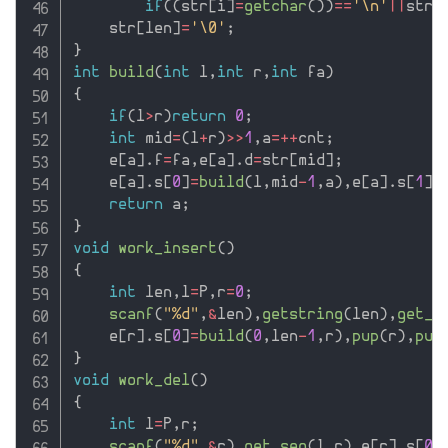
if
(
(
str
[
i
]
=
getchar
(
)
)
==
'\n'
||
str
[
    str
[
len
]
=
'\0'
;
}
int
build
(
int
 l
,
int
 r
,
int
 fa
)
{
if
(
l
>
r
)
return
0
;
int
 mid
=
(
l
+
r
)
>>
1
,
a
=
++
cnt
;
    e
[
a
]
.
f
=
fa
,
e
[
a
]
.
d
=
str
[
mid
]
;
    e
[
a
]
.
s
[
0
]
=
build
(
l
,
mid
-
1
,
a
)
,
e
[
a
]
.
s
[
1
]
=
return
 a
;
}
void
work_insert
(
)
{
int
 len
,
l
=
P
,
r
=
0
;
scanf
(
"%d"
,
&
len
)
,
getstring
(
len
)
,
get_s
    e
[
r
]
.
s
[
0
]
=
build
(
0
,
len
-
1
,
r
)
,
pup
(
r
)
,
pup
}
void
work_del
(
)
{
int
 l
=
P
,
r
;
scanf
(
"%d"
,
&
r
)
,
get_seg
(
l
,
r
)
,
e
[
r
]
.
s
[
0
]