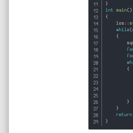
}
int
main
(
)
{
    ios
::
s
while
(
{
        sq
fo
fo
wh
{
          
}
}
return
}