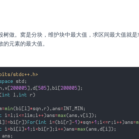
段树做。窝是分块，维护块中最大值，求区间最大值就是
散的元素的最大值。
bits/stdc++.h>
space
 std
;
n
,
v
[
200005
]
,
d
[
505
]
,
bi
[
200005
]
;
(
int
 l
,
int
 r
)
m
=
min
(
bi
[
l
]
*
sqn
,
r
)
,
ans
=
INT_MIN
;
t
 i
=
l
;
i
<=
lim
;
i
++
)
ans
=
max
(
ans
,
v
[
i
]
)
;
l
]
!=
bi
[
r
]
)
for
(
int
 i
=
(
bi
[
r
]
-
1
)
*
sqn
+
1
;
i
<=
r
;
i
++
)
ans
=
m
t
 i
=
bi
[
l
]
+
1
;
i
<
bi
[
r
]
;
i
++
)
ans
=
max
(
ans
,
d
[
i
]
)
;
 ans
;