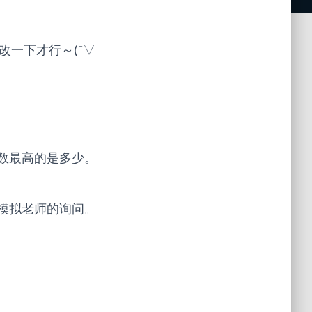
改一下才行～(ˉ▽
数最高的是多少。
模拟老师的询问。