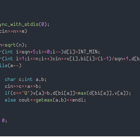
ync_with_stdio
(
0
)
;
cin
>>
n
>>
m
)
n
=
sqrt
(
n
)
;
r
(
int
 i
=
sqn
+
5
;
i
>=
0
;
i
--
)
d
[
i
]
=
INT_MIN
;
r
(
int
 i
=
1
;
i
<=
n
;
i
++
)
cin
>>
v
[
i
]
,
bi
[
i
]
=
(
i
-
1
)
/
sqn
+
1
,
d
[
b
ile
(
m
--
)
char
 c
;
int
 a
,
b
;
  cin
>>
c
>>
a
>>
b
;
if
(
c
==
'U'
)
v
[
a
]
=
b
,
d
[
bi
[
a
]
]
=
max
(
d
[
bi
[
a
]
]
,
v
[
a
]
)
;
else
 cout
<<
getmax
(
a
,
b
)
<<
endl
;
0
;