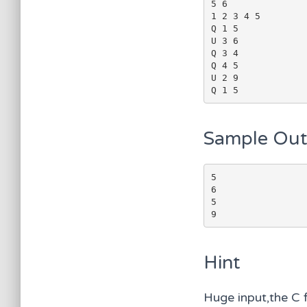
5 6

1 2 3 4 5

Q 1 5

U 3 6

Q 3 4

Q 4 5

U 2 9

Sample Ou
5

6

5

Hint
Huge input,the C f