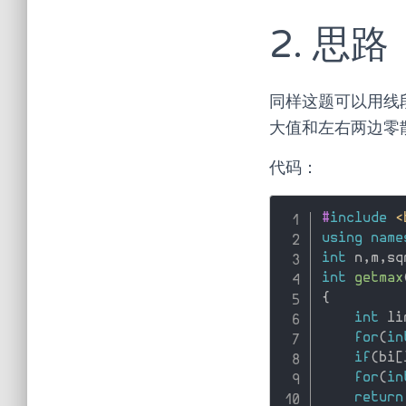
2. 思路
同样这题可以用线
大值和左右两边零
代码：
#
include
<
using
name
int
 n
,
m
,
sq
int
getmax
{
int
 li
for
(
in
if
(
bi
[
for
(
in
return