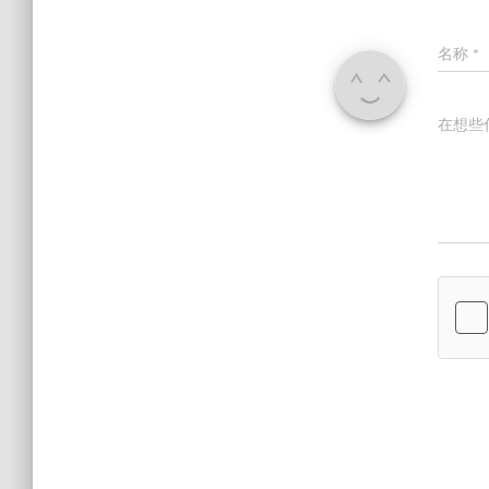
名称
*
在想些