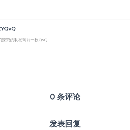
ZYQvQ
鸡辣鸡的制杖蒟蒻一枚QvQ
0 条评论
发表回复