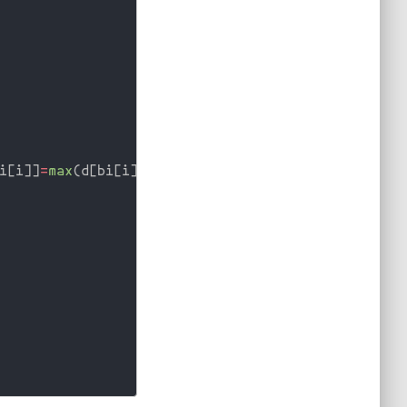
i
[
i
]
]
=
max
(
d
[
bi
[
i
]
]
,
v
[
i
]
)
;