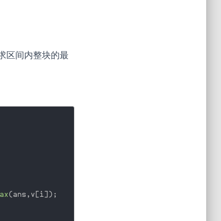
求区间内整块的最
ax
(
ans
,
v
[
i
]
)
;