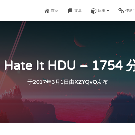
首页
文章
应用
传送
Hate It HDU – 175
于
2017年3月1日
由
XZYQvQ
发布