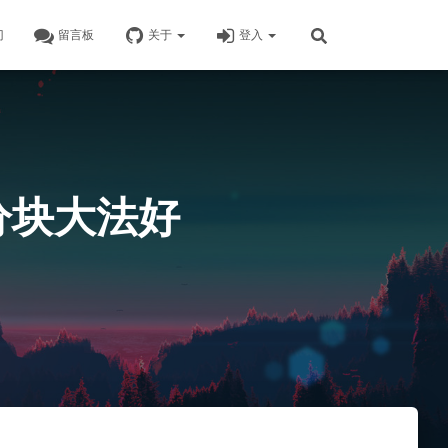
门
留言板
关于
登入
4 分块大法好