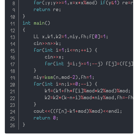
for
(
;
y
;
y
>>=
1
,
x
=
x
*
x
%
mod
)
if
(
y
&
1
)
 re
=
re
return
 re
;
}
int
main
(
)
{
    LL x
,
k1
,
k2
=
1
,
niy
,
fh
;
f
[
0
]
=
1
;
    cin
>>
n
>>
k
;
for
(
int
 i
=
1
;
i
<=
n
;
++
i
)
{
        cin
>>
x
;
for
(
int
 j
=
i
;
j
>=
1
;
--
j
)
 f
[
j
]
=
(
f
[
j
]
+
}
    niy
=
ksm
(
n
,
mod
-
2
)
,
fh
=
1
;
for
(
int
 i
=
n
;
i
>=
0
;
--
i
)
{
        k1
=
(
k1
+
fh
*
f
[
i
]
%
mod
*
k2
%
mod
)
%
mod
;
        k2
=
k2
*
(
k
-
n
+
i
)
%
mod
*
niy
%
mod
,
fh
=
-
fh
;
}
    cout
<<
(
(
f
[
n
]
-
k1
+
mod
)
%
mod
)
<<
endl
;
return
0
;
}