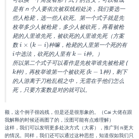
是有 n 个人要依次被双线程处决，我们要选一
些人枪毙，选一些人砍死。第一个式子就是先
枚举多少人被枪毙，多少人被砍死，再看被枪
毙的人里谁先死，被砍死的人里谁先死（方案
×
(
−
)
数
种嘛，枪毙的人里第一个死的有
i
×
(
k
−
i
)
i
k
i
−
中选法，砍死的人里有
种。）
i
k
−
i
i
k
i
所以第二个式子可以看作是先枚举谁先被枪毙 (
−
1
种)，再枚举谁第一个被砍死 (
种)，剩下
k
k
−
1
k
k
的人游离于刀枪乱棍之中，无需在乎他们怎么
死，只要方案数是对的就可以。
额，这个例子很凶残，但是还是很形象的。（Cai 大佬在跟
我解释的时候还画图了的，没图可能有点难理解）
这样，我们可以发明更多处决方式（大雾），推广到
更大
n
n
的情况。同样，我们还可以通过这种思想，知道假如我们只