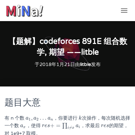
切
换
导
航
【题解】codeforces 891E 组合数
学, 期望 ——litble
于
2018年1月21日
由
litble
发布
题目大意
,
…
有 n 个数
，你要进行
次操作，每次随机选择
a
a
1
,
a
a
2
…
a
n
a
k
k
1
2
n
+
=
∏
一个数
，使得
，求最后
的期望，
a
a
x
r
r
e
e
s
s
+
=
∏
i
≠
x
a
i
a
r
r
e
e
s
s
x
i
≠
i
x
对 1e9+7 取模。