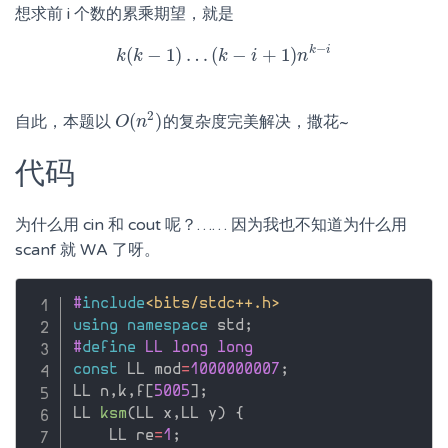
想求前 i 个数的累乘期望，就是
−
k
i
(
−
1
)
…
(
−
+
1
)
k
k
k
(
k
−
1
)
…
(
k
k
−
i
+
1
i
)
n
k
−
i
n
2
(
)
自此，本题以
的复杂度完美解决，撒花~
O
O
(
n
n
2
)
代码
为什么用 cin 和 cout 呢？…… 因为我也不知道为什么用
scanf 就 WA 了呀。
#
include
<bits/stdc++.h>
using
namespace
 std
;
#
define
 LL long long
const
 LL mod
=
1000000007
;
LL n
,
k
,
f
[
5005
]
;
LL 
ksm
(
LL x
,
LL y
)
{
    LL re
=
1
;