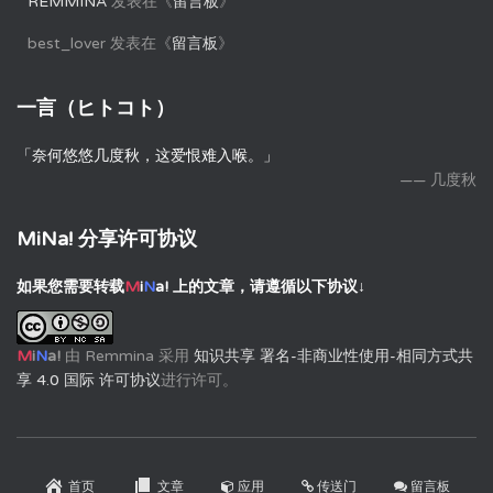
REMMINA
发表在《
留言板
》
best_lover
发表在《
留言板
》
一言（ヒトコト）
「奈何悠悠几度秋，这爱恨难入喉。」
—— 几度秋
MiNa! 分享许可协议
如果您需要转载
M
i
N
a!
上的文章，请遵循以下协议↓
M
i
N
a!
由
Remmina
采用
知识共享 署名-非商业性使用-相同方式共
享 4.0 国际 许可协议
进行许可。
首页
文章
应用
传送门
留言板