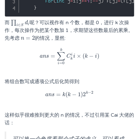
for
(
int
 j
=
i
;
j
>=
1
;
--
j
)
 f
[
j
]
=
(
f
[
j
]
+
}
∏
而
呢？可以视作有 n 个数，都是 0，进行 k 次操
∏
i
∈
S
d
d
i
i
∈
i
S
作，每次操作为把某个数加 1，求期望这些数最后的累乘。
=
2
先考虑
的情况，显然:
n
n
=
2
k
∑
=
×
(
−
)
i
a
n
s
a
n
s
=
∑
i
=
0
C
k
C
i
k
i
i
×
(
k
k
−
i
)
i
k
=
0
i
将组合数写成通项公式后化简得到:
−
2
k
=
(
−
1
)
2
a
n
a
s
n
s
=
k
k
(
k
k
−
1
)
2
k
−
2
这样似乎很难推到更大的 n 的情况，不过引用某 Cai 大佬的
话：
可以换一个角度看那个式子的含义，可以看成