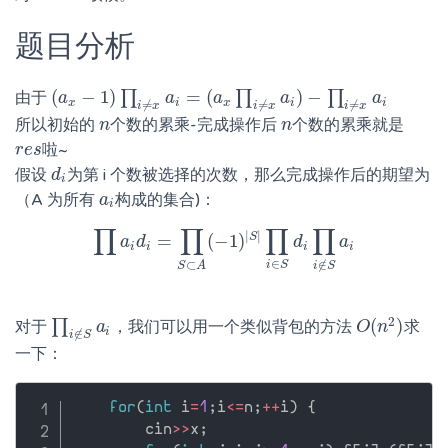
题目分析
(
−
1
)
=
(
)
−
∏
∏
∏
由于
(
a
a
x
−
1
)
∏
i
≠
x
a
i
=
(
a
a
x
∏
i
≠
x
a
a
i
)
−
∏
i
≠
x
a
a
i
a
x
i
x
i
i
≠
≠
≠
i
x
i
x
i
x
所以初始的
个数的累乘-完成操作后
个数的累乘就是
n
n
n
n
啦~
r
r
e
e
s
s
假设
为第 i 个数被选择的次数，那么完成操作后的期望为
d
d
i
i
（A 为所有
构成的集合)：
a
a
i
i
∏
∏
∏
∏
|
|
S
=
(
−
1
)
∏
a
i
a
d
i
=
d
∏
S
⊂
A
(
−
1
)
|
S
|
∏
i
∈
S
d
d
i
∏
i
∉
S
a
a
i
i
i
i
i
∈
⊂
∉
i
S
S
A
i
S
2
(
)
∏
对于
，我们可以用一个类似背包的方法
求
∏
i
∉
S
a
a
i
O
O
(
n
n
2
)
i
∉
i
S
一下：
for
(
int
 i
=
1
;
i
<=
n
;
++
i
)
{
        cin
>>
x
;