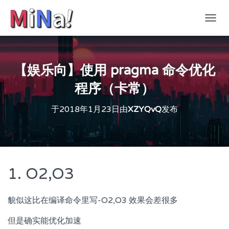
切
换
导
航
【娱乐向】使用 pragma 命令优化
程序（卡常）
于
2018年1月23日
由
XZYQvQ
发布
1. O2,O3
貌似这比在编译命令里写-O2,O3 效果会差很多
但是确实能优化加速