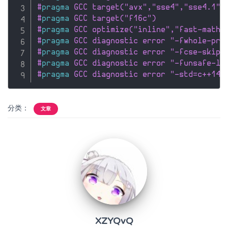
#
pragma
 GCC target("avx","sse4","sse4.1",
#
pragma
 GCC target("f16c")
#
pragma
 GCC optimize("inline","fast-math"
#
pragma
 GCC diagnostic error "-fwhole-pro
#
pragma
 GCC diagnostic error "-fcse-skip-
#
pragma
 GCC diagnostic error "-funsafe-lo
#
pragma
 GCC diagnostic error "-std=c++14"
分类：
文章
XZYQvQ