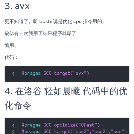
3. avx
更不知道了。听 boshi 说是优化 cpu 指令用的。
貌似有一次我用了结果程序就爆了
慎用。
代码：
#
pragma
 GCC target("avx")
4. 在洛谷 轻如晨曦 代码中的优
化命令
#
pragma
 GCC optimize("Ofast")
#
pragma
 GCC target("sse3","sse2","sse")