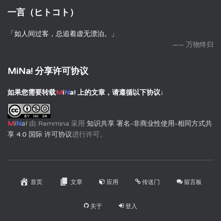
一言（ヒトコト）
「如人间过客，总追着虚无漂泊。」
—— 万物终归
MiNa! 分享许可协议
如果您需要转载
M
i
N
a!
上的文章，请遵循以下协议↓
M
i
N
a!
由
Remmina
采用
知识共享 署名-非商业性使用-相同方式共
享 4.0 国际 许可协议
进行许可。
首页
文章
应用
传送门
留言板
关于
登入