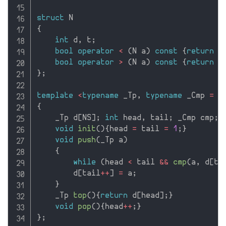
struct
{
int
 d
,
 t
;
bool
operator
<
(
N a
)
const
{
return
 d
bool
operator
>
(
N a
)
const
{
return
 d
}
;
template
<
typename
 _Tp
,
typename
 _Cmp 
=
 l
{
    _Tp d
[
NS
]
;
int
 head
,
 tail
;
 _Cmp cmp
;
void
init
(
)
{
head 
=
 tail 
=
1
;
}
void
push
(
_Tp a
)
{
while
(
head 
<
 tail 
&&
cmp
(
a
,
 d
[
ta
        d
[
tail
++
]
=
 a
;
}
    _Tp 
top
(
)
{
return
 d
[
head
]
;
}
void
pop
(
)
{
head
++
;
}
}
;