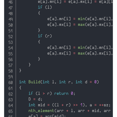
        e
[
a
]
.
mn
[
i
]
=
 e
[
a
]
.
mx
[
i
]
=
 e
[
a
]
[
i
]
if
(
l
)
{
            e
[
a
]
.
mn
[
i
]
=
min
(
e
[
a
]
.
mn
[
i
]
,
 
            e
[
a
]
.
mx
[
i
]
=
max
(
e
[
a
]
.
mx
[
i
]
,
 
}
if
(
r
)
{
            e
[
a
]
.
mn
[
i
]
=
min
(
e
[
a
]
.
mn
[
i
]
,
 
            e
[
a
]
.
mx
[
i
]
=
max
(
e
[
a
]
.
mx
[
i
]
,
 
}
}
}
int
Build
(
int
 l
,
int
 r
,
int
 d 
=
0
)
{
if
(
l 
>
 r
)
return
0
;
    D 
=
 d
;
int
 mid 
=
(
(
l 
+
 r
)
>>
1
)
,
 a 
=
++
sz
;
nth_element
(
arr 
+
 l
,
 arr 
+
 mid
,
 arr 
+
    e
[
a
]
=
 arr
[
mid
]
;