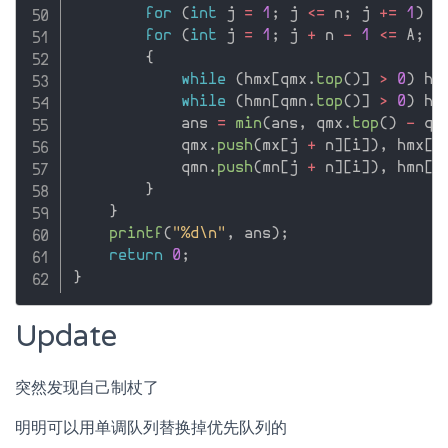
for
(
int
 j 
=
1
;
 j 
<=
 n
;
 j 
+
=
1
)
 q
for
(
int
 j 
=
1
;
 j 
+
 n 
-
1
<=
 A
;
 j
{
while
(
hmx
[
qmx
.
top
(
)
]
>
0
)
 hm
while
(
hmn
[
qmn
.
top
(
)
]
>
0
)
 hm
            ans 
=
min
(
ans
,
 qmx
.
top
(
)
-
 qm
            qmx
.
push
(
mx
[
j 
+
 n
]
[
i
]
)
,
 hmx
[
m
            qmn
.
push
(
mn
[
j 
+
 n
]
[
i
]
)
,
 hmn
[
m
}
}
printf
(
"%d\n"
,
 ans
)
;
return
0
;
}
Update
突然发现自己制杖了
明明可以用单调队列替换掉优先队列的