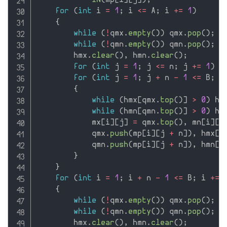
IN
(
mp
[
i
]
[
j
]
)
;
for
(
int
 i 
=
1
;
 i 
<=
 A
;
 i 
+
=
1
)
{
while
(
!
qmx
.
empty
(
)
)
 qmx
.
pop
(
)
;
while
(
!
qmn
.
empty
(
)
)
 qmn
.
pop
(
)
;
        hmx
.
clear
(
)
,
 hmn
.
clear
(
)
;
for
(
int
 j 
=
1
;
 j 
<=
 n
;
 j 
+
=
1
)
 q
for
(
int
 j 
=
1
;
 j 
+
 n 
-
1
<=
 B
;
 j
{
while
(
hmx
[
qmx
.
top
(
)
]
>
0
)
 hm
while
(
hmn
[
qmn
.
top
(
)
]
>
0
)
 hm
            mx
[
i
]
[
j
]
=
 qmx
.
top
(
)
,
 mn
[
i
]
[
j
            qmx
.
push
(
mp
[
i
]
[
j 
+
 n
]
)
,
 hmx
[
m
            qmn
.
push
(
mp
[
i
]
[
j 
+
 n
]
)
,
 hmn
[
m
}
}
for
(
int
 i 
=
1
;
 i 
+
 n 
-
1
<=
 B
;
 i 
+
=
{
while
(
!
qmx
.
empty
(
)
)
 qmx
.
pop
(
)
;
while
(
!
qmn
.
empty
(
)
)
 qmn
.
pop
(
)
;
        hmx
.
clear
(
)
,
 hmn
.
clear
(
)
;