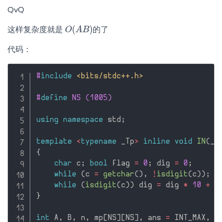
QvQ
(
)
这样复杂度就是
的了
O
O
(
A
A
B
B
)
代码：
#
include
<bits/stdc++.h>
#
define
 NS (1005)
using
namespace
 std
;
template
<
typename
 _Tp
>
inline
void
IN
(
_T
{
char
 c
;
bool
 flag 
=
0
;
 dig 
=
0
;
while
(
c 
=
getchar
(
)
,
!
isdigit
(
c
)
)
;
while
(
isdigit
(
c
)
)
 dig 
=
 dig 
*
10
+
 c
}
int
 A
,
 B
,
 n
,
 mp
[
NS
]
[
NS
]
,
 ans 
=
 INT_MAX
,
 m