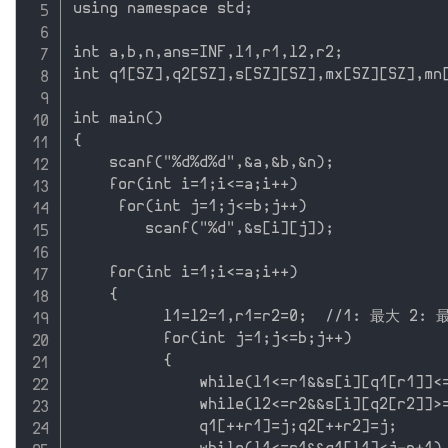
using namespace std;

int a,b,n,ans=INF,l1,r1,l2,r2;

int q1[SZ],q2[SZ],s[SZ][SZ],mx[SZ][SZ],mn[
int main()

{

    scanf("%d%d%d",&a,&b,&n);

    for(int i=1;i<=a;i++)

     for(int j=1;j<=b;j++) 

        scanf("%d",&s[i][j]);

    for(int i=1;i<=a;i++)

    { 

          l1=l2=1,r1=r2=0;  //1: 最大 2: 最
          for(int j=1;j<=b;j++)

          {

              while(l1<=r1&&s[i][q1[r1]]<=
              while(l2<=r2&&s[i][q2[r2]]>=
              q1[++r1]=j;q2[++r2]=j;
