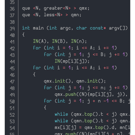
que 
<
N
,
 greater
<
N
>
>
 qmx
;
que 
<
N
,
 less
<
N
>
>
 qmn
;
int
 main 
(
int
 argc
,
char
const
*
 argv
[
]
)
{
IN
(
A
)
,
IN
(
B
)
,
IN
(
n
)
;
for
(
int
 i 
=
1
;
 i 
<=
 A
;
 i 
+
=
1
)
for
(
int
 j 
=
1
;
 j 
<=
 B
;
 j 
+
=
1
)
IN
(
mp
[
i
]
[
j
]
)
;
for
(
int
 i 
=
1
;
 i 
<=
 A
;
 i 
+
=
1
)
{
        qmx
.
init
(
)
,
 qmn
.
init
(
)
;
for
(
int
 j 
=
1
;
 j 
<=
 n
;
 j 
+
=
1
)
            qmx
.
push
(
(
N
)
{
mp
[
i
]
[
j
]
,
 j
}
)
,
 q
for
(
int
 j 
=
1
;
 j 
+
 n 
-
1
<=
 B
;
 j 
{
while
(
qmx
.
top
(
)
.
t 
<
 j
)
 qmx
.
p
while
(
qmn
.
top
(
)
.
t 
<
 j
)
 qmn
.
p
            mx
[
i
]
[
j
]
=
 qmx
.
top
(
)
.
d
,
 mn
[
i
]
            qmx
.
push
(
(
N
)
{
mp
[
i
]
[
j 
+
 n
]
,
 j 