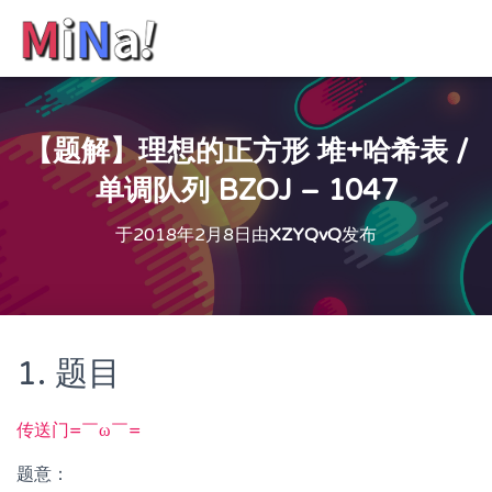
【题解】理想的正方形 堆+哈希表 /
单调队列 BZOJ – 1047
于
2018年2月8日
由
XZYQvQ
发布
1. 题目
传送门=￣ω￣=
题意：