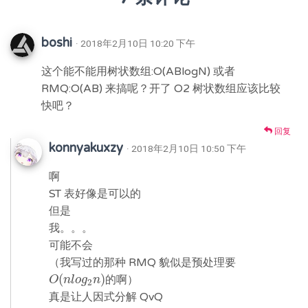
boshi
· 2018年2月10日 10:20 下午
这个能不能用树状数组:O(ABlogN) 或者
RMQ:O(AB) 来搞呢？开了 O2 树状数组应该比较
快吧？
回复
konnyakuxzy
· 2018年2月10日 10:50 下午
啊
ST 表好像是可以的
但是
我。。。
可能不会
（我写过的那种 RMQ 貌似是预处理要
(
)
的啊）
O
O
(
n
n
l
l
o
o
g
g
2
n
n
)
2
真是让人因式分解 QvQ