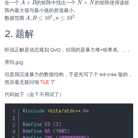
×
×
在一个
的矩阵中找出一个
的矩阵使得该矩
A
A
×
B
B
N
N
×
N
N
阵内最大值与最小值的差值最小。
3
2
,
≤
10
,
≤
10
数据范围
A
A
,
B
B
≤
10
3
,
n
≤
10
n
2
2. 题解
听说正解是动态规划 QvQ，但我的是暴力堆+哈希表。。。
害怕.jpg
但是我沉迷暴力的数据结构，于是先写了个 kd-tree 版的，
然后毫无疑问地
TLE
了
代码如下（会 T 不用试了）
#
include
<bits/stdc++.h>
#
define
 DS (2)
#
define
 NS (1005)