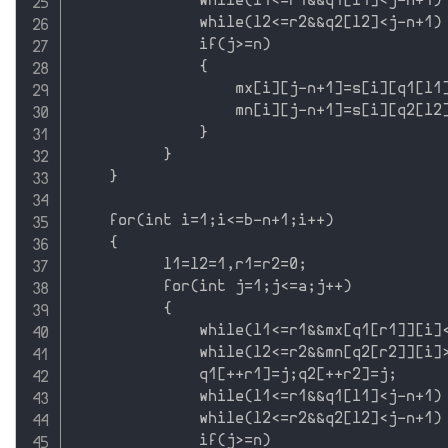
              while(l1<=r1&&q1[l1]<j-n+1) 
              while(l2<=r2&&q2[l2]<j-n+1) 
              if(j>=n)

              {

                  mx[i][j-n+1]=s[i][q1[l1]
                  mn[i][j-n+1]=s[i][q2[l2]
              }       

          }

    }

    for(int i=1;i<=b-n+1;i++)

    { 

          l1=l2=1,r1=r2=0;  

          for(int j=1;j<=a;j++)

          {

              while(l1<=r1&&mx[q1[r1]][i]<
              while(l2<=r2&&mn[q2[r2]][i]>
              q1[++r1]=j;q2[++r2]=j;

              while(l1<=r1&&q1[l1]<j-n+1) 
              while(l2<=r2&&q2[l2]<j-n+1) 
              if(j>=n)
