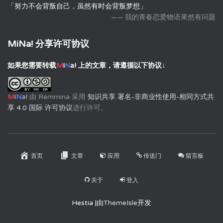
「努力不会背叛自己，虽然有时会背叛梦想」
—— 我的青春恋爱物语果然有问题
MiNa! 分享许可协议
如果您需要转载
M
i
N
a!
上的文章，请遵循以下协议↓
M
i
N
a!
由
Remmina
采用
知识共享 署名-非商业性使用-相同方式共
享 4.0 国际 许可协议
进行许可。
首页
文章
应用
传送门
留言板
关于
登入
Hestia |由
ThemeIsle
开发