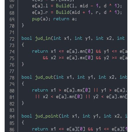
    e
[
a
]
.
l 
=
Build
(
l
,
 mid 
-
1
,
 d 
^
1
)
;
    e
[
a
]
.
r 
=
Build
(
mid 
+
1
,
 r
,
 d 
^
1
)
;
pup
(
a
)
;
return
 a
;
}
bool
jud_in
(
int
 x1
,
int
 y1
,
int
 x2
,
int
 y
{
return
 x1 
<=
 e
[
a
]
.
mn
[
0
]
&&
 y1 
<=
 e
[
a
]
&&
 x2 
>=
 e
[
a
]
.
mx
[
0
]
&&
 y2 
>=
 e
[
a
]
}
bool
jud_out
(
int
 x1
,
int
 y1
,
int
 x2
,
int
 
{
return
 x1 
>
 e
[
a
]
.
mx
[
0
]
||
 y1 
>
 e
[
a
]
.
m
||
 x2 
<
 e
[
a
]
.
mn
[
0
]
||
 y2 
<
 e
[
a
]
.
mn
[
1
}
bool
jud_point
(
int
 x1
,
int
 y1
,
int
 x2
,
in
{
return
 x1 
<=
 e
[
a
]
[
0
]
&&
 y1 
<=
 e
[
a
]
[
1
]
 