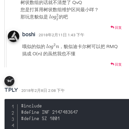
树状数组的话就不清楚了 QvQ
您是打算用树状数组维护区间最小咩？
2
那玩意貌似是
的吧
l
l
o
o
g
g
2
2
2
回复
boshi
· 2018年2月11日 1:43 下午
2
哦似的似的
，貌似迪卡尔树可以把 RMQ
l
l
o
o
g
g
2
n
n
搞成 O(n) 的虽然我也不懂
回复
TPLY
· 2018年2月8日 2:08 下午
#include 

#define INF 2147483647

#define SZ 1001
