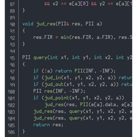
&&
 x2 
>=
 e
[
a
]
[
0
]
&&
 y2 
>=
 e
[
a
]
[
1
]
}
void
jud_res
(
PII
&
 res
,
 PII a
)
{
    res
.
FIR 
=
min
(
res
.
FIR
,
 a
.
FIR
)
,
 res
.
SE
}
PII 
query
(
int
 x1
,
int
 y1
,
int
 x2
,
int
 y2
,
{
if
(
!
a
)
return
PII
(
INF
,
-
INF
)
;
if
(
jud_in
(
x1
,
 y1
,
 x2
,
 y2
,
 a
)
)
return
if
(
jud_out
(
x1
,
 y1
,
 x2
,
 y2
,
 a
)
)
retur
    PII 
res
(
INF
,
-
INF
)
;
if
(
jud_point
(
x1
,
 y1
,
 x2
,
 y2
,
 a
)
)
jud_res
(
res
,
PII
(
e
[
a
]
.
data
,
 e
[
a
]
.
jud_res
(
res
,
query
(
x1
,
 y1
,
 x2
,
 y2
,
 e
[
jud_res
(
res
,
query
(
x1
,
 y1
,
 x2
,
 y2
,
 e
[
return
 res
;
}