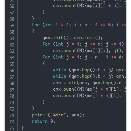
            qmn
.
push
(
(
N
)
{
mp
[
i
]
[
j 
+
 n
]
,
 j 
}
}
for
(
int
 i 
=
1
;
 i 
+
 n 
-
1
<=
 B
;
 i 
+
=
{
        qmx
.
init
(
)
,
 qmn
.
init
(
)
;
for
(
int
 j 
=
1
;
 j 
<=
 n
;
 j 
+
=
1
)
            qmx
.
push
(
(
N
)
{
mx
[
j
]
[
i
]
,
 j
}
)
,
 q
for
(
int
 j 
=
1
;
 j 
+
 n 
-
1
<=
 A
;
 j
{
while
(
qmx
.
top
(
)
.
t 
<
 j
)
 qmx
.
p
while
(
qmn
.
top
(
)
.
t 
<
 j
)
 qmn
.
p
            ans 
=
min
(
ans
,
 qmx
.
top
(
)
.
d 
-
 
            qmx
.
push
(
(
N
)
{
mx
[
j 
+
 n
]
[
i
]
,
 j 
            qmn
.
push
(
(
N
)
{
mn
[
j 
+
 n
]
[
i
]
,
 j 
}
}
printf
(
"%d\n"
,
 ans
)
;
return
0
;
}