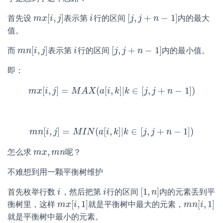
[
,
]
[
,
+
−
1
]
首先设
表示第
行的区间
内的最大
m
m
x
x
[
i
,
i
j
]
j
i
i
[
j
j
,
j
+
j
n
−
1
n
]
值。
[
,
]
[
,
+
−
1
]
而
表示第
行的区间
内的最小值。
m
m
n
n
[
i
i
,
j
]
j
i
i
[
j
j
,
j
+
j
n
−
1
n
]
即：
[
,
]
=
(
[
,
]
|
∈
[
,
+
−
1
]
)
m
x
i
j
m
x
[
i
,
j
M
]
=
A
M
X
A
X
a
(
a
i
[
i
,
k
k
]
|
k
k
∈
[
j
,
j
j
+
n
j
−
1
]
)
n
[
,
]
=
(
[
,
]
|
∈
[
,
+
−
1
]
)
m
n
i
j
m
n
[
i
,
M
j
]
=
I
M
N
I
N
a
(
a
i
[
i
,
k
k
]
|
k
k
∈
[
j
,
j
j
+
n
j
−
1
]
)
n
,
怎么求
呢？
m
m
x
x
,
m
m
n
n
不难想到用一颗平衡树维护
[
1
,
]
首先枚举行数
，然后把第
行的区间
内的元素丢到平
i
i
i
i
[
1
,
n
n
]
[
,
1
]
[
,
1
]
衡树里，这样
就是平衡树中最大的元素，
m
m
x
x
[
i
,
i
1
]
m
m
n
n
[
i
i
,
1
]
就是平衡树中最小的元素。