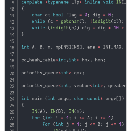
template
<
typename
 _Tp
>
inline
void
IN
(
_T
{
char
 c
;
bool
 flag 
=
0
;
 dig 
=
0
;
while
(
c 
=
getchar
(
)
,
!
isdigit
(
c
)
)
;
while
(
isdigit
(
c
)
)
 dig 
=
 dig 
*
10
+
 c
}
int
 A
,
 B
,
 n
,
 mp
[
NS
]
[
NS
]
,
 ans 
=
 INT_MAX
,
 m
cc_hash_table
<
int
,
int
>
 hmx
,
 hmn
;
priority_queue
<
int
>
 qmx
;
priority_queue
<
int
,
 vector
<
int
>
,
 greater
<
int
 main 
(
int
 argc
,
char
const
*
 argv
[
]
)
{
IN
(
A
)
,
IN
(
B
)
,
IN
(
n
)
;
for
(
int
 i 
=
1
;
 i 
<=
 A
;
 i 
+
=
1
)
for
(
int
 j 
=
1
;
 j 
<=
 B
;
 j 
+
=
1
)