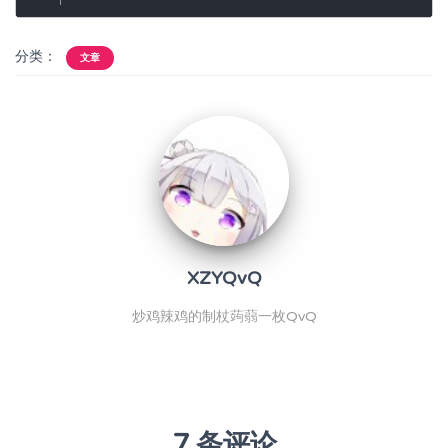
分类：
文章
XZYQvQ
炒鸡辣鸡的制杖蒟蒻一枚QvQ
7 条评论