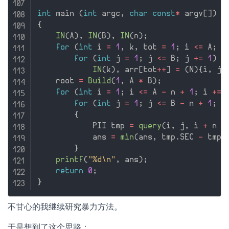
int
 main 
(
int
 argc
,
char
const
*
 argv
[
]
)
{
IN
(
A
)
,
IN
(
B
)
,
IN
(
n
)
;
for
(
int
 i 
=
1
,
 k
,
 tot 
=
1
;
 i 
<=
 A
;
 i
for
(
int
 j 
=
1
;
 j 
<=
 B
;
 j 
+
=
1
)
IN
(
k
)
,
 arr
[
tot
++
]
=
(
N
)
{
i
,
 j
,
    root 
=
Build
(
1
,
 A 
*
 B
)
;
for
(
int
 i 
=
1
;
 i 
<=
 A 
-
 n 
+
1
;
 i 
+
=
for
(
int
 j 
=
1
;
 j 
<=
 B 
-
 n 
+
1
;
 j
{
            PII tmp 
=
query
(
i
,
 j
,
 i 
+
 n 
-
            ans 
=
min
(
ans
,
 tmp
.
SEC 
-
 tmp
.
}
printf
(
"%d\n"
,
 ans
)
;
return
0
;
}
不甘心的我继续研究暴力方法。
于是想到了这个思路：