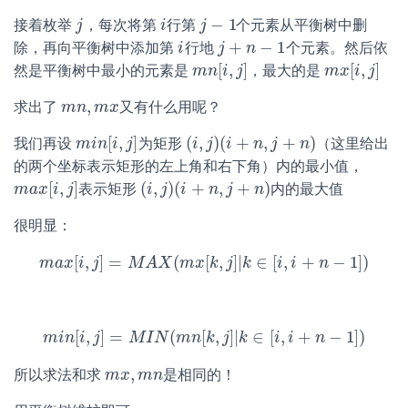
−
1
接着枚举
，每次将第
行第
个元素从平衡树中删
j
j
i
i
j
j
−
1
+
−
1
除，再向平衡树中添加第
行地
个元素。然后依
i
i
j
j
+
n
−
n
1
[
,
]
[
,
]
然是平衡树中最小的元素是
，最大的是
m
m
n
n
[
i
i
,
j
]
j
m
m
x
x
[
i
,
i
j
]
j
,
求出了
又有什么用呢？
m
m
n
n
,
m
m
x
x
[
,
]
(
,
)
(
+
,
+
)
我们再设
为矩形
（这里给出
m
m
i
i
n
n
[
i
,
i
j
]
j
(
i
i
,
j
)
(
j
i
+
n
i
,
j
+
n
n
)
j
n
的两个坐标表示矩形的左上角和右下角）内的最小值，
[
,
]
(
,
)
(
+
,
+
)
表示矩形
内的最大值
m
m
a
a
x
x
[
i
,
i
j
]
j
(
i
i
,
j
)
(
j
i
+
n
i
,
j
+
n
n
)
j
n
很明显：
[
,
]
=
(
[
,
]
|
∈
[
,
+
−
1
]
)
m
a
x
i
m
j
a
x
[
i
,
M
j
]
=
A
M
X
A
X
m
(
m
x
x
[
k
k
,
j
j
]
|
k
k
∈
[
i
,
i
+
i
n
i
−
1
]
)
n
[
,
]
=
(
[
,
]
|
∈
[
,
+
−
1
]
)
m
i
n
i
m
j
i
n
[
i
,
j
M
]
=
I
M
N
I
N
m
(
m
n
n
[
k
k
,
j
j
]
|
k
k
∈
[
i
,
i
+
i
n
−
i
1
]
)
n
,
所以求法和求
是相同的！
m
m
x
x
,
m
m
n
n