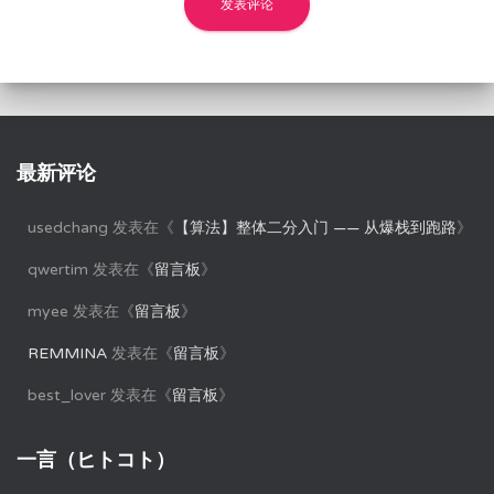
最新评论
usedchang
发表在《
【算法】整体二分入门 —— 从爆栈到跑路
》
qwertim
发表在《
留言板
》
myee
发表在《
留言板
》
REMMINA
发表在《
留言板
》
best_lover
发表在《
留言板
》
一言（ヒトコト）