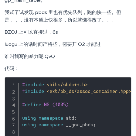
gp_hash_table。
我试了试发现 pbds 里也有优先队列，跑的快一些。但
是，，，没有本质上快很多，所以就懒得改了。。。
BZOJ 上可以直接过，6s
luogu 上的话时间严格些，需要开 O2 才能过
谁叫我写的暴力呢 QvQ
代码：
#
include
<bits/stdc++.h>
#
include
<ext/pb_ds/assoc_container.hpp>
#
define
 NS (1005)
using
namespace
 std
;
using
namespace
 __gnu_pbds
;