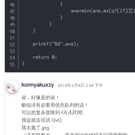
              {

                  ans=min(ans,mx[q1[l1]][i
              }       

          }

    }

    printf("%d",ans);

    return 0;

konnyakuxzy
· 2018年2月8日 2:48 下午
诶，好像是的诶！
貌似没有必要用优先队列的说！
(
)
可以把复杂度降到
吧
O
O
(
A
A
B
B
)
我这就去试试 QvQ
我太蠢了.jpg