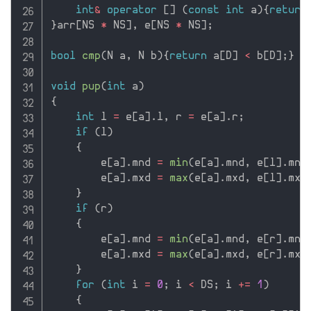
int
&
operator
[
]
(
const
int
 a
)
{
return
}
arr
[
NS 
*
 NS
]
,
 e
[
NS 
*
 NS
]
;
bool
cmp
(
N a
,
 N b
)
{
return
 a
[
D
]
<
 b
[
D
]
;
}
void
pup
(
int
 a
)
{
int
 l 
=
 e
[
a
]
.
l
,
 r 
=
 e
[
a
]
.
r
;
if
(
l
)
{
        e
[
a
]
.
mnd 
=
min
(
e
[
a
]
.
mnd
,
 e
[
l
]
.
mnd
        e
[
a
]
.
mxd 
=
max
(
e
[
a
]
.
mxd
,
 e
[
l
]
.
mxd
}
if
(
r
)
{
        e
[
a
]
.
mnd 
=
min
(
e
[
a
]
.
mnd
,
 e
[
r
]
.
mnd
        e
[
a
]
.
mxd 
=
max
(
e
[
a
]
.
mxd
,
 e
[
r
]
.
mxd
}
for
(
int
 i 
=
0
;
 i 
<
 DS
;
 i 
+
=
1
)
{