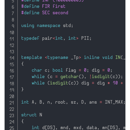
#
define
 INF (1000000005)
#
define
 FIR first
#
define
 SEC second
using
namespace
 std
;
typedef
 pair
<
int
,
int
>
 PII
;
template
<
typename
 _Tp
>
inline
void
IN
(
_T
{
char
 c
;
bool
 flag 
=
0
;
 dig 
=
0
;
while
(
c 
=
getchar
(
)
,
!
isdigit
(
c
)
)
;
while
(
isdigit
(
c
)
)
 dig 
=
 dig 
*
10
+
 c
}
int
 A
,
 B
,
 n
,
 root
,
 sz
,
 D
,
 ans 
=
 INT_MAX
;
struct
{
int
 d
[
DS
]
,
 mnd
,
 mxd
,
 data
,
 mn
[
DS
]
,
 mx