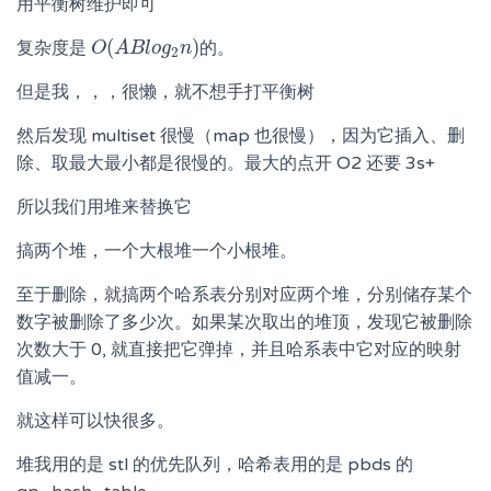
用平衡树维护即可
(
)
复杂度是
的。
O
O
(
A
A
B
B
l
o
l
o
g
g
2
n
n
)
2
但是我，，，很懒，就不想手打平衡树
然后发现 multiset 很慢（map 也很慢），因为它插入、删
除、取最大最小都是很慢的。最大的点开 O2 还要 3s+
所以我们用堆来替换它
搞两个堆，一个大根堆一个小根堆。
至于删除，就搞两个哈系表分别对应两个堆，分别储存某个
数字被删除了多少次。如果某次取出的堆顶，发现它被删除
次数大于 0, 就直接把它弹掉，并且哈系表中它对应的映射
值减一。
就这样可以快很多。
堆我用的是 stl 的优先队列，哈希表用的是 pbds 的