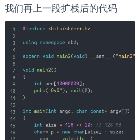
我们再上一段扩栈后的代码
#
include
<bits/stdc++.h>
using
namespace
 std
;
extern
void
main2
(
void
)
 __asm__ 
(
"main2"
)
void
main2
(
)
{
int
 arr
[
10000000
]
;
puts
(
"QvQ"
)
,
exit
(
0
)
;
}
int
main
(
int
 argc
,
char
const
*
 argv
[
]
)
{
int
 size 
=
128
<<
20
;
// 128 MB
char
*
 p 
=
new
char
[
size
]
+
 size
;
    __asm__ 
__volatile__
(