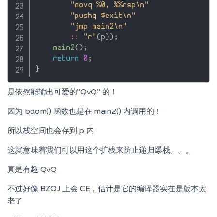
"movq %0, %%rsp\n"
"pushq $exit\n"
"jmp main2\n"
::
"r"
(
p
)
)
;
main2
(
)
;
return
0
;
}
是依然能输出可爱的”QvQ” 的！
因为 boom() 函数也是在 main2() 内调用的！
所以栈空间也会存到 p 内
这就意味着我们可以用这个扩栈来防止递归爆栈。。。
真是有趣 QvQ
不过好像 BZOJ 上会 CE，估计是它的编译器实在是版本太
老了