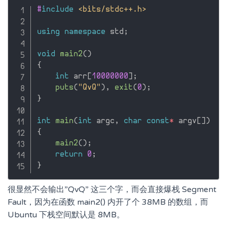
#
include
<bits/stdc++.h>
using
namespace
 std
;
void
main2
(
)
{
int
 arr
[
10000000
]
;
puts
(
"QvQ"
)
,
exit
(
0
)
;
}
int
main
(
int
 argc
,
char
const
*
 argv
[
]
)
{
main2
(
)
;
return
0
;
}
很显然不会输出”QvQ” 这三个字，而会直接爆栈 Segment
Fault，因为在函数 main2() 内开了个 38MB 的数组，而
Ubuntu 下栈空间默认是 8MB。