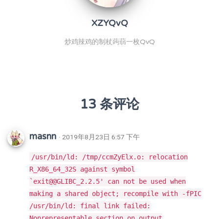
XZYQvQ
炒鸡辣鸡的制杖蒟蒻一枚QvQ
13 条评论
masnn
· 2019年8月23日 6:57 下午
/usr/bin/ld: /tmp/ccmZyElx.o: relocation
R_X86_64_32S against symbol
`exit@@GLIBC_2.2.5' can not be used when
making a shared object; recompile with -fPIC
/usr/bin/ld: final link failed:
Nonrepresentable section on output