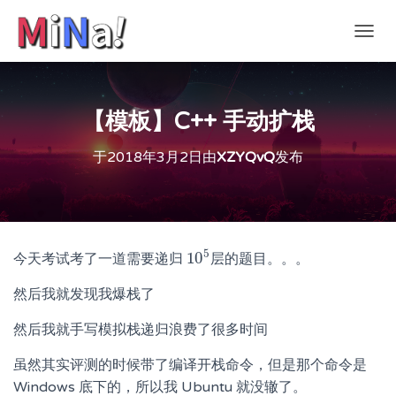
切
换
导
航
【模板】C++ 手动扩栈
于
2018年3月2日
由
XZYQvQ
发布
5
10
今天考试考了一道需要递归
层的题目。。。
10
5
然后我就发现我爆栈了
然后我就手写模拟栈递归浪费了很多时间
虽然其实评测的时候带了编译开栈命令，但是那个命令是
Windows 底下的，所以我 Ubuntu 就没辙了。