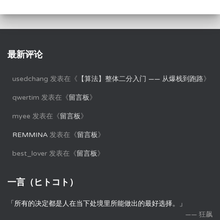
最新评论
usedchang
发表在《
【算法】整体二分入门 —— 从爆栈到跑路
》
qwertim
发表在《
留言板
》
myee
发表在《
留言板
》
REMMINA
发表在《
留言板
》
best_lover
发表在《
留言板
》
一言（ヒトコト）
「所有的决定都是人在当下处境里所能做出的最好选择。」
—— 狂飙