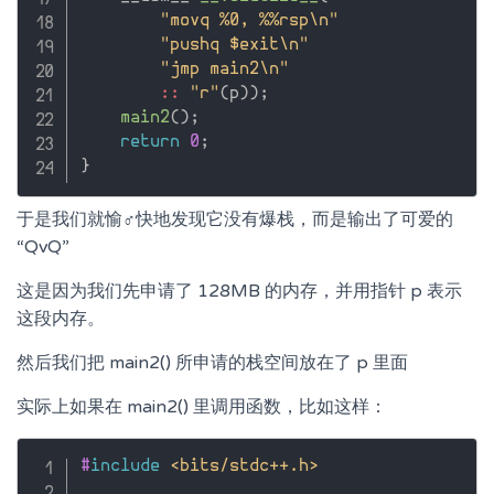
"movq %0, %%rsp\n"
"pushq $exit\n"
"jmp main2\n"
::
"r"
(
p
)
)
;
main2
(
)
;
return
0
;
}
于是我们就愉
♂
快地发现它没有爆栈，而是输出了可爱的
“QvQ”
这是因为我们先申请了 128MB 的内存，并用指针 p 表示
这段内存。
然后我们把 main2() 所申请的栈空间放在了 p 里面
实际上如果在 main2() 里调用函数，比如这样：
#
include
<bits/stdc++.h>