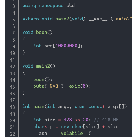
using
namespace
 std
;
extern
void
main2
(
void
)
 __asm__ 
(
"main2"
)
void
boom
(
)
{
int
 arr
[
10000000
]
;
}
void
main2
(
)
{
boom
(
)
;
puts
(
"QvQ"
)
,
exit
(
0
)
;
}
int
main
(
int
 argc
,
char
const
*
 argv
[
]
)
{
int
 size 
=
128
<<
20
;
// 128 MB
char
*
 p 
=
new
char
[
size
]
+
 size
;
    __asm__ 
__volatile__
(