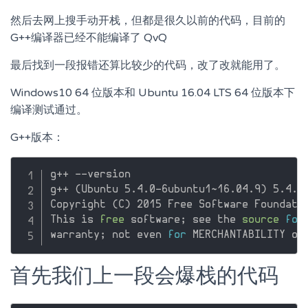
然后去网上搜手动开栈，但都是很久以前的代码，目前的
G++编译器已经不能编译了 QvQ
最后找到一段报错还算比较少的代码，改了改就能用了。
Windows10 64 位版本和 Ubuntu 16.04 LTS 64 位版本下
编译测试通过。
G++版本：
g++ --version

g++ 
(
Ubuntu 5.4.0-6ubuntu1~16.04.9
)
 5.4.0 
Copyright 
(
C
)
 2015 Free Software Foundatio
This is 
free
 software
;
 see the 
source
for
warranty
;
 not even 
for
首先我们上一段会爆栈的代码