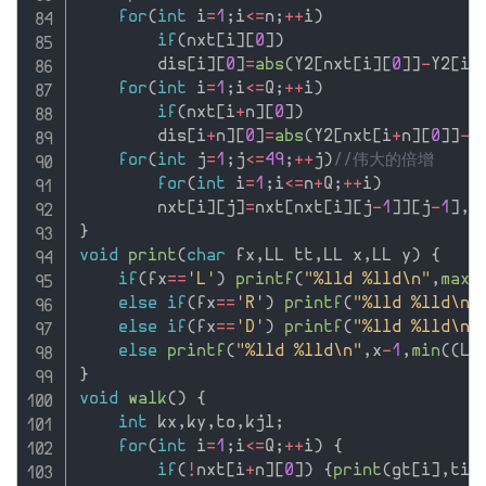
for
(
int
 i
=
1
;
i
<=
n
;
++
i
)
if
(
nxt
[
i
]
[
0
]
)
        dis
[
i
]
[
0
]
=
abs
(
Y2
[
nxt
[
i
]
[
0
]
]
-
Y2
[
i
]
for
(
int
 i
=
1
;
i
<=
Q
;
++
i
)
if
(
nxt
[
i
+
n
]
[
0
]
)
        dis
[
i
+
n
]
[
0
]
=
abs
(
Y2
[
nxt
[
i
+
n
]
[
0
]
]
-
Y
for
(
int
 j
=
1
;
j
<=
49
;
++
j
)
//伟大的倍增
for
(
int
 i
=
1
;
i
<=
n
+
Q
;
++
i
)
        nxt
[
i
]
[
j
]
=
nxt
[
nxt
[
i
]
[
j
-
1
]
]
[
j
-
1
]
,
d
}
void
print
(
char
 fx
,
LL tt
,
LL x
,
LL y
)
{
if
(
fx
==
'L'
)
printf
(
"%lld %lld\n"
,
max
(
else
if
(
fx
==
'R'
)
printf
(
"%lld %lld\n"
else
if
(
fx
==
'D'
)
printf
(
"%lld %lld\n"
else
printf
(
"%lld %lld\n"
,
x
-
1
,
min
(
(
LL
}
void
walk
(
)
{
int
 kx
,
ky
,
to
,
kjl
;
for
(
int
 i
=
1
;
i
<=
Q
;
++
i
)
{
if
(
!
nxt
[
i
+
n
]
[
0
]
)
{
print
(
gt
[
i
]
,
ti
[