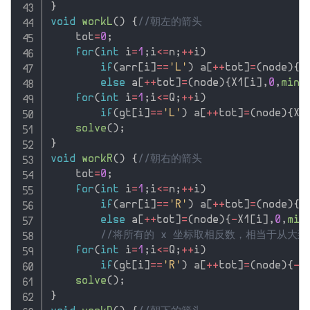
}
void
workL
(
)
{
//朝左的箭头
    tot
=
0
;
for
(
int
 i
=
1
;
i
<=
n
;
++
i
)
if
(
arr
[
i
]
==
'L'
)
 a
[
++
tot
]
=
(
node
)
{
X
else
 a
[
++
tot
]
=
(
node
)
{
X1
[
i
]
,
0
,
min
(
for
(
int
 i
=
1
;
i
<=
Q
;
++
i
)
if
(
gt
[
i
]
==
'L'
)
 a
[
++
tot
]
=
(
node
)
{
X0
solve
(
)
;
}
void
workR
(
)
{
//朝右的箭头
    tot
=
0
;
for
(
int
 i
=
1
;
i
<=
n
;
++
i
)
if
(
arr
[
i
]
==
'R'
)
 a
[
++
tot
]
=
(
node
)
{
-
else
 a
[
++
tot
]
=
(
node
)
{
-
X1
[
i
]
,
0
,
min
//将所有的 x 坐标取相反数，相当于从大
for
(
int
 i
=
1
;
i
<=
Q
;
++
i
)
if
(
gt
[
i
]
==
'R'
)
 a
[
++
tot
]
=
(
node
)
{
-
X
solve
(
)
;
}