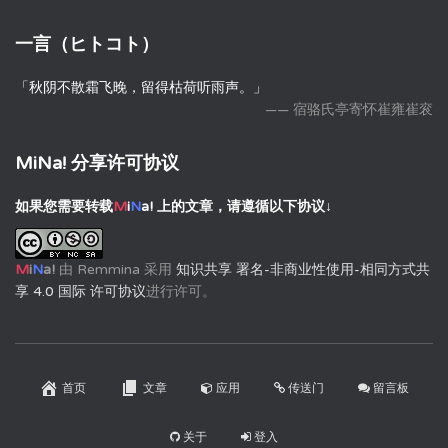
一言（ヒトコト）
「秋阴不散霜飞晚，留得枯荷听雨声。」
—— 宿骆氏亭寄怀崔雍崔衮
MiNa! 分享许可协议
如果您需要转载
M
i
N
a!
上的文章，请遵循以下协议↓
M
i
N
a!
由
Remmina
采用
知识共享 署名-非商业性使用-相同方式共
享 4.0 国际 许可协议
进行许可。
首页
文章
应用
传送门
留言板
关于
登入