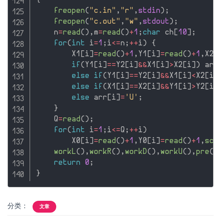
{
freopen
(
"c.in"
,
"r"
,
stdin
)
;
freopen
(
"c.out"
,
"w"
,
stdout
)
;
    n
=
read
(
)
,
m
=
read
(
)
+
1
;
char
 ch
[
10
]
;
for
(
int
 i
=
1
;
i
<=
n
;
++
i
)
{
        X1
[
i
]
=
read
(
)
+
1
,
Y1
[
i
]
=
read
(
)
+
1
,
X2
[
if
(
Y1
[
i
]
==
Y2
[
i
]
&&
X1
[
i
]
>
X2
[
i
]
)
 arr
else
if
(
Y1
[
i
]
==
Y2
[
i
]
&&
X1
[
i
]
<
X2
[
i
]
else
if
(
X1
[
i
]
==
X2
[
i
]
&&
Y1
[
i
]
>
Y2
[
i
]
else
 arr
[
i
]
=
'U'
;
}
    Q
=
read
(
)
;
for
(
int
 i
=
1
;
i
<=
Q
;
++
i
)
        X0
[
i
]
=
read
(
)
+
1
,
Y0
[
i
]
=
read
(
)
+
1
,
sca
workL
(
)
,
workR
(
)
,
workD
(
)
,
workU
(
)
,
pre
(
)
return
0
;
}
分类：
文章