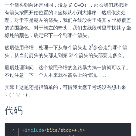
一个箭头朝向还是相同，没意义 QvQ），那么我们就把所
有箭头按照开始位置的
坐标从小到大排序，然后依次处
x
x
理，对于不是朝左的箭头，我们在线段树里将其 y 坐标覆盖
的范围染色。对于朝左的箭头，我们去线段树里寻找其 y 坐
标处的颜色，确定它下一个到哪个箭头。
j
2
然后使用倍增，处理一下从每个箭头走
步会走到哪个箭
2
j
j
2
头，从当前箭头的头部走到第
个箭头的头部要走多久。
2
j
最后处理询问，这个按照倍增的套路暴力搞一搞就可以了。
不过注意一下一个人本来就在箭头上的情况……
实际上这题还是很简单的，可惜我太蠢了考场没有想出来
╮(╯▽╰)╭
代码
#
include
<bits/stdc++.h>