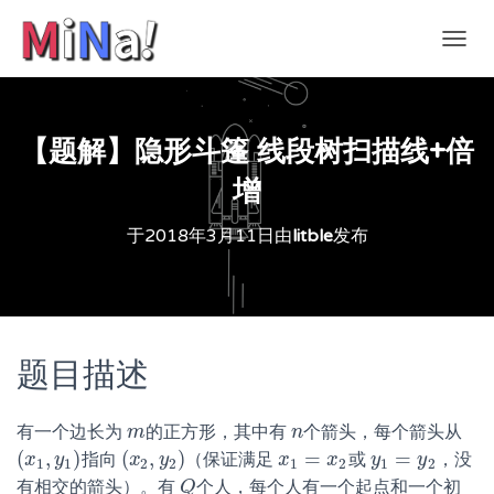
切
换
导
航
【题解】隐形斗篷 线段树扫描线+倍
增
于
2018年3月11日
由
litble
发布
题目描述
有一个边长为
的正方形，其中有
个箭头，每个箭头从
m
m
n
n
(
,
)
(
,
)
=
=
指向
（保证满足
或
，没
(
x
x
1
,
y
y
1
)
(
x
x
2
,
y
y
2
)
x
x
1
=
x
2
x
y
y
1
=
y
2
y
1
1
2
2
1
2
1
2
有相交的箭头）。有
个人，每个人有一个起点和一个初
Q
Q