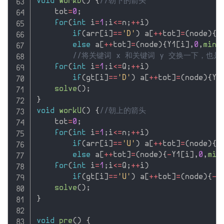
void
workD
(
)
{
//朝下的箭头
    tot
=
0
;
for
(
int
 i
=
1
;
i
<=
n
;
++
i
)
if
(
arr
[
i
]
==
'D'
)
 a
[
++
tot
]
=
(
node
)
{
Y
else
 a
[
++
tot
]
=
(
node
)
{
Y1
[
i
]
,
0
,
min
(
//将关键词 x 和关键词 y 交换一下，也
for
(
int
 i
=
1
;
i
<=
Q
;
++
i
)
if
(
gt
[
i
]
==
'D'
)
 a
[
++
tot
]
=
(
node
)
{
Y0
solve
(
)
;
}
void
workU
(
)
{
//朝上的箭头
    tot
=
0
;
for
(
int
 i
=
1
;
i
<=
n
;
++
i
)
if
(
arr
[
i
]
==
'U'
)
 a
[
++
tot
]
=
(
node
)
{
-
else
 a
[
++
tot
]
=
(
node
)
{
-
Y1
[
i
]
,
0
,
min
for
(
int
 i
=
1
;
i
<=
Q
;
++
i
)
if
(
gt
[
i
]
==
'U'
)
 a
[
++
tot
]
=
(
node
)
{
-
Y
solve
(
)
;
}
void
pre
(
)
{