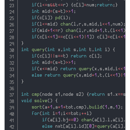
if
(
l
<=
s
&&
t
<=
r
)
{
c
[
i
]
=
num
;
return
;
}
int
 mid
=
(
s
+
t
)
>>
1
;
if
(
c
[
i
]
)
pd
(
i
)
;
if
(
l
<=
mid
)
chan
(
l
,
r
,
s
,
mid
,
i
<<
1
,
num
)
;
if
(
mid
+
1
<=
r
)
chan
(
l
,
r
,
mid
+
1
,
t
,
(
i
<<
1
)
|
if
(
c
[
i
<<
1
]
==
c
[
(
i
<<
1
)
|
1
]
)
 c
[
i
]
=
c
[
i
<<
1
]
}
int
query
(
int
 x
,
int
 s
,
int
 t
,
int
 i
)
{
if
(
c
[
i
]
||
s
==
t
)
return
 c
[
i
]
;
int
 mid
=
(
s
+
t
)
>>
1
;
if
(
x
<=
mid
)
return
query
(
x
,
s
,
mid
,
i
<<
1
)
else
return
query
(
x
,
mid
+
1
,
t
,
(
i
<<
1
)
|
1
)
}
int
cmp
(
node s1
,
node s2
)
{
return
 s1
.
x
==
s2
void
solve
(
)
{
sort
(
a
+
1
,
a
+
1
+
tot
,
cmp
)
,
build
(
1
,
m
,
1
)
;
for
(
int
 i
=
1
;
i
<=
tot
;
++
i
)
if
(
a
[
i
]
.
bj
==
0
)
chan
(
a
[
i
]
.
l
,
a
[
i
]
.
r
else
 nxt
[
a
[
i
]
.
id
]
[
0
]
=
query
(
a
[
i
]
.
y