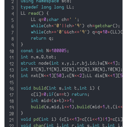
using
namespace
 std
;
typedef
long
long
 LL
;
LL 
read
(
)
{
    LL q
=
0
;
char
 ch
=
' '
;
while
(
ch
<
'0'
||
ch
>
'9'
)
 ch
=
getchar
(
)
;
while
(
ch
>=
'0'
&&
ch
<=
'9'
)
 q
=
q
*
10
+
(
LL
)
(
c
return
 q
;
}
const
int
 N
=
100005
;
int
 n
,
m
,
Q
,
tot
;
struct
 node
{
int
 x
,
y
,
l
,
r
,
bj
,
id
;
}
a
[
N
<<
1
]
;
int
 X1
[
N
]
,
Y1
[
N
]
,
X2
[
N
]
,
Y2
[
N
]
,
X0
[
N
]
,
Y0
[
N
]
;
c
int
 nxt
[
N
<<
1
]
[
50
]
,
c
[
N
<<
2
]
;
LL dis
[
N
<<
1
]
[
50
void
build
(
int
 s
,
int
 t
,
int
 i
)
{
    c
[
i
]
=
0
;
if
(
s
==
t
)
return
;
int
 mid
=
(
s
+
t
)
>>
1
;
build
(
s
,
mid
,
i
<<
1
)
,
build
(
mid
+
1
,
t
,
(
i
<<
1
}
void
pd
(
int
 i
)
{
c
[
i
<<
1
]
=
c
[
(
i
<<
1
)
|
1
]
=
c
[
i
]
,
void
chan
(
int
 l
,
int
 r
,
int
 s
,
int
 t
,
int
 i
,
i