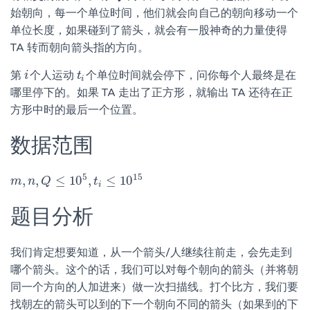
始朝向，每一个单位时间，他们就会向自己的朝向移动一个
单位长度，如果碰到了箭头，就会有一股神奇的力量使得
TA 转而朝向箭头指的方向。
第
个人运动
个单位时间就会停下，问你每个人最终是在
i
i
t
t
i
i
哪里停下的。如果 TA 走出了正方形，就输出 TA 还待在正
方形中时的最后一个位置。
数据范围
5
15
,
,
≤
10
,
≤
10
m
m
,
n
n
,
Q
Q
≤
10
5
,
t
i
≤
10
t
15
i
题目分析
我们肯定想要知道，从一个箭头/人继续往前走，会先走到
哪个箭头。这个的话，我们可以对每个朝向的箭头（并将朝
同一个方向的人加进来）做一次扫描线。打个比方，我们要
找朝左的箭头可以到的下一个朝向不同的箭头（如果到的下