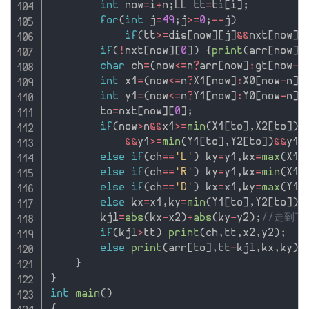
int
 now
=
i
+
n
;
LL tt
=
ti
[
i
]
;
for
(
int
 j
=
49
;
j
>=
0
;
--
j
)
if
(
tt
>=
dis
[
now
]
[
j
]
&&
nxt
[
now
]
[
if
(
!
nxt
[
now
]
[
0
]
)
{
print
(
arr
[
now
]
,
char
 ch
=
(
now
<=
n
?
arr
[
now
]
:
gt
[
now
-
n
int
 x1
=
(
now
<=
n
?
X1
[
now
]
:
X0
[
now
-
n
]
)
int
 y1
=
(
now
<=
n
?
Y1
[
now
]
:
Y0
[
now
-
n
]
)
        to
=
nxt
[
now
]
[
0
]
;
if
(
now
>
n
&&
x1
>=
min
(
X1
[
to
]
,
X2
[
to
]
)
&
&&
y1
>=
min
(
Y1
[
to
]
,
Y2
[
to
]
)
&&
y1
<
else
if
(
ch
==
'L'
)
 ky
=
y1
,
kx
=
max
(
X1
[
else
if
(
ch
==
'R'
)
 ky
=
y1
,
kx
=
min
(
X1
[
else
if
(
ch
==
'D'
)
 kx
=
x1
,
ky
=
max
(
Y1
[
else
 kx
=
x1
,
ky
=
min
(
Y1
[
to
]
,
Y2
[
to
]
)
;
        kjl
=
abs
(
kx
-
x2
)
+
abs
(
ky
-
y2
)
;
//走到
if
(
kjl
>
tt
)
print
(
ch
,
tt
,
x2
,
y2
)
;
else
print
(
arr
[
to
]
,
tt
-
kjl
,
kx
,
ky
)
;
}
}
int
main
(
)