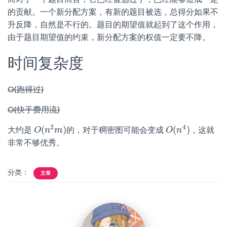
的贡献。一个新分配方案，有新的题目被选，总得分如果不
升反降，自然是不行的。题目的期望值就起到了这个作用，
由于题目期望值的约束，新分配方案的权值一定要不降。
时间复杂度
O(跑得过)
O(快于费用流)
2
4
(
)
(
)
大约是
的，对于稠密图可能会变成
，这就
O
O
(
n
n
2
m
m
)
O
O
(
n
n
4
)
非常不够优秀。
分类：
文章