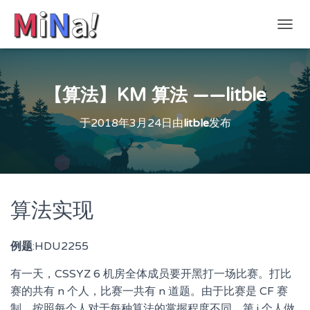
切
换
导
航
【算法】KM 算法 ——litble
于
2018年3月24日
由
litble
发布
算法实现
例题
:HDU2255
有一天，CSSYZ 6 机房全体成员要开黑打一场比赛。打比
赛的共有 n 个人，比赛一共有 n 道题。由于比赛是 CF 赛
制，按照每个人对于每种算法的掌握程度不同，第 i 个人做