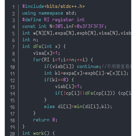
#
include
<bits/stdc++.h>
using
namespace
 std
;
#
define
 RI register int
const
int
 N
=
305
,
inf
=
0x3f3f3f3f
;
int
 w
[
N
]
[
N
]
,
expa
[
N
]
,
expb
[
N
]
,
visa
[
N
]
,
visb
[
int
 n
;
int
dfs
(
int
 x
)
{
    visa
[
x
]
=
1
;
for
(
RI i
=
1
;
i
<=
n
;
++
i
)
{
if
(
visb
[
i
]
)
continue
;
//不用重复看相
int
 kl
=
expa
[
x
]
+
expb
[
i
]
-
w
[
x
]
[
i
]
;
if
(
kl
==
0
)
{
            visb
[
i
]
=
1
;
if
(
!
cp
[
i
]
||
dfs
(
cp
[
i
]
)
)
{
cp
[
i
]
}
else
 dl
[
i
]
=
min
(
dl
[
i
]
,
kl
)
;
}
return
0
;
}
int
work
(
)
{