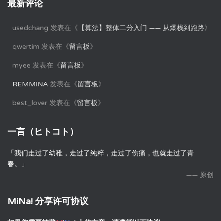
最新评论
usedchang
发表在《
【算法】整体二分入门 —— 从爆栈到跑路
》
qwertim
发表在《
留言板
》
myee
发表在《
留言板
》
REMMINA
发表在《
留言板
》
best_lover
发表在《
留言板
》
一言（ヒトコト）
「我们走过了幼稚，走过了纯粹，走过了伤痛，也就走过了青
春。」
—— 原创
MiNa! 分享许可协议