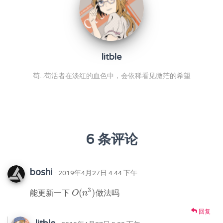
litble
苟...苟活者在淡红的血色中，会依稀看见微茫的希望
6 条评论
boshi
· 2019年4月27日 4:44 下午
3
(
)
能更新一下
做法吗
O
O
(
n
n
3
)
回复