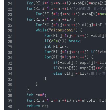
for
(
RI i
=
1
;
i
<=
n
;
++
i
)
 expb
[
i
]
=
expa
[
i
]
=
for
(
RI i
=
1
;
i
<=
n
;
++
i
)
//人的期望：他可以做
for
(
RI j
=
1
;
j
<=
n
;
++
j
)
 expa
[
i
]
=
max
(
for
(
RI i
=
1
;
i
<=
n
;
++
i
)
{
for
(
RI j
=
1
;
j
<=
n
;
++
j
)
 dl
[
j
]
=
inf
;
/
while
(
"niconiconi"
)
{
for
(
RI j
=
1
;
j
<=
n
;
++
j
)
 visa
[
j
]
=
if
(
dfs
(
i
)
)
break
;
int
 kl
=
inf
;
for
(
RI j
=
1
;
j
<=
n
;
++
j
)
if
(
!
visb
for
(
RI j
=
1
;
j
<=
n
;
++
j
)
{
if
(
visa
[
j
]
)
 expa
[
j
]
-
=
kl
;
/
if
(
visb
[
j
]
)
 expb
[
j
]
+
=
kl
;
/
else
 dl
[
j
]
-
=
kl
;
//由于人降
}
}
}
int
 re
=
0
;
for
(
RI i
=
1
;
i
<=
n
;
++
i
)
 re
+
=
w
[
cp
[
i
]
]
[
i
]
;
return
 re
;