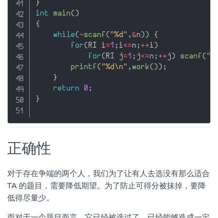
}
int
main
(
)
{
while
(
~
scanf
(
"%d"
,
&
n
)
)
{
for
(
RI i
=
1
;
i
<=
n
;
++
i
)
for
(
RI j
=
1
;
j
<=
n
;
++
j
)
scanf
(
"%
printf
(
"%d\n"
,
work
(
)
)
;
}
return
0
;
}
正确性
对于存在争端的两个人，我们为了让有人去选没有那么适合
TA 的题目，需要降低期望。为了防止可得分被抹掉，要降
低得尽量少。
而对于一个题目而言，它已经被选过了，已经能够造成一定