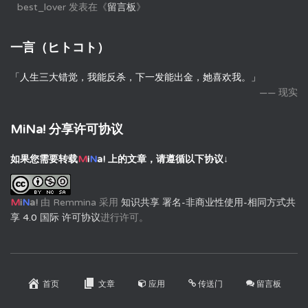
best_lover
发表在《
留言板
》
一言（ヒトコト）
「人生三大错觉，我能反杀，下一发能出金，她喜欢我。」
—— 现实
MiNa! 分享许可协议
如果您需要转载
M
i
N
a!
上的文章，请遵循以下协议↓
M
i
N
a!
由
Remmina
采用
知识共享 署名-非商业性使用-相同方式共
享 4.0 国际 许可协议
进行许可。
首页
文章
应用
传送门
留言板