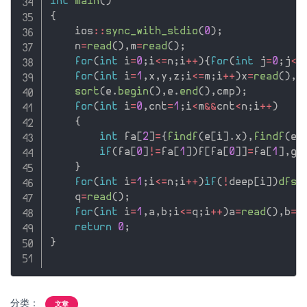
int
main
(
)
{
    ios
::
sync_with_stdio
(
0
)
;
    n
=
read
(
)
,
m
=
read
(
)
;
for
(
int
 i
=
0
;
i
<=
n
;
i
++
)
{
for
(
int
 j
=
0
;
j
<=
for
(
int
 i
=
1
,
x
,
y
,
z
;
i
<=
m
;
i
++
)
x
=
read
(
)
,
y
sort
(
e
.
begin
(
)
,
e
.
end
(
)
,
cmp
)
;
for
(
int
 i
=
0
,
cnt
=
1
;
i
<
m
&&
cnt
<
n
;
i
++
)
{
int
 fa
[
2
]
=
{
findf
(
e
[
i
]
.
x
)
,
findf
(
e
[
if
(
fa
[
0
]
!=
fa
[
1
]
)
f
[
fa
[
0
]
]
=
fa
[
1
]
,
g
[
}
for
(
int
 i
=
1
;
i
<=
n
;
i
++
)
if
(
!
deep
[
i
]
)
dfs
(
    q
=
read
(
)
;
for
(
int
 i
=
1
,
a
,
b
;
i
<=
q
;
i
++
)
a
=
read
(
)
,
b
=
r
return
0
;
}
分类：
文章