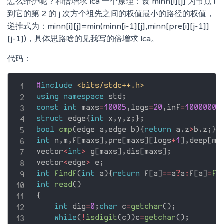
怎么维护呢？和倍增求 lca 一个原理：设 minn[i][j] 为节点 i
到它的第 2 的 j 次方个祖先之间的权值最小的路径的权值，
递推式为：minn[i][j]=min(minn[i-1][j],minn[pre[i][j-1]]
[j-1])，具体思路啥的见我写的倍增求 lca。
代码：
#
include
<bits/stdc++.h>
using
namespace
 std
;
const
int
 maxs
=
10005
,
logs
=
20
,
inf
=
10000000
struct
 edge
{
int
 x
,
y
,
z
;
}
;
bool
cmp
(
edge a
,
edge b
)
{
return
 a
.
z
>
b
.
z
;
}
int
 n
,
m
,
f
[
maxs
]
,
pre
[
maxs
]
[
logs
+
1
]
,
deep
[
ma
vector
<
int
>
 g
[
maxs
]
,
dis
[
maxs
]
;
vector
<
edge
>
 e
;
int
findf
(
int
 a
)
{
return
 f
[
a
]
==
a
?
a
:
f
[
a
]
=
fi
int
read
(
)
{
int
 dig
=
0
;
char
 c
=
getchar
(
)
;
while
(
!
isdigit
(
c
)
)
c
=
getchar
(
)
;