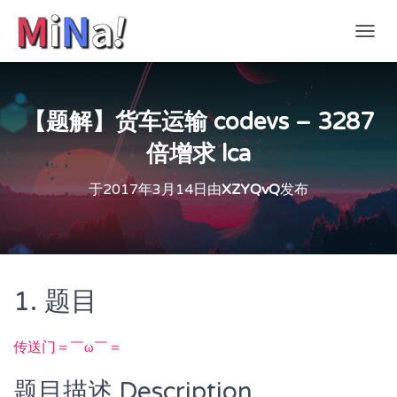
切
换
导
航
【题解】货车运输 codevs – 3287
倍增求 lca
于
2017年3月14日
由
XZYQvQ
发布
1. 题目
传送门＝￣ω￣＝
题目描述 Description