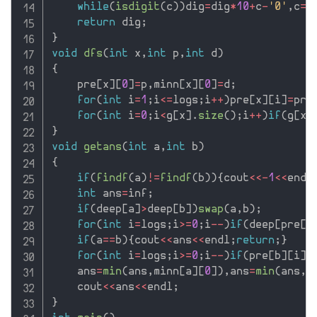
while
(
isdigit
(
c
)
)
dig
=
dig
*
10
+
c
-
'0'
,
c
=
g
return
 dig
;
}
void
dfs
(
int
 x
,
int
 p
,
int
 d
)
{
    pre
[
x
]
[
0
]
=
p
,
minn
[
x
]
[
0
]
=
d
;
for
(
int
 i
=
1
;
i
<=
logs
;
i
++
)
pre
[
x
]
[
i
]
=
pre
for
(
int
 i
=
0
;
i
<
g
[
x
]
.
size
(
)
;
i
++
)
if
(
g
[
x
]
}
void
getans
(
int
 a
,
int
 b
)
{
if
(
findf
(
a
)
!=
findf
(
b
)
)
{
cout
<<
-
1
<<
endl
int
 ans
=
inf
;
if
(
deep
[
a
]
>
deep
[
b
]
)
swap
(
a
,
b
)
;
for
(
int
 i
=
logs
;
i
>=
0
;
i
--
)
if
(
deep
[
pre
[
b
if
(
a
==
b
)
{
cout
<<
ans
<<
endl
;
return
;
}
for
(
int
 i
=
logs
;
i
>=
0
;
i
--
)
if
(
pre
[
b
]
[
i
]
!
    ans
=
min
(
ans
,
minn
[
a
]
[
0
]
)
,
ans
=
min
(
ans
,
m
    cout
<<
ans
<<
endl
;
}