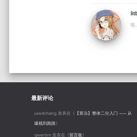
lit
苟
最新评论
usedchang
发表在《
【算法】整体二分入门 —— 从
爆栈到跑路
》
qwertim
发表在《
留言板
》