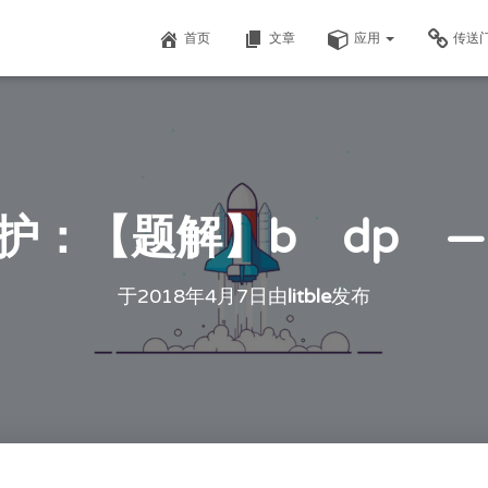
首页
文章
应用
传送
：【题解】b dp ——l
于
2018年4月7日
由
litble
发布