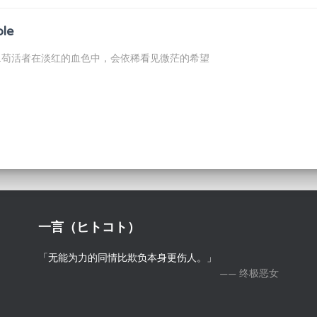
ble
...苟活者在淡红的血色中，会依稀看见微茫的希望
一言（ヒトコト）
「无能为力的同情比欺负本身更伤人。」
—— 终极恶女