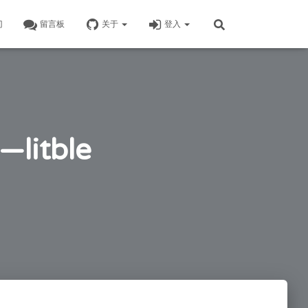
门
留言板
关于
登入
itble