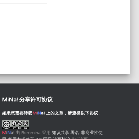
MiNa! 分享许可协议
如果您需要转载
M
i
N
a!
上的文章，请遵循以下协议↓
M
i
N
a!
由
Remmina
采用
知识共享 署名-非商业性使