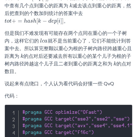
中查有几个点到重心的距离为
减去该点到重心的距离，然
k
k
后把查到的个数加到统计的答案中去
+
=
[
−
[
]
]
。
t
t
o
o
t
t
+
=
h
a
s
h
h
a
[
s
k
h
−
d
k
e
p
[
i
d
]
]
e
p
i
但是我们不难发现有可能存在两个点同在重心的一个子树
内，这样它们的
就不是当前重心了，它们不能统计到答
l
l
c
c
a
a
案中去。所以算完整颗以重心为根的子树内路径跨越重心且
距离为
的点对后还要减去所有以重心的某个儿子为根的子
k
k
树内路径跨越这个儿子且二者到重心的距离之和为
的点对
k
k
数目。
说起来有点绕口，个人认为看代码会好懂一些 QvQ
代码：
#
pragma
 GCC optimize("Ofast")
#
pragma
 GCC target("sse3","sse2","sse")
#
pragma
 GCC target("avx","sse4","sse4.1",
#
pragma
 GCC target("f16c")