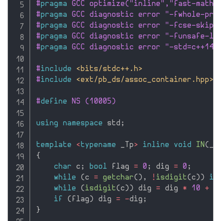
#
pragma
 GCC optimize("inline","fast-math"
#
pragma
 GCC diagnostic error "-fwhole-pro
#
pragma
 GCC diagnostic error "-fcse-skip-
#
pragma
 GCC diagnostic error "-funsafe-lo
#
pragma
 GCC diagnostic error "-std=c++14"
#
include
<bits/stdc++.h>
#
include
<ext/pb_ds/assoc_container.hpp>
#
define
 NS (10005)
using
namespace
 std
;
template
<
typename
 _Tp
>
inline
void
IN
(
_T
{
char
 c
;
bool
 flag 
=
0
;
 dig 
=
0
;
while
(
c 
=
getchar
(
)
,
!
isdigit
(
c
)
)
if
while
(
isdigit
(
c
)
)
 dig 
=
 dig 
*
10
+
 c
if
(
flag
)
 dig 
=
-
dig
;
}