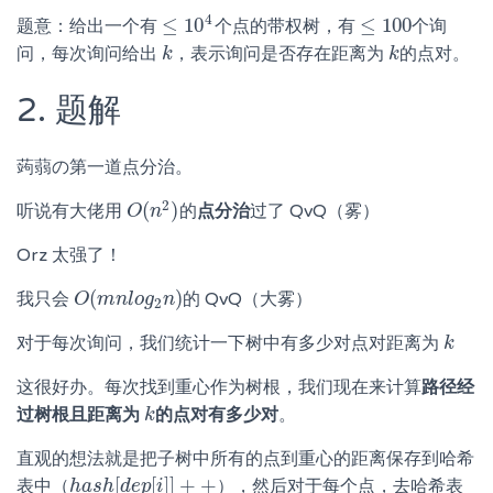
4
≤
10
≤
100
题意：给出一个有
个点的带权树，有
个询
≤
10
4
≤
100
问，每次询问给出
，表示询问是否存在距离为
的点对。
k
k
k
k
2. 题解
蒟蒻の第一道点分治。
2
(
)
听说有大佬用
的
点分治
过了 QvQ（雾）
O
O
(
n
n
2
)
Orz 太强了！
(
)
我只会
的 QvQ（大雾）
O
O
(
m
m
n
n
l
o
l
o
g
g
2
n
n
)
2
对于每次询问，我们统计一下树中有多少对点对距离为
k
k
这很好办。每次找到重心作为树根，我们现在来计算
路径经
过树根且距离为
的点对有多少对
。
k
k
直观的想法就是把子树中所有的点到重心的距离保存到哈希
[
[
]
]
+
+
表中（
），然后对于每个点，去哈希表
h
h
a
a
s
s
h
h
[
d
d
e
e
p
p
[
i
i
]
]
+
+