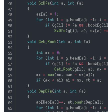
void
SzDfs
(
int
 a
,
int
 fa
)
{
        sz
[
a
]
=
1
;
for
(
int
 i 
=
 g
.
head
[
a
]
;
~
i
;
 i 
=
 g
if
(
g
[
i
]
!=
 fa 
&&
!
book
[
g
[
i
]
]
SzDfs
(
g
[
i
]
,
 a
)
,
 sz
[
a
]
+
=
 
}
void
Get_Root
(
int
 a
,
int
 fa
)
{
int
 mx 
=
0
;
for
(
int
 i 
=
 g
.
head
[
a
]
;
~
i
;
 i 
=
 g
if
(
g
[
i
]
!=
 fa 
&&
!
book
[
g
[
i
]
]
Get_Root
(
g
[
i
]
,
 a
)
,
 mx 
=
m
        mx 
=
max
(
mx
,
 sum 
-
 sz
[
a
]
)
;
if
(
mx 
<
 mi
)
 mi 
=
 mx
,
 rt 
=
 a
;
}
void
DepDfs
(
int
 a
,
int
 fa
)
{
        mp
[
Dep
[
a
]
]
++
,
 st
.
push
(
Dep
[
a
]
)
;
for
(
int
 i 
=
 g
.
head
[
a
]
;
~
i
;
 i 
=
 g