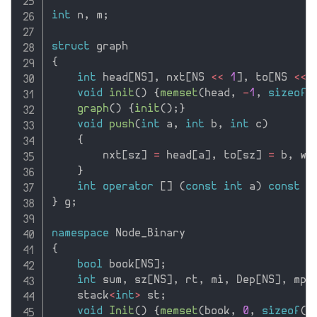
int
 n
,
 m
;
struct
{
int
 head
[
NS
]
,
 nxt
[
NS 
<<
1
]
,
 to
[
NS 
<<
void
init
(
)
{
memset
(
head
,
-
1
,
sizeof
(
graph
(
)
{
init
(
)
;
}
void
push
(
int
 a
,
int
 b
,
int
 c
)
{
        nxt
[
sz
]
=
 head
[
a
]
,
 to
[
sz
]
=
 b
,
 w
[
}
int
operator
[
]
(
const
int
 a
)
const
{
}
 g
;
namespace
{
bool
 book
[
NS
]
;
int
 sum
,
 sz
[
NS
]
,
 rt
,
 mi
,
 Dep
[
NS
]
,
 mp
[
    stack
<
int
>
 st
;
void
Init
(
)
{
memset
(
book
,
0
,
sizeof
(
b