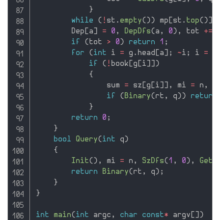
}
while
(
!
st
.
empty
(
)
)
 mp
[
st
.
top
(
)
]
        Dep
[
a
]
=
0
,
DepDfs
(
a
,
0
)
,
 tot 
+
=
if
(
tot 
>
0
)
return
1
;
for
(
int
 i 
=
 g
.
head
[
a
]
;
~
i
;
 i 
=
 g
if
(
!
book
[
g
[
i
]
]
)
{
                sum 
=
 sz
[
g
[
i
]
]
,
 mi 
=
 n
,
S
if
(
Binary
(
rt
,
 q
)
)
return
}
return
0
;
}
bool
Query
(
int
 q
)
{
Init
(
)
,
 mi 
=
 n
,
SzDfs
(
1
,
0
)
,
Get_
return
Binary
(
rt
,
 q
)
;
}
}
int
main
(
int
 argc
,
char
const
*
 argv
[
]
)