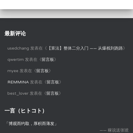
最新评论
usedchang
发表在《
【算法】整体二分入门 —— 从爆栈到跑路
》
qwertim
发表在《
留言板
》
myee
发表在《
留言板
》
REMMINA
发表在《
留言板
》
best_lover
发表在《
留言板
》
一言（ヒトコト）
「博观而约取，厚积而薄发」
—— 稼说送张琥