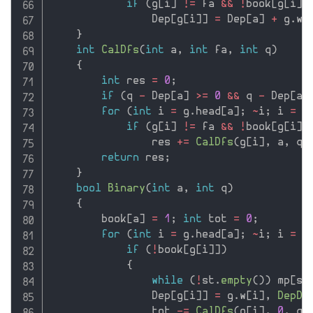
if
(
g
[
i
]
!=
 fa 
&&
!
book
[
g
[
i
]
]
                Dep
[
g
[
i
]
]
=
 Dep
[
a
]
+
 g
.
w
[
}
int
CalDfs
(
int
 a
,
int
 fa
,
int
 q
)
{
int
 res 
=
0
;
if
(
q 
-
 Dep
[
a
]
>=
0
&&
 q 
-
 Dep
[
a
]
for
(
int
 i 
=
 g
.
head
[
a
]
;
~
i
;
 i 
=
 g
if
(
g
[
i
]
!=
 fa 
&&
!
book
[
g
[
i
]
]
                res 
+
=
CalDfs
(
g
[
i
]
,
 a
,
 q
)
return
 res
;
}
bool
Binary
(
int
 a
,
int
 q
)
{
        book
[
a
]
=
1
;
int
 tot 
=
0
;
for
(
int
 i 
=
 g
.
head
[
a
]
;
~
i
;
 i 
=
 g
if
(
!
book
[
g
[
i
]
]
)
{
while
(
!
st
.
empty
(
)
)
 mp
[
st
                Dep
[
g
[
i
]
]
=
 g
.
w
[
i
]
,
DepDf
                tot 
-
=
CalDfs
(
g
[
i
]
,
0
,
 q
)