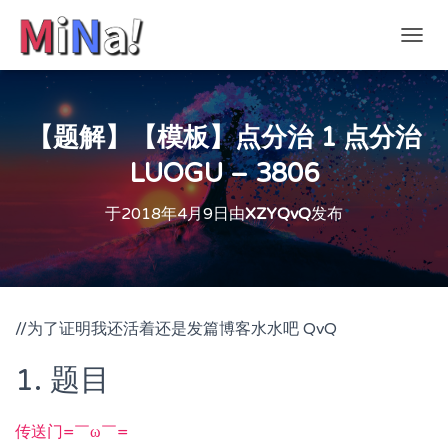
切
换
导
航
【题解】【模板】点分治 1 点分治
LUOGU – 3806
于
2018年4月9日
由
XZYQvQ
发布
//为了证明我还活着还是发篇博客水水吧 QvQ
1. 题目
传送门=￣ω￣=