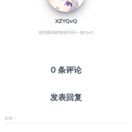
XZYQvQ
炒鸡辣鸡的制杖蒟蒻一枚QvQ
0 条评论
发表回复
名称
*