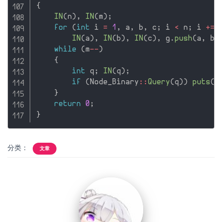
{
IN
(
n
)
,
IN
(
m
)
;
for
(
int
 i 
=
1
,
 a
,
 b
,
 c
;
 i 
<
 n
;
 i 
+
=
IN
(
a
)
,
IN
(
b
)
,
IN
(
c
)
,
 g
.
push
(
a
,
 b
,
while
(
m
--
)
{
int
 q
;
IN
(
q
)
;
if
(
Node_Binary
::
Query
(
q
)
)
puts
(
"
}
return
0
;
}
分类：
文章