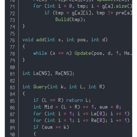
for
(
int
 i 
=
0
,
 tmp
;
 i 
<
 g
[
a
]
.
size
(
)
;
if
(
tmp 
=
 g
[
a
]
[
i
]
,
 tmp 
!=
 pre
[
a
]
[
Build
(
tmp
)
;
}
void
add
(
int
 x
,
int
 pos
,
int
 d
)
{
while
(
x 
<=
 n
)
Update
(
pos
,
 d
,
1
,
 Hs
,
 
}
int
 Le
[
NS
]
,
 Re
[
NS
]
;
int
Query
(
int
 k
,
int
 L
,
int
 R
)
{
if
(
L 
==
 R
)
return
 L
;
int
 Mid 
=
(
L 
+
 R
)
>>
1
,
 sum 
=
0
;
for
(
int
 i 
=
1
;
 i 
<=
 Le
[
0
]
;
 i 
+
=
1
)
 s
for
(
int
 i 
=
1
;
 i 
<=
 Re
[
0
]
;
 i 
+
=
1
)
 s
if
(
sum 
>=
 k
)
{