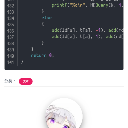
printf
(
"%d\n"
,
 H
[
Query
(
k
,
1
,
 
}
else
{
add
(
ld
[
a
]
,
 t
[
a
]
,
-
1
)
,
add
(
rd
[
add
(
ld
[
a
]
,
 t
[
a
]
,
1
)
,
add
(
rd
[
a
}
}
return
0
;
}
分类：
文章