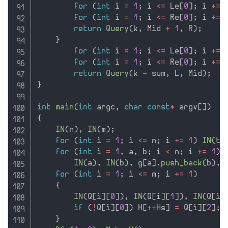
for
(
int
 i 
=
1
;
 i 
<=
 Le
[
0
]
;
 i 
+
=
for
(
int
 i 
=
1
;
 i 
<=
 Re
[
0
]
;
 i 
+
=
return
Query
(
k
,
 Mid 
+
1
,
 R
)
;
}
for
(
int
 i 
=
1
;
 i 
<=
 Le
[
0
]
;
 i 
+
=
for
(
int
 i 
=
1
;
 i 
<=
 Re
[
0
]
;
 i 
+
=
return
Query
(
k 
-
 sum
,
 L
,
 Mid
)
;
}
int
main
(
int
 argc
,
char
const
*
 argv
[
]
)
{
IN
(
n
)
,
IN
(
m
)
;
for
(
int
 i 
=
1
;
 i 
<=
 n
;
 i 
+
=
1
)
IN
(
t
[
for
(
int
 i 
=
1
,
 a
,
 b
;
 i 
<
 n
;
 i 
+
=
1
)
IN
(
a
)
,
IN
(
b
)
,
 g
[
a
]
.
push_back
(
b
)
,
 
for
(
int
 i 
=
1
;
 i 
<=
 m
;
 i 
+
=
1
)
{
IN
(
Q
[
i
]
[
0
]
)
,
IN
(
Q
[
i
]
[
1
]
)
,
IN
(
Q
[
i
]
if
(
!
Q
[
i
]
[
0
]
)
 H
[
++
Hs
]
=
 Q
[
i
]
[
2
]
;
}