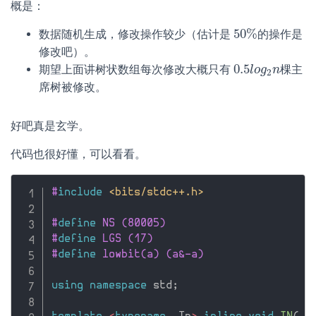
概是：
50
%
数据随机生成，修改操作较少（估计是
的操作是
50
%
修改吧）。
0.5
期望上面讲树状数组每次修改大概只有
棵主
0.5
l
l
o
o
g
g
2
n
n
2
席树被修改。
好吧真是玄学。
代码也很好懂，可以看看。
#
include
<bits/stdc++.h>
#
define
 NS (80005)
#
define
 LGS (17)
#
define
 lowbit(a) (a&-a)
using
namespace
 std
;