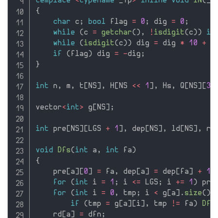
template
<
typename
 _Tp
>
inline
void
IN
(
_T
{
char
 c
;
bool
 flag 
=
0
;
 dig 
=
0
;
while
(
c 
=
getchar
(
)
,
!
isdigit
(
c
)
)
if
while
(
isdigit
(
c
)
)
 dig 
=
 dig 
*
10
+
 c
if
(
flag
)
 dig 
=
-
dig
;
}
int
 n
,
 m
,
 t
[
NS
]
,
 H
[
NS 
<<
1
]
,
 Hs
,
 Q
[
NS
]
[
3
]
vector
<
int
>
 g
[
NS
]
;
int
 pre
[
NS
]
[
LGS 
+
1
]
,
 dep
[
NS
]
,
 ld
[
NS
]
,
 rd
void
Dfs
(
int
 a
,
int
 fa
)
{
    pre
[
a
]
[
0
]
=
 fa
,
 dep
[
a
]
=
 dep
[
fa
]
+
1
,
for
(
int
 i 
=
1
;
 i 
<=
 LGS
;
 i 
+
=
1
)
 pre
for
(
int
 i 
=
0
,
 tmp
;
 i 
<
 g
[
a
]
.
size
(
)
;
if
(
tmp 
=
 g
[
a
]
[
i
]
,
 tmp 
!=
 fa
)
Dfs
    rd
[
a
]
=
 dfn
;