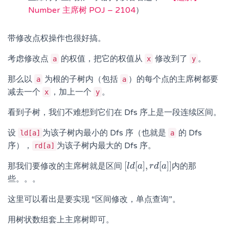
Number 主席树 POJ – 2104
）
带修改点权操作也很好搞。
考虑修改点
的权值，把它的权值从
修改到了
。
a
x
y
那么以
为根的子树内（包括
）的每个点的主席树都要
a
a
减去一个
，加上一个
。
x
y
看到子树，我们不难想到它们在 Dfs 序上是一段连续区间。
设
为该子树内最小的 Dfs 序（也就是
的 Dfs
ld[a]
a
序），
为该子树内最大的 Dfs 序。
rd[a]
[
[
]
,
[
]
]
那我们要修改的主席树就是区间
内的那
[
l
l
d
d
[
a
a
]
,
r
r
d
d
[
a
a
]
]
些。。。
这里可以看出是要实现 “区间修改，单点查询”。
用树状数组套上主席树即可。