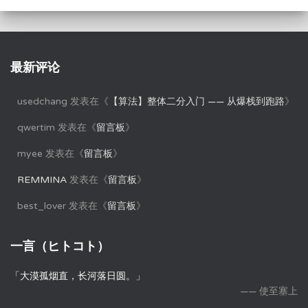
最新评论
usedchang
发表在《
【算法】整体二分入门 —— 从爆栈到跑路
》
qwertim
发表在《
留言板
》
myee
发表在《
留言板
》
REMMINA
发表在《
留言板
》
best_lover
发表在《
留言板
》
一言（ヒトコト）
「大漠孤烟直，长河落日圆。」
—— 使至塞上