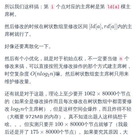
所以我们这样搞：第
个点对应的主席树是第
棵主
i
ld[a]
席树。
[
[
]
,
[
]
]
然后修改的时候在树状数组里修改区间
内的主
[
l
l
d
d
[
a
a
]
,
r
r
d
d
[
a
a
]
]
席树就行了。
好像还要离散化一下。
然后有个小优化，就是对于初始点权，不一定要当做
个
n
修改来搞，可以直接按照无修改操作的那个方式建主席树，
(
)
时空复杂度
嘛。然后树状数组套主席树只用来
O
O
(
n
n
l
l
o
o
g
g
2
n
n
)
2
维护修改量。
1062
×
80000
还有就是对于这题，理论上至少要开
个节点
1062
×
80000
的（如果全是修改操作而且每次修改在树状数组中都需要修
改
个主席树），但是这样空间会爆炸，而且炸得不轻
l
l
o
o
g
g
2
n
n
2
（大概要 972MB 的内存）。真不知道出题人这样搞想干
100
×
80000
啥。。。但实测只要开
个节点就够了（我最
100
×
80000
175
×
80000
后还是开了
个节点）。如果要究其原因，大
175
×
80000