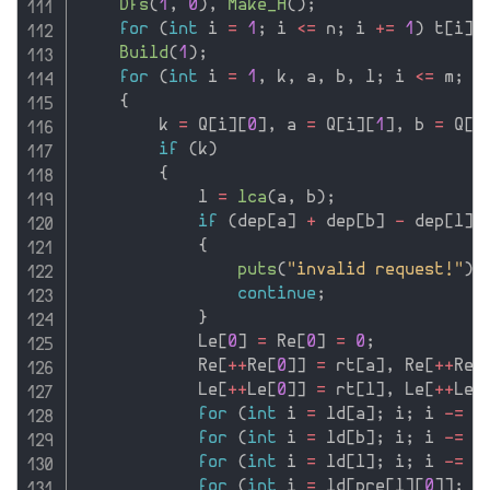
Dfs
(
1
,
0
)
,
Make_H
(
)
;
for
(
int
 i 
=
1
;
 i 
<=
 n
;
 i 
+
=
1
)
 t
[
i
]
Build
(
1
)
;
for
(
int
 i 
=
1
,
 k
,
 a
,
 b
,
 l
;
 i 
<=
 m
;
 i
{
        k 
=
 Q
[
i
]
[
0
]
,
 a 
=
 Q
[
i
]
[
1
]
,
 b 
=
 Q
[
i
if
(
k
)
{
            l 
=
lca
(
a
,
 b
)
;
if
(
dep
[
a
]
+
 dep
[
b
]
-
 dep
[
l
]
{
puts
(
"invalid request!"
)
;
continue
;
}
            Le
[
0
]
=
 Re
[
0
]
=
0
;
            Re
[
++
Re
[
0
]
]
=
 rt
[
a
]
,
 Re
[
++
Re
[
            Le
[
++
Le
[
0
]
]
=
 rt
[
l
]
,
 Le
[
++
Le
[
for
(
int
 i 
=
 ld
[
a
]
;
 i
;
 i 
-
=
l
for
(
int
 i 
=
 ld
[
b
]
;
 i
;
 i 
-
=
l
for
(
int
 i 
=
 ld
[
l
]
;
 i
;
 i 
-
=
l
for
(
int
 i 
=
 ld
[
pre
[
l
]
[
0
]
]
;
 i