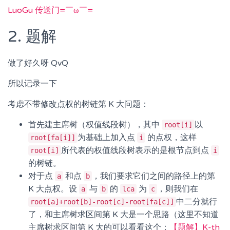
LuoGu 传送门=￣ω￣=
2. 题解
做了好久呀 QvQ
所以记录一下
考虑不带修改点权的树链第 K 大问题：
首先建主席树（权值线段树），其中
以
root[i]
为基础上加入点
的点权，这样
root[fa[i]]
i
所代表的权值线段树表示的是根节点到点
root[i]
i
的树链。
对于点
和点
，我们要求它们之间的路径上的第
a
b
K 大点权。设
与
的
为
，则我们在
a
b
lca
c
中二分就行
root[a]+root[b]-root[c]-root[fa[c]]
了，和主席树求区间第 K 大是一个思路（这里不知道
主席树求区间第 K 大的可以看看这个：
【题解】K-th