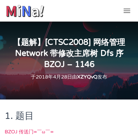
切
换
导
航
【题解】[CTSC2008] 网络管理
Network 带修改主席树 Dfs 序
BZOJ – 1146
于
2018年4月28日
由
XZYQvQ
发布
1. 题目
BZOJ 传送门=￣ω￣=