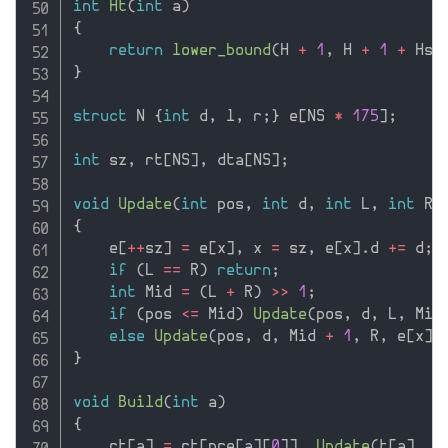
int
Ht
(
int
 a
)
{
return
lower_bound
(
H 
+
1
,
 H 
+
1
+
 Hs
,
}
struct
 N 
{
int
 d
,
 l
,
 r
;
}
 e
[
NS 
*
175
]
;
int
 sz
,
 rt
[
NS
]
,
 dta
[
NS
]
;
void
Update
(
int
 pos
,
int
 d
,
int
 L
,
int
 R
,
{
    e
[
++
sz
]
=
 e
[
x
]
,
 x 
=
 sz
,
 e
[
x
]
.
d 
+
=
 d
;
if
(
L 
==
 R
)
return
;
int
 Mid 
=
(
L 
+
 R
)
>>
1
;
if
(
pos 
<=
 Mid
)
Update
(
pos
,
 d
,
 L
,
 Mid
else
Update
(
pos
,
 d
,
 Mid 
+
1
,
 R
,
 e
[
x
]
.
}
void
Build
(
int
 a
)
{
    rt
[
a
]
=
 rt
[
pre
[
a
]
[
0
]
]
,
Update
(
t
[
a
]
,
1