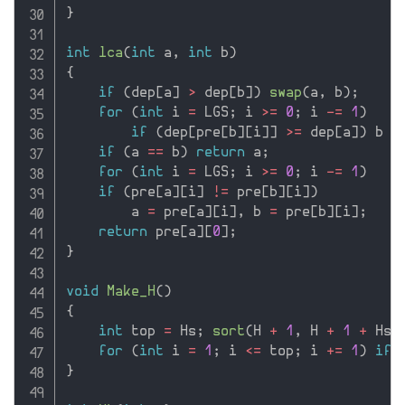
}
int
lca
(
int
 a
,
int
 b
)
{
if
(
dep
[
a
]
>
 dep
[
b
]
)
swap
(
a
,
 b
)
;
for
(
int
 i 
=
 LGS
;
 i 
>=
0
;
 i 
-
=
1
)
if
(
dep
[
pre
[
b
]
[
i
]
]
>=
 dep
[
a
]
)
 b 
=
if
(
a 
==
 b
)
return
 a
;
for
(
int
 i 
=
 LGS
;
 i 
>=
0
;
 i 
-
=
1
)
if
(
pre
[
a
]
[
i
]
!=
 pre
[
b
]
[
i
]
)
        a 
=
 pre
[
a
]
[
i
]
,
 b 
=
 pre
[
b
]
[
i
]
;
return
 pre
[
a
]
[
0
]
;
}
void
Make_H
(
)
{
int
 top 
=
 Hs
;
sort
(
H 
+
1
,
 H 
+
1
+
 Hs
)
for
(
int
 i 
=
1
;
 i 
<=
 top
;
 i 
+
=
1
)
if
}