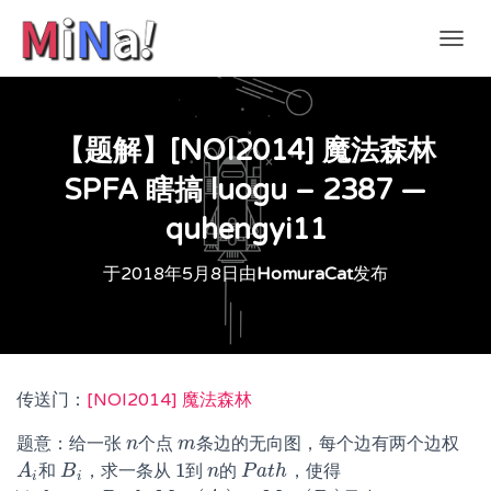
切
换
导
航
【题解】[NOI2014] 魔法森林
SPFA 瞎搞 luogu – 2387 —
quhengyi11
于
2018年5月8日
由
HomuraCat
发布
传送门：
[NOI2014] 魔法森林
题意：给一张
个点
条边的无向图，每个边有两个边权
n
n
m
m
1
和
，求一条从
到
的
，使得
A
A
i
B
B
i
1
n
n
P
P
a
a
t
t
h
h
i
i