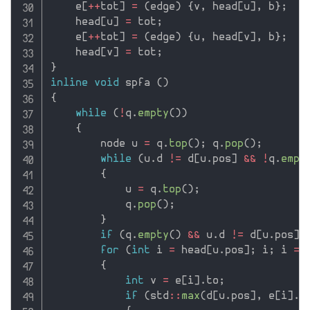
    e
[
++
tot
]
=
(
edge
)
{
v
,
 head
[
u
]
,
 b
}
;
    head
[
u
]
=
 tot
;
    e
[
++
tot
]
=
(
edge
)
{
u
,
 head
[
v
]
,
 b
}
;
    head
[
v
]
=
 tot
;
}
inline
void
 spfa 
(
)
{
while
(
!
q
.
empty
(
)
)
{
        node u 
=
 q
.
top
(
)
;
 q
.
pop
(
)
;
while
(
u
.
d 
!=
 d
[
u
.
pos
]
&&
!
q
.
empt
{
            u 
=
 q
.
top
(
)
;
            q
.
pop
(
)
;
}
if
(
q
.
empty
(
)
&&
 u
.
d 
!=
 d
[
u
.
pos
]
)
for
(
int
 i 
=
 head
[
u
.
pos
]
;
 i
;
 i 
=
 
{
int
 v 
=
 e
[
i
]
.
to
;
if
(
std
::
max
(
d
[
u
.
pos
]
,
 e
[
i
]
.
b