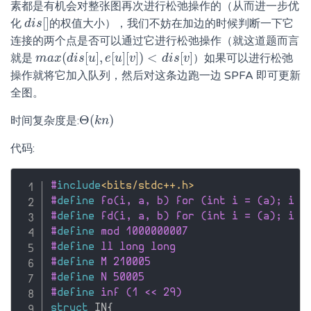
素都是有机会对整张图再次进行松弛操作的（从而进一步优
[
]
化
的权值大小），我们不妨在加边的时候判断一下它
d
d
i
i
s
s
[
]
连接的两个点是否可以通过它进行松弛操作（就这道题而言
(
[
]
,
[
]
[
]
)
<
[
]
就是
）如果可以进行松弛
m
m
a
a
x
x
(
d
d
i
s
i
[
s
u
]
u
,
e
[
u
e
]
[
u
v
]
)
v
<
d
i
s
[
v
d
]
i
s
v
操作就将它加入队列，然后对这条边跑一边 SPFA 即可更新
全图。
Θ
(
)
时间复杂度是:
Θ
(
k
k
n
n
)
代码:
#
include
<bits/stdc++.h>
#
define
 fo(i, a, b) for (int i = (a); i <
#
define
 fd(i, a, b) for (int i = (a); i >
#
define
 mod 1000000007
#
define
 ll long long
#
define
 M 210005
#
define
 N 50005
#
define
 inf (1 << 29)
struct
 IN
{