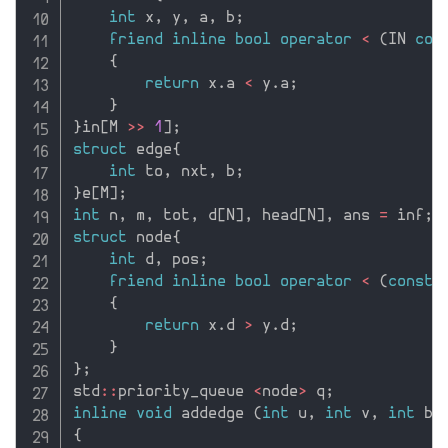
int
 x
,
 y
,
 a
,
 b
;
friend
inline
bool
operator
<
(
IN 
con
{
return
 x
.
a 
<
 y
.
a
;
}
}
in
[
M 
>>
1
]
;
struct
 edge
{
int
 to
,
 nxt
,
 b
;
}
e
[
M
]
;
int
 n
,
 m
,
 tot
,
 d
[
N
]
,
 head
[
N
]
,
 ans 
=
 inf
;
struct
 node
{
int
 d
,
 pos
;
friend
inline
bool
operator
<
(
const
 
{
return
 x
.
d 
>
 y
.
d
;
}
}
;
std
::
priority_queue 
<
node
>
 q
;
inline
void
 addedge 
(
int
 u
,
int
 v
,
int
 b
)
{