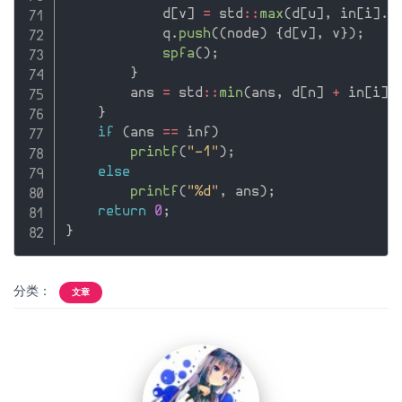
            d
[
v
]
=
 std
::
max
(
d
[
u
]
,
 in
[
i
]
.
b
            q
.
push
(
(
node
)
{
d
[
v
]
,
 v
}
)
;
spfa
(
)
;
}
        ans 
=
 std
::
min
(
ans
,
 d
[
n
]
+
 in
[
i
]
.
}
if
(
ans 
==
 inf
)
printf
(
"-1"
)
;
else
printf
(
"%d"
,
 ans
)
;
return
0
;
}
分类：
文章