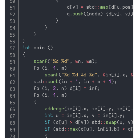
{
                d
[
v
]
=
 std
::
max
(
d
[
u
.
pos
]
,
                q
.
push
(
(
node
)
{
d
[
v
]
,
 v
}
)
;
}
}
}
}
int
 main 
(
)
{
scanf
(
"%d %d"
,
&
n
,
&
m
)
;
    fo 
(
i
,
1
,
 m
)
scanf
(
"%d %d %d %d"
,
&
in
[
i
]
.
x
,
&
i
    std
::
sort
(
in 
+
1
,
 in 
+
 m 
+
1
)
;
    fo 
(
i
,
2
,
 n
)
 d
[
i
]
=
 inf
;
    fo 
(
i
,
1
,
 m
)
{
addedge
(
in
[
i
]
.
x
,
 in
[
i
]
.
y
,
 in
[
i
]
.
b
int
 u 
=
 in
[
i
]
.
x
,
 v 
=
 in
[
i
]
.
y
;
if
(
d
[
u
]
>
 d
[
v
]
)
 std
::
swap
(
u
,
 v
)
;
if
(
std
::
max
(
d
[
u
]
,
 in
[
i
]
.
b
)
<
 d
[
v
{