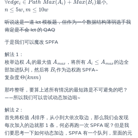
∀
∈
(
)
+
(
)
最小,
∀
e
e
d
d
g
g
e
e
i
∈
P
a
P
t
h
a
M
t
h
a
M
x
(
A
a
i
x
)
+
M
A
a
x
(
B
i
)
M
a
x
B
i
i
i
≤
5
,
≤
10
n
n
≤
5
w
,
m
w
≤
m
10
w
w
听说这是一道 lct 模板题，但作为一个数据结构薄弱选手我
肯定是不会 lct 的 QAQ
于是我们可以魔改 SPFA
解法 1：
≤
枚举边权
的最大值
，将所有
的边全
A
A
i
A
A
m
a
x
A
A
i
≤
A
m
A
a
x
i
m
a
x
i
m
a
x
部加进队列，然后将
作为边权跑 SPFA~
B
B
i
i
Θ
(
)
复杂度:
Θ
(
k
k
n
n
m
m
)
那咋整呀，要算上述所有情况的最短路是不可避免的吧？
——所以我们可以尝试动态加边啦~
解法 2：
首先将权值
排序，从小到大依次取边，那么我们会发现
A
A
每次加入的边就那 1 条，何必再跑一次 SPFA 呢？但是我
们要思考一下如何动态加边，SPFA 有一个队列，里面的元