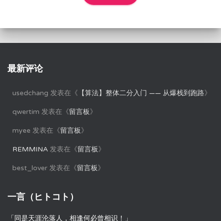
最新评论
usedchang
发表在《
【算法】整体二分入门 —— 从爆栈到跑路
》
qwertim
发表在《
留言板
》
myee
发表在《
留言板
》
REMMINA
发表在《
留言板
》
best_lover
发表在《
留言板
》
一言（ヒトコト）
「同是天涯沦落人，相逢何必曾相识！」