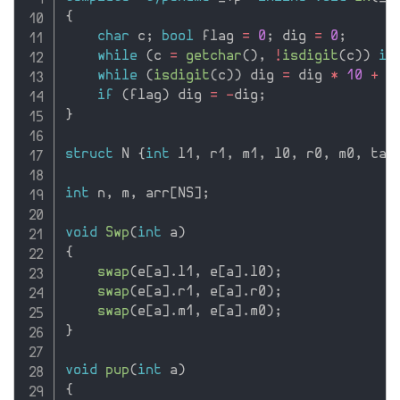
{
char
 c
;
bool
 flag 
=
0
;
 dig 
=
0
;
while
(
c 
=
getchar
(
)
,
!
isdigit
(
c
)
)
if
while
(
isdigit
(
c
)
)
 dig 
=
 dig 
*
10
+
 c
if
(
flag
)
 dig 
=
-
dig
;
}
struct
 N 
{
int
 l1
,
 r1
,
 m1
,
 l0
,
 r0
,
 m0
,
 tag
int
 n
,
 m
,
 arr
[
NS
]
;
void
Swp
(
int
 a
)
{
swap
(
e
[
a
]
.
l1
,
 e
[
a
]
.
l0
)
;
swap
(
e
[
a
]
.
r1
,
 e
[
a
]
.
r0
)
;
swap
(
e
[
a
]
.
m1
,
 e
[
a
]
.
m0
)
;
}
void
pup
(
int
 a
)
{