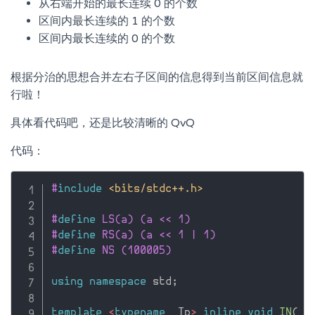
从右端开始的最长连续 0 的个数
区间内最长连续的 1 的个数
区间内最长连续的 0 的个数
根据分治的思想合并左右子区间的信息得到当前区间信息就
行啦！
具体看代码吧，还是比较清晰的 QvQ
代码：
#
include
<bits/stdc++.h>
#
define
 LS(a) (a << 1)
#
define
 RS(a) (a << 1 | 1)
#
define
 NS (100005)
using
namespace
 std
;
template
<
typename
 _Tp
>
inline
void
IN
(
_T