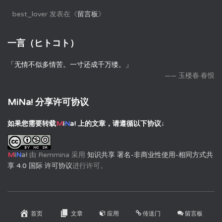
best_lover
发表在《
留言板
》
一言（ヒトコト）
「无情不似多情苦。一寸还成千万缕。」
—— 玉楼春·春恨
MiNa! 分享许可协议
如果您需要转载
M
i
N
a!
上的文章，请遵循以下协议↓
M
i
N
a!
由
Remmina
采用
知识共享 署名-非商业性使用-相同方式共
享 4.0 国际 许可协议
进行许可。
首页
文章
应用
传送门
留言板