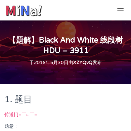
切
换
导
航
【题解】Black And White 线段树
HDU – 3911
于
2018年5月30日
由
XZYQvQ
发布
1. 题目
传送门=￣ω￣=
题意：