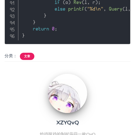
if
(
o
)
Rev
(
l
,
 r
)
;
else
printf
(
"%d\n"
,
Query
(
l
,
 
}
}
return
0
;
}
分类：
文章
XZYQvQ
炒鸡辣鸡的制杖蒟蒻一枚QvQ