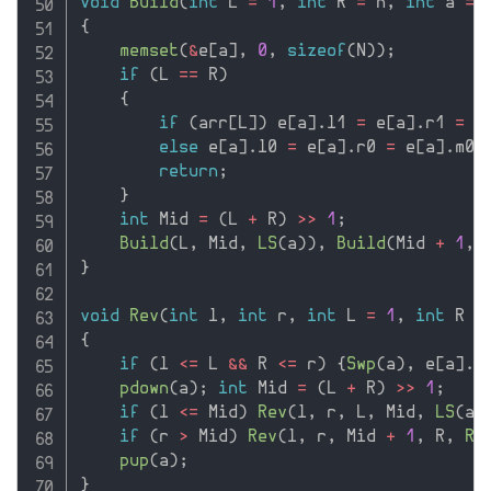
void
Build
(
int
 L 
=
1
,
int
 R 
=
 n
,
int
 a 
=
{
memset
(
&
e
[
a
]
,
0
,
sizeof
(
N
)
)
;
if
(
L 
==
 R
)
{
if
(
arr
[
L
]
)
 e
[
a
]
.
l1 
=
 e
[
a
]
.
r1 
=
 e
else
 e
[
a
]
.
l0 
=
 e
[
a
]
.
r0 
=
 e
[
a
]
.
m0 
return
;
}
int
 Mid 
=
(
L 
+
 R
)
>>
1
;
Build
(
L
,
 Mid
,
LS
(
a
)
)
,
Build
(
Mid 
+
1
,
 
}
void
Rev
(
int
 l
,
int
 r
,
int
 L 
=
1
,
int
 R 
=
{
if
(
l 
<=
 L 
&&
 R 
<=
 r
)
{
Swp
(
a
)
,
 e
[
a
]
.
t
pdown
(
a
)
;
int
 Mid 
=
(
L 
+
 R
)
>>
1
;
if
(
l 
<=
 Mid
)
Rev
(
l
,
 r
,
 L
,
 Mid
,
LS
(
a
)
if
(
r 
>
 Mid
)
Rev
(
l
,
 r
,
 Mid 
+
1
,
 R
,
RS
pup
(
a
)
;
}