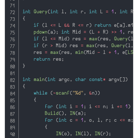
int
Query
(
int
 l
,
int
 r
,
int
 L 
=
1
,
int
 R 
{
if
(
l 
<=
 L 
&&
 R 
<=
 r
)
return
 e
[
a
]
.
m1
;
pdown
(
a
)
;
int
 Mid 
=
(
L 
+
 R
)
>>
1
,
 res
if
(
l 
<=
 Mid
)
 res 
=
max
(
res
,
Query
(
l
,
if
(
r 
>
 Mid
)
 res 
=
max
(
res
,
Query
(
l
,
 
    res 
=
max
(
res
,
min
(
Mid 
-
 l 
+
1
,
 e
[
LS
(
return
 res
;
}
int
main
(
int
 argc
,
char
const
*
 argv
[
]
)
{
while
(
~
scanf
(
"%d"
,
&
n
)
)
{
for
(
int
 i 
=
1
;
 i 
<=
 n
;
 i 
+
=
1
)
I
Build
(
)
,
IN
(
m
)
;
for
(
int
 c 
=
1
,
 o
,
 l
,
 r
;
 c 
<=
 m
;
 
{
IN
(
o
)
,
IN
(
l
)
,
IN
(
r
)
;