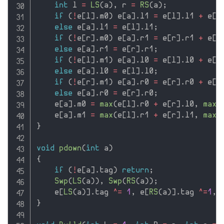
int
 l 
=
LS
(
a
)
,
 r 
=
RS
(
a
)
;
if
(
!
e
[
l
]
.
m0
)
 e
[
a
]
.
l1 
=
 e
[
l
]
.
l1 
+
 e
[
r
else
 e
[
a
]
.
l1 
=
 e
[
l
]
.
l1
;
if
(
!
e
[
r
]
.
m0
)
 e
[
a
]
.
r1 
=
 e
[
r
]
.
r1 
+
 e
[
l
else
 e
[
a
]
.
r1 
=
 e
[
r
]
.
r1
;
if
(
!
e
[
l
]
.
m1
)
 e
[
a
]
.
l0 
=
 e
[
l
]
.
l0 
+
 e
[
r
else
 e
[
a
]
.
l0 
=
 e
[
l
]
.
l0
;
if
(
!
e
[
r
]
.
m1
)
 e
[
a
]
.
r0 
=
 e
[
r
]
.
r0 
+
 e
[
l
else
 e
[
a
]
.
r0 
=
 e
[
r
]
.
r0
;
    e
[
a
]
.
m0 
=
max
(
e
[
l
]
.
r0 
+
 e
[
r
]
.
l0
,
max
(
    e
[
a
]
.
m1 
=
max
(
e
[
l
]
.
r1 
+
 e
[
r
]
.
l1
,
max
(
}
void
pdown
(
int
 a
)
{
if
(
!
e
[
a
]
.
tag
)
return
;
Swp
(
LS
(
a
)
)
,
Swp
(
RS
(
a
)
)
;
    e
[
LS
(
a
)
]
.
tag 
^
=
1
,
 e
[
RS
(
a
)
]
.
tag 
^
=
1
,
 
}