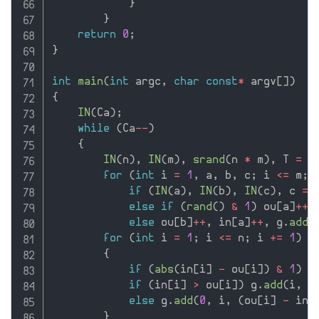
}
}
return
0
;
}
int
main
(
int
 argc
,
char
const
*
 argv
[
]
)
{
IN
(
Ca
)
;
while
(
Ca
--
)
{
IN
(
n
)
,
IN
(
m
)
,
srand
(
n 
*
 m
)
,
 T 
=
 n
for
(
int
 i 
=
1
,
 a
,
 b
,
 c
;
 i 
<=
 m
;
 
if
(
IN
(
a
)
,
IN
(
b
)
,
IN
(
c
)
,
 c 
==
else
if
(
rand
(
)
&
1
)
 ou
[
a
]
++
,
else
 ou
[
b
]
++
,
 in
[
a
]
++
,
 g
.
add
(
for
(
int
 i 
=
1
;
 i 
<=
 n
;
 i 
+
=
1
)
{
if
(
abs
(
in
[
i
]
-
 ou
[
i
]
)
&
1
)
{
if
(
in
[
i
]
>
 ou
[
i
]
)
 g
.
add
(
i
,
 T
else
 g
.
add
(
0
,
 i
,
(
ou
[
i
]
-
 in
[
}