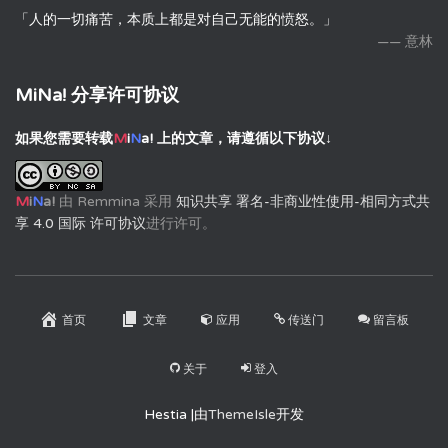
「人的一切痛苦，本质上都是对自己无能的愤怒。」
—— 意林
MiNa! 分享许可协议
如果您需要转载
M
i
N
a!
上的文章，请遵循以下协议↓
M
i
N
a!
由
Remmina
采用
知识共享 署名-非商业性使用-相同方式共
享 4.0 国际 许可协议
进行许可。
首页
文章
应用
传送门
留言板
关于
登入
Hestia |由
ThemeIsle
开发