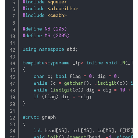
#
include
<queue>
#
include
<algorithm>
#
include
<cmath>
#
define
 NS (205)
#
define
 MS (3005)
using
namespace
 std
;
template
<
typename
 _Tp
>
inline
void
IN
(
_Tp
{
char
 c
;
bool
 flag 
=
0
;
 dig 
=
0
;
while
(
c 
=
getchar
(
)
,
!
isdigit
(
c
)
)
if
while
(
isdigit
(
c
)
)
 dig 
=
 dig 
*
10
+
 c
if
(
flag
)
 dig 
=
-
dig
;
}
struct
{
int
 head
[
NS
]
,
 nxt
[
MS
]
,
 to
[
MS
]
,
 f
[
MS
]
,
void
init
(
)
{
memset
(
head
,
-
1
,
sizeof
(