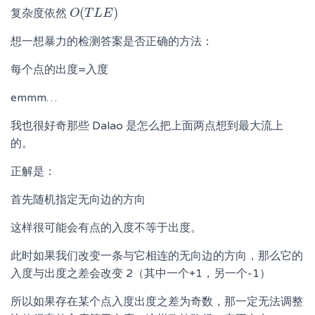
(
)
复杂度依然
O
O
(
T
T
L
L
E
)
E
想一想暴力的检测答案是否正确的方法：
每个点的出度=入度
emmm…
我也很好奇那些 Dalao 是怎么把上面两点想到最大流上
的。
正解是：
首先随机指定无向边的方向
这样很可能会有点的入度不等于出度。
此时如果我们改变一条与它相连的无向边的方向，那么它的
入度与出度之差会改变 2（其中一个+1，另一个-1）
所以如果存在某个点入度出度之差为奇数，那一定无法调整