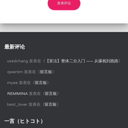
最新评论
usedchang
发表在《
【算法】整体二分入门 —— 从爆栈到跑路
》
qwertim
发表在《
留言板
》
myee
发表在《
留言板
》
REMMINA
发表在《
留言板
》
best_lover
发表在《
留言板
》
一言（ヒトコト）