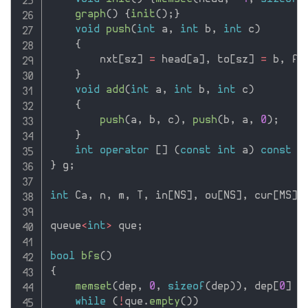
graph
(
)
{
init
(
)
;
}
void
push
(
int
 a
,
int
 b
,
int
 c
)
{
        nxt
[
sz
]
=
 head
[
a
]
,
 to
[
sz
]
=
 b
,
 f
[
}
void
add
(
int
 a
,
int
 b
,
int
 c
)
{
push
(
a
,
 b
,
 c
)
,
push
(
b
,
 a
,
0
)
;
}
int
operator
[
]
(
const
int
 a
)
const
{
}
 g
;
int
 Ca
,
 n
,
 m
,
 T
,
 in
[
NS
]
,
 ou
[
NS
]
,
 cur
[
MS
]
,
queue
<
int
>
 que
;
bool
bfs
(
)
{
memset
(
dep
,
0
,
sizeof
(
dep
)
)
,
 dep
[
0
]
=
while
(
!
que
.
empty
(
)
)