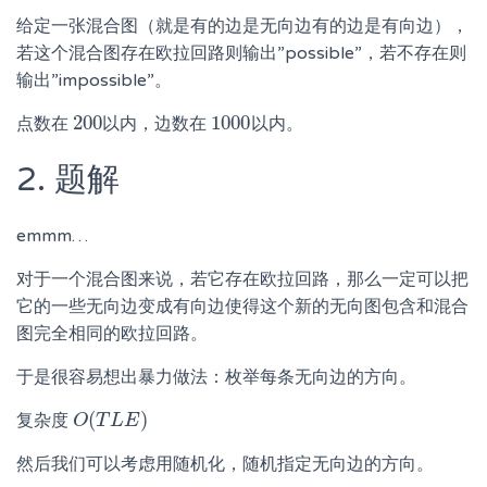
给定一张混合图（就是有的边是无向边有的边是有向边），
若这个混合图存在欧拉回路则输出”possible”，若不存在则
输出”impossible”。
200
1000
点数在
以内，边数在
以内。
200
1000
2. 题解
emmm…
对于一个混合图来说，若它存在欧拉回路，那么一定可以把
它的一些无向边变成有向边使得这个新的无向图包含和混合
图完全相同的欧拉回路。
于是很容易想出暴力做法：枚举每条无向边的方向。
(
)
复杂度
O
O
(
T
T
L
L
E
)
E
然后我们可以考虑用随机化，随机指定无向边的方向。