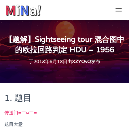
切
换
导
航
【题解】Sightseeing tour 混合图中
的欧拉回路判定 HDU – 1956
于
2018年6月18日
由
XZYQvQ
发布
1. 题目
传送门=￣ω￣=
题目大意：