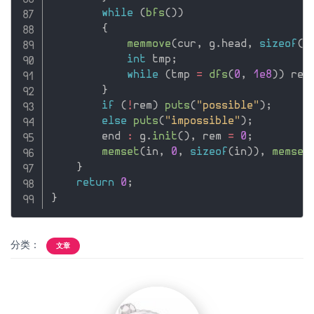
while
(
bfs
(
)
)
{
memmove
(
cur
,
 g
.
head
,
sizeof
(
c
int
 tmp
;
while
(
tmp 
=
dfs
(
0
,
1e8
)
)
 rem
}
if
(
!
rem
)
puts
(
"possible"
)
;
else
puts
(
"impossible"
)
;
        end 
:
 g
.
init
(
)
,
 rem 
=
0
;
memset
(
in
,
0
,
sizeof
(
in
)
)
,
memset
}
return
0
;
}
分类：
文章