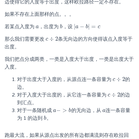
边使得它的入度等于出度，这样欧拉路径一定不存在。
如果不存在上面那样的点。。。
|
−
|
=
若某点入度为
，出度为
，设
a
a
b
b
|
a
a
−
b
|
b
=
c
c
÷
2
那么我们需要更改
条无向边的方向使得该点入度等于
c
c
÷
2
出度。
我们把点分成两类，一类是入度大于出度，一类是出度大于
入度。
÷
2
对于出度大于入度的，从源点连一条容量为
的
c
c
÷
2
边。
÷
2
对于入度大于出度的，从它连一条容量为
的边
c
c
÷
2
到汇点。
−
>
对于一条随机成
的无向边，从
连一条容量
a
a
−
>
b
b
a
a
为 1 的边到
。
b
b
跑最大流，如果从源点出发的所有边都满流则存在欧拉回