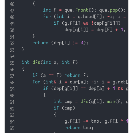
{
int
 F 
=
 que
.
front
(
)
;
 que
.
pop
(
)
;
for
(
int
 i 
=
 g
.
head
[
F
]
;
~
i
;
 i 
=
 g
if
(
g
.
f
[
i
]
&&
!
dep
[
g
[
i
]
]
)
                dep
[
g
[
i
]
]
=
 dep
[
F
]
+
1
,
 q
}
return
(
dep
[
T
]
!=
0
)
;
}
int
dfs
(
int
 a
,
int
 f
)
{
if
(
a 
==
 T
)
return
 f
;
for
(
int
&
 i 
=
 cur
[
a
]
;
~
i
;
 i 
=
 g
.
nxt
[
i
if
(
dep
[
g
[
i
]
]
==
 dep
[
a
]
+
1
&&
 g
.
{
int
 tmp 
=
dfs
(
g
[
i
]
,
min
(
f
,
 g
.
if
(
tmp
)
{
                g
.
f
[
i
]
-
=
 tmp
,
 g
.
f
[
i 
^
1
]
return
 tmp
;