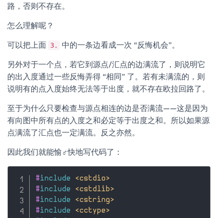
路，否则不存在。
怎么理解呢？
可以把上面
中的一条边看成一次 “反悔机会”。
3.
另外对于一个点，若它到源点/汇点的边满流了，则说明它
的出入度通过一些反悔弄得 “相同” 了。若有未满流的，则
说明有的点入度始终无法等于出度，就不存在欧拉回路了。
至于为什么只要检查与源点相连的边是否满流——这是因为
有向图中所有点的入度之和必定等于出度之和。所以如果源
点满流了汇点也一定满流。反之亦然。
因此我们就能愉
♂
快地写代码了：
#
include
<cstdio>
#
include
<cstdlib>
#
include
<cstring>
#
include
<cctype>