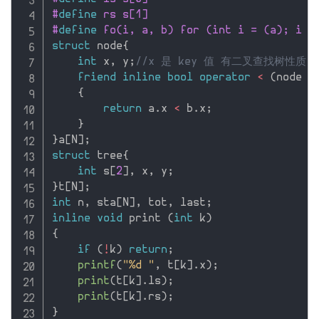
#
define
 rs s[1]
#
define
 fo(i, a, b) for (int i = (a); i <
struct
 node
{
int
 x
,
 y
;
//x 是 key 值 有二叉查找树性质
friend
inline
bool
operator
<
(
node a
{
return
 a
.
x 
<
 b
.
x
;
}
}
a
[
N
]
;
struct
 tree
{
int
 s
[
2
]
,
 x
,
 y
;
}
t
[
N
]
;
int
 n
,
 sta
[
N
]
,
 tot
,
 last
;
inline
void
 print 
(
int
 k
)
{
if
(
!
k
)
return
;
printf
(
"%d "
,
 t
[
k
]
.
x
)
;
print
(
t
[
k
]
.
ls
)
;
print
(
t
[
k
]
.
rs
)
;
}