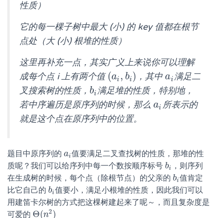
性质）
它的每一棵子树中最大 (小) 的 key 值都在根节
点处（大 (小) 根堆的性质）
这里再补充一点，其实广义上来说你可以理解
(
,
)
成每个点 i 上有两个值
，其中
满足二
(
a
i
,
b
i
)
a
i
a
b
a
i
i
i
叉搜索树的性质，
满足堆的性质，特别地，
b
i
b
i
若中序遍历是原序列的时候，那么
所表示的
a
i
a
i
就是这个点在原序列中的位置。
题目中原序列的
值要满足二叉查找树的性质，那堆的性
a
a
i
i
质呢？我们可以给序列中每一个数按顺序标号
，则序列
b
b
i
i
在生成树的时候，每个点（除根节点）的父亲的
值肯定
b
b
i
i
比它自己的
值要小，满足小根堆的性质，因此我们可以
b
b
i
i
用建笛卡尔树的方式把这棵树建起来了呢～，而且复杂度是
2
Θ
(
)
可爱的
Θ
(
n
n
2
)