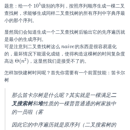
5
10
题意：给一个
级别的序列，按照序列顺序生成一棵二叉
10
5
查找树，求能够生成同样二叉查找树的所有序列中字典序最
小的那个序列。
显然我们会知道生成一个二叉查找树后输出它的先序遍历就
是最小的生成序列。
可是注意到二叉查找树这么
的东西是很容易退化
n
n
a
a
i
i
v
v
e
e
的，最坏情况下能退化成链，使得构造这棵树的时间复杂度
2
Θ
(
)
高达
，这显然我们是接受不了的。
Θ
(
n
n
2
)
怎样加快建树时间呢？首先你需要有一个前置技能：笛卡尔
树
那么笛卡尔树是什么呢？其实就是一棵满足
二
叉搜索树
和
堆
性质的一棵普普通通的树家族中
的一员啦（雾
因此它的中序遍历就是原序列（二叉搜索树的