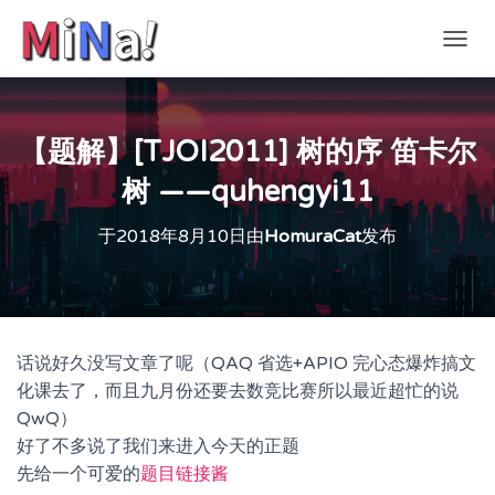
切
换
导
航
【题解】[TJOI2011] 树的序 笛卡尔
树 ——quhengyi11
于
2018年8月10日
由
HomuraCat
发布
话说好久没写文章了呢（QAQ 省选+APIO 完心态爆炸搞文
化课去了，而且九月份还要去数竞比赛所以最近超忙的说
QwQ）
好了不多说了我们来进入今天的正题
先给一个可爱的
题目链接酱