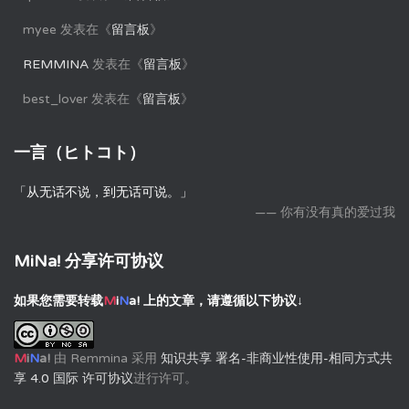
myee
发表在《
留言板
》
REMMINA
发表在《
留言板
》
best_lover
发表在《
留言板
》
一言（ヒトコト）
「从无话不说，到无话可说。」
—— 你有没有真的爱过我
MiNa! 分享许可协议
如果您需要转载
M
i
N
a!
上的文章，请遵循以下协议↓
M
i
N
a!
由
Remmina
采用
知识共享 署名-非商业性使用-相同方式共
享 4.0 国际 许可协议
进行许可。