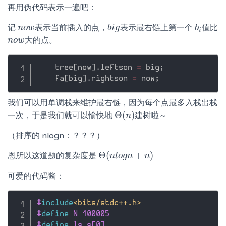
再用伪代码表示一遍吧：
记
表示当前插入的点，
表示最右链上第一个
值比
n
n
o
o
w
w
b
b
i
i
g
g
b
b
i
i
大的点。
n
n
o
o
w
w
    tree
[
now
]
.
leftson 
=
 big
;
    fa
[
big
]
.
rightson 
=
 now
;
我们可以用单调栈来维护最右链，因为每个点最多入栈出栈
Θ
(
)
一次，于是我们就可以愉快地
建树啦～
Θ
(
n
n
)
（排序的 nlogn：？？？）
Θ
(
+
)
恩所以这道题的复杂度是
Θ
(
n
n
l
o
l
o
g
g
n
n
+
n
)
n
可爱的代码酱：
#
include
<bits/stdc++.h>
#
define
 N 100005
#
define
 ls s[0]