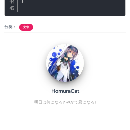
}
分类：
文章
HomuraCat
明日は何になる? やがて君になる!