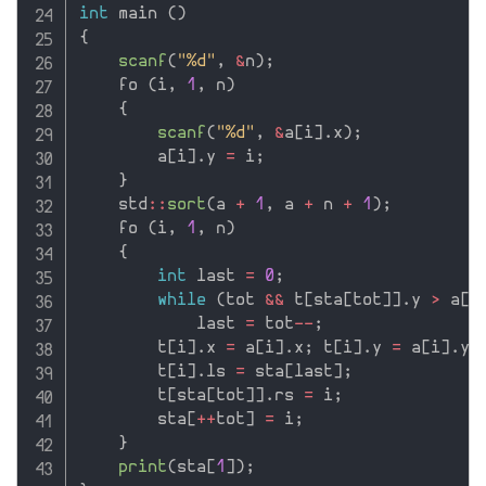
int
 main 
(
)
{
scanf
(
"%d"
,
&
n
)
;
    fo 
(
i
,
1
,
 n
)
{
scanf
(
"%d"
,
&
a
[
i
]
.
x
)
;
        a
[
i
]
.
y 
=
 i
;
}
    std
::
sort
(
a 
+
1
,
 a 
+
 n 
+
1
)
;
    fo 
(
i
,
1
,
 n
)
{
int
 last 
=
0
;
while
(
tot 
&&
 t
[
sta
[
tot
]
]
.
y 
>
 a
[
i
            last 
=
 tot
--
;
        t
[
i
]
.
x 
=
 a
[
i
]
.
x
;
 t
[
i
]
.
y 
=
 a
[
i
]
.
y
;
        t
[
i
]
.
ls 
=
 sta
[
last
]
;
        t
[
sta
[
tot
]
]
.
rs 
=
 i
;
        sta
[
++
tot
]
=
 i
;
}
print
(
sta
[
1
]
)
;