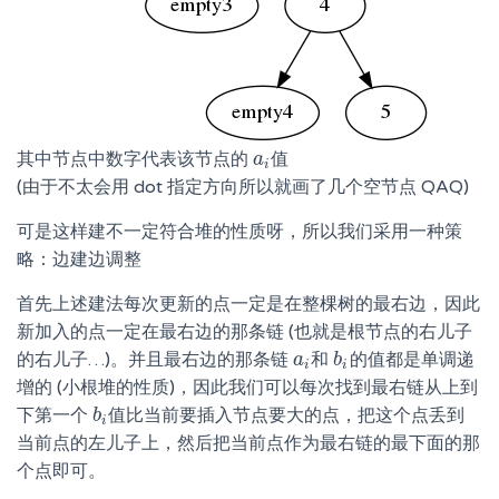
其中节点中数字代表该节点的
值
a
a
i
i
(由于不太会用 dot 指定方向所以就画了几个空节点 QAQ)
可是这样建不一定符合堆的性质呀，所以我们采用一种策
略：边建边调整
首先上述建法每次更新的点一定是在整棵树的最右边，因此
新加入的点一定在最右边的那条链 (也就是根节点的右儿子
的右儿子…)。并且最右边的那条链
和
的值都是单调递
a
a
i
b
b
i
i
i
增的 (小根堆的性质)，因此我们可以每次找到最右链从上到
下第一个
值比当前要插入节点要大的点，把这个点丢到
b
b
i
i
当前点的左儿子上，然后把当前点作为最右链的最下面的那
个点即可。