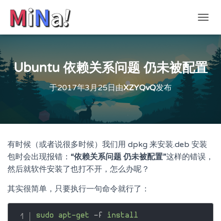
切
换
导
航
Ubuntu 依赖关系问题 仍未被配置
于
2017年3月25日
由
XZYQvQ
发布
有时候（或者说很多时候）我们用 dpkg 来安装.deb 安装
包时会出现报错：
“依赖关系问题 仍未被配置”
这样的错误，
然后就软件安装了也打不开，怎么办呢？
其实很简单，只要执行一句命令就行了：
sudo
apt-get
 -f 
install