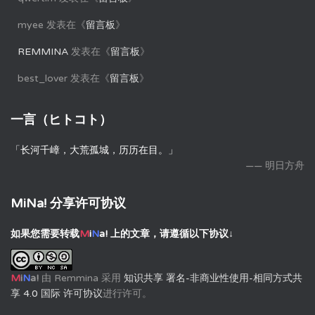
myee
发表在《
留言板
》
REMMINA
发表在《
留言板
》
best_lover
发表在《
留言板
》
一言（ヒトコト）
「长河千嶂，大荒孤城，历历在目。」
—— 明日方舟
MiNa! 分享许可协议
如果您需要转载
M
i
N
a!
上的文章，请遵循以下协议↓
M
i
N
a!
由
Remmina
采用
知识共享 署名-非商业性使用-相同方式共
享 4.0 国际 许可协议
进行许可。