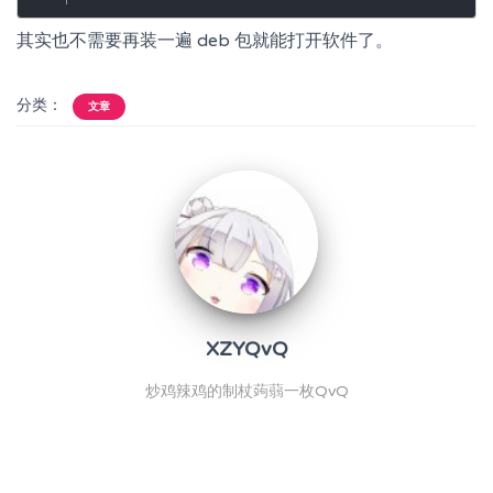
其实也不需要再装一遍 deb 包就能打开软件了。
分类：
文章
XZYQvQ
炒鸡辣鸡的制杖蒟蒻一枚QvQ