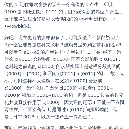
位的 1, 记住每次变换都要有一个高位的 1 产生，所以
0100 是不能变换到 0101 的，因为没有新的高位 1 产生，
这个变换过程恰好是可以借助我们的 lowbit 进行的，k
+=lowbit(k)。
好吧，现在更新的次序都有了，可能又会产生新的疑问了：
为什么它非要是这种关系啊？这就要追究到之前我们说 c8
可以看作 a1～a8 的左半边和+右半边和……的内容了，为
什么 c[0011] 会影响到 c[0100] 而不会影响到 c[0101]，
这就是之前说的 c[0100] 的求解实际上是这样分段的区间
c[0001]~c[0001] 和区间 c[0011]~c[0011] 的和，数字太
小，可能这样不太理解，在比如 c[0100] 会影响
c[1000]，为什么呢？因为 c[1000] 可以看作 0001～
0100 的和加上 0101~1000 的和，但是 0101 位置的数变
化并会直接作用于 c[1000]，因为它的尾部 1 不能一下在跳
两级在产生两次高位 1, 是通过 c[0110] 间接影响的，但
是，c[0100] 却可以跳一级产生一次高位 1。
可能上面说的你比较绕了，那么此时你只需注意：c 的构成