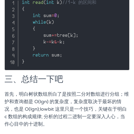
int
read
(
int
 k
)
//1~k 的区间和  
{
int
 sum
=
0
;
while
(
k
)
{
        sum
+
=
tree
[
k
]
;
        k
-
=
k
&
-
k
;
}
return
 sum
;
}
三、总结一下吧
首先，明白树状数组所白了是按照二分对数组进行分组；维
护和查询都是 O(lgn) 的复杂度，复杂度取决于最坏的情
况，也是 O(lgn);lowbit 这里只是一个技巧，关键在于明白
c 数组的构成规律; 分析的过程二进制一定要深入人心，当
作心目中的十进制。