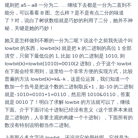
规则把 a5～a8 一分为二……继续下去都是一分为二直到不
能分，可以看看 B 图。怎么样？是不是有点二分的味道
了？对，说白了树状数组就是巧妙的利用了二分，她并不神
秘，关键是她的巧妙！
她又是怎样做到不断的一分为二呢？说这个之前我先说个叫
lowbit 的东西，lowbit(k) 就是把 k 的二进制的高位 1 全部
清空，只留下最低位的 1, 比如 10 的二进制是 1010, 则
lowbit(k)=lowbit(1010)=0010(2 进制)，介于这个 lowbit
在下面会经常用到，这里给一个非常方便的实现方式，比较
普遍的方法 lowbit(k)=k&-k，这是位运算，我们知道一个
数加一个负号是把这个数的二进制取反+1，如-10 的二进制
就是-1010=0101+1=0110，然后用 1010&0110，答案
就是 0010 了！明白了求解 lowbit 的方法就可以了，继续
下面。介于下面讨论十进制已经没有意义（这个世界本来就
是二进制的，人非要主观的构建一个十进制），下面所有的
数没有特别说明都当作二进制。
上面那么多文字说 lowbit，还没说它的用处呢，它就是为