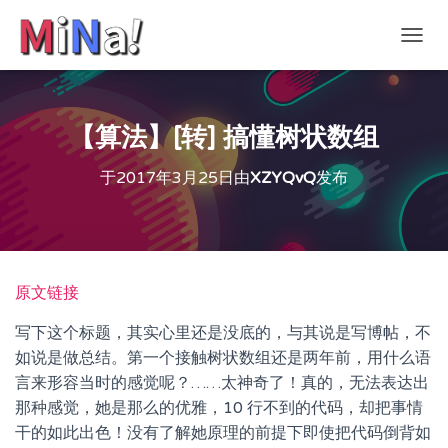
切
换
导
航
【算法】[转] 搞懂树状数组
于
2017年3月25日
由
XZYQvQ
发布
原文链接
写下这个标题，其实心里还是没底的，与其说是写博帖，不
如说是做总结。第一个接触树状数组还是两年前，用什么语
言来形容当时的感觉呢？……太神奇了！真的，无法表达出
那种感觉，她是那么的优雅，10 行不到的代码，却把事情
干的如此出色！没有了解她原理的前提下即使把代码倒背如