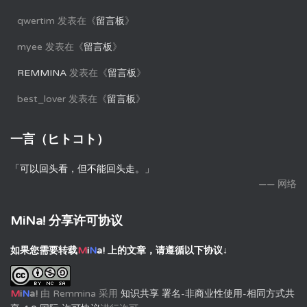
qwertim
发表在《
留言板
》
myee
发表在《
留言板
》
REMMINA
发表在《
留言板
》
best_lover
发表在《
留言板
》
一言（ヒトコト）
「可以回头看，但不能回头走。」
—— 网络
MiNa! 分享许可协议
如果您需要转载
M
i
N
a!
上的文章，请遵循以下协议↓
M
i
N
a!
由
Remmina
采用
知识共享 署名-非商业性使用-相同方式共