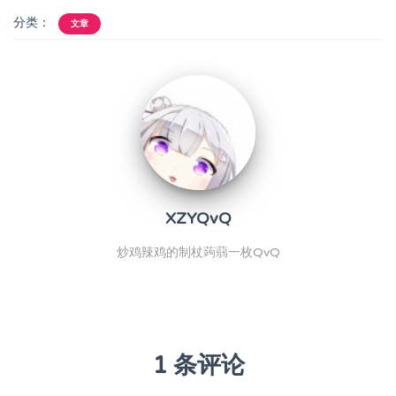
分类：
文章
XZYQvQ
炒鸡辣鸡的制杖蒟蒻一枚QvQ
1 条评论