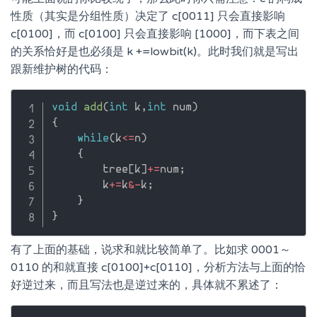
性质（其实是分组性质）决定了 c[0011] 只会直接影响
c[0100]，而 c[0100] 只会直接影响 [1000]，而下表之间
的关系恰好是也必须是 k +=lowbit(k)。此时我们就是写出
跟新维护树的代码：
void
add
(
int
 k
,
int
 num
)
{
while
(
k
<=
n
)
{
        tree
[
k
]
+
=
num
;
        k
+
=
k
&
-
k
;
}
}
有了上面的基础，说求和就比较简单了。比如求 0001～
0110 的和就直接 c[0100]+c[0110]，分析方法与上面的恰
好逆过来，而且写法也是逆过来的，具体就不累述了：