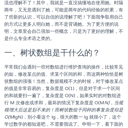
流也理解不了！其中，我就是一直没搞懂地在使用她。时隔
两年，又无意遇到了她，可能是两年的代码经验的积累，有
了些新的认识，可以自信的说理解了吧！下面我争取用自己
的方式让更多人明白她，而不是背诵她。为了更方便的说
明，文章里会自己强加一些概念，只是为了更好的理解，不
是什么专业术语之类的。
一、树状数组是干什么的？
平常我们会遇到一些对数组进行维护查询的操作，比较常见
的如，修改某点的值、求某个区间的和，而这两种恰恰是树
状数组的强项！当然，数据规模不大的时候，对于修改某点
的值是非常容易的，复杂度是 O(1)，但是对于求一个区间
的和就要扫一遍了，复杂度是 O(N)，如果实时的对数组进
行 M 次修改或求和，最坏的情况下复杂度是 O(M
N)，当规
模增大后这是划不来的！而树状数组干同样的事复杂度却是
O(M
lgN)，别小看这个 lg，很大的数一 lg 就很小了，这个
学过数学的都知道吧，不需要我说了。申明一下，看下面的