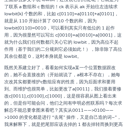
了联系 a 数组和 c 数组的！ck 表示从 ak 开始往左连续求
lowbit(k) 个数的和，比如 c[0110]=a[0110]+a[0101]，
就是从 110 开始计算了 0010 个数的和，因为
lowbit(0110)=0010，可以看到其实只有低位的 1 起作
用，因为很显然可以写出 c[0010]=a[0010]+a[0001]，这
就为什么我们任何数都只关心它的 lowbit，因为高位不起
作用（基于我们的二分规则它必须如此！），除非除了高位
其余位都是 0，这时本身就是 lowbit。
既然关系建立好了，看看如何实现a某一个位置数据跟改
的，她不会直接改的（开始就说了，a根本不存在），她每
次改其实都要维护c数组应有的性质，因为后面求和要用
到。而维护也很简单，比如更改了a[0011]，我们接着要修
改c[0011],c[0100],c[1000]，这是很容易从图上看出来
的，但是你可能会问，他们之间有申明必然联系吗？每次求
解总不能总要拿图来看吧？其实从0011——>0100——
>1000 的变化都是进行 “去尾” 操作，又是自己造的词–”，
我来解释下，就是把尾部应该去掉的 1 都去掉转而换到更高