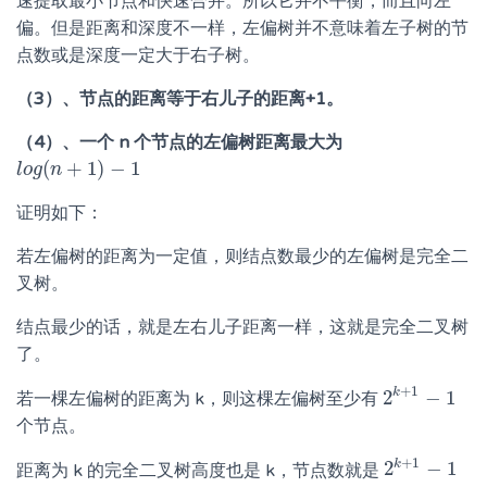
速提取最小节点和快速合并。所以它并不平衡，而且向左
偏。但是距离和深度不一样，左偏树并不意味着左子树的节
点数或是深度一定大于右子树。
（3）、节点的距离等于右儿子的距离+1。
（4）、一个 n 个节点的左偏树距离最大为
(
+
1
)
−
1
l
l
o
o
g
g
(
n
n
+
1
)
−
1
证明如下：
若左偏树的距离为一定值，则结点数最少的左偏树是完全二
叉树。
结点最少的话，就是左右儿子距离一样，这就是完全二叉树
了。
+
1
k
2
−
1
若一棵左偏树的距离为 k，则这棵左偏树至少有
2
k
+
1
−
1
个节点。
+
1
k
2
−
1
距离为 k 的完全二叉树高度也是 k，节点数就是
2
k
+
1
−
1