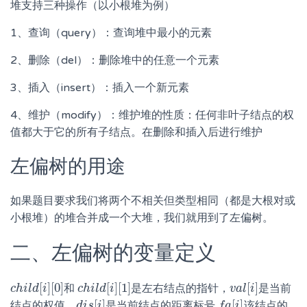
堆支持三种操作（以小根堆为例）
1、查询（query）：查询堆中最小的元素
2、删除（del）：删除堆中的任意一个元素
3、插入（insert）：插入一个新元素
4、维护（modify）：维护堆的性质：任何非叶子结点的权
值都大于它的所有子结点。在删除和插入后进行维护
左偏树的用途
如果题目要求我们将两个不相关但类型相同（都是大根对或
小根堆）的堆合并成一个大堆，我们就用到了左偏树。
二、左偏树的变量定义
[
]
[
0
]
[
]
[
1
]
[
]
和
是左右结点的指针，
是当前
c
c
h
h
i
i
l
d
l
d
[
i
]
i
[
0
]
c
c
h
h
i
i
l
d
l
d
[
i
]
i
[
1
]
v
v
a
a
l
l
[
i
i
]
[
]
[
]
结点的权值，
是当前结点的距离标号,
该结点的
d
d
i
i
s
s
[
i
]
i
f
f
a
a
[
i
]
i