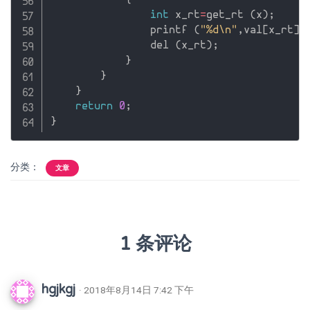
{
int
 x_rt
=
get_rt 
(
x
)
;
                printf 
(
"%d\n"
,
val
[
x_rt
]
)
                del 
(
x_rt
)
;
}
}
}
return
0
;
}
分类：
文章
1 条评论
hgjkgj
· 2018年8月14日 7:42 下午