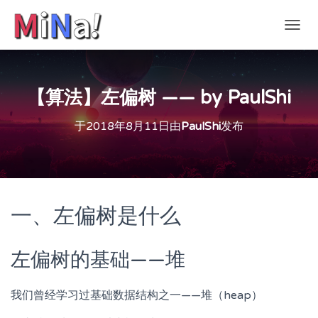
切
换
导
航
【算法】左偏树 —— by PaulShi
于
2018年8月11日
由
PaulShi
发布
一、左偏树是什么
左偏树的基础——堆
我们曾经学习过基础数据结构之一——堆（heap）