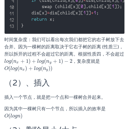
if
(
dis
[
child
[
x
]
[
0
]
]
<
dis
[
child
[
x
]
[
1
]
]
        swap 
(
child
[
x
]
[
0
]
,
child
[
x
]
[
1
]
)
;
    dis
[
x
]
=
dis
[
child
[
x
]
[
1
]
]
+
1
;
return
 x
;
}
时间复杂度：我们可以看出每次我们都把它的右子树放下去
合并。因为一棵树的距离取决于它右子树的距离 (性质三)，
所以拆开的过程不会超过它的距离。根据性质四，不会超过
(
+
1
)
+
(
+
1
)
−
2
，复杂度就是
l
l
o
o
g
g
(
n
n
x
+
1
)
+
l
o
g
(
n
l
y
o
+
g
1
n
)
−
2
x
y
(
(
)
+
(
)
)
O
O
(
l
l
o
o
g
g
(
n
n
x
)
+
l
o
g
l
(
o
n
g
y
)
)
n
x
y
（2）、插入
插入一个节点，就是把一个点和一棵树合并起来。
因为其中一棵树只有一个节点，所以插入的效率是
(
)
O
O
(
l
l
o
o
g
g
n
n
)