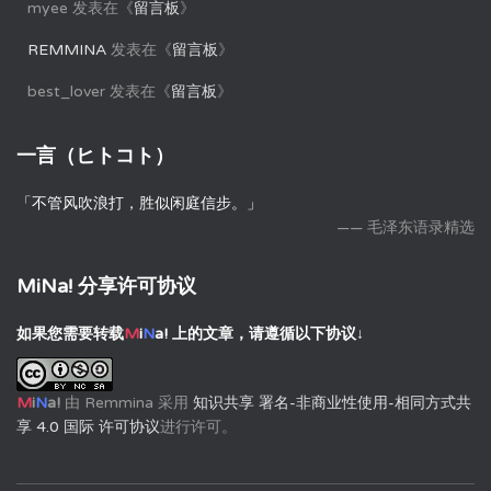
myee
发表在《
留言板
》
REMMINA
发表在《
留言板
》
best_lover
发表在《
留言板
》
一言（ヒトコト）
「不管风吹浪打，胜似闲庭信步。」
—— 毛泽东语录精选
MiNa! 分享许可协议
如果您需要转载
M
i
N
a!
上的文章，请遵循以下协议↓
M
i
N
a!
由
Remmina
采用
知识共享 署名-非商业性使用-相同方式共
享 4.0 国际 许可协议
进行许可。