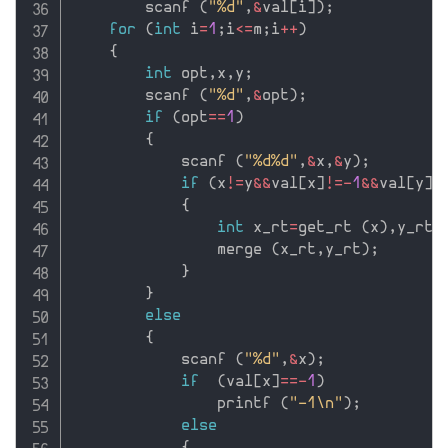
        scanf 
(
"%d"
,
&
val
[
i
]
)
;
for
(
int
 i
=
1
;
i
<=
m
;
i
++
)
{
int
 opt
,
x
,
y
;
        scanf 
(
"%d"
,
&
opt
)
;
if
(
opt
==
1
)
{
            scanf 
(
"%d%d"
,
&
x
,
&
y
)
;
if
(
x
!=
y
&&
val
[
x
]
!=
-
1
&&
val
[
y
]
!
{
int
 x_rt
=
get_rt 
(
x
)
,
y_rt
=
                merge 
(
x_rt
,
y_rt
)
;
}
}
else
{
            scanf 
(
"%d"
,
&
x
)
;
if
(
val
[
x
]
==
-
1
)
                printf 
(
"-1\n"
)
;
else