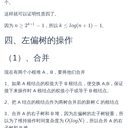
个。
这样就可以证明性质四了。
+
1
k
≥
2
−
1
≤
(
+
1
)
−
1
因为
，所以
。
n
n
≥
2
k
+
1
−
1
k
k
≤
l
o
g
l
o
(
n
g
+
1
n
)
−
1
四、左偏树的操作
（1）、合并
现在有两个小根堆 A，B，要将他们合并
1、如果 A 根结点的权值大于 B 根结点，便交换 A,B，保证
接下来操作时 A 根结点的权值小于或等于 B 根结点。
2、把 A 结点的根结点作为两树合并后的新树 C 的根结点
3、合并 A 的右子树和 B 堆，因为左偏树的左子树较重，所
(
)
以为了维持操作时间复杂度为
，所以合并 A 的右
O
O
(
l
l
o
o
g
g
N
N
)