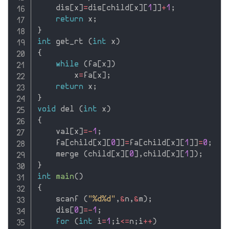
    dis
[
x
]
=
dis
[
child
[
x
]
[
1
]
]
+
1
;
return
 x
;
}
int
 get_rt 
(
int
 x
)
{
while
(
fa
[
x
]
)
        x
=
fa
[
x
]
;
return
 x
;
}
void
 del 
(
int
 x
)
{
    val
[
x
]
=
-
1
;
    fa
[
child
[
x
]
[
0
]
]
=
fa
[
child
[
x
]
[
1
]
]
=
0
;
    merge 
(
child
[
x
]
[
0
]
,
child
[
x
]
[
1
]
)
;
}
int
main
(
)
{
    scanf 
(
"%d%d"
,
&
n
,
&
m
)
;
    dis
[
0
]
=
-
1
;
for
(
int
 i
=
1
;
i
<=
n
;
i
++
)