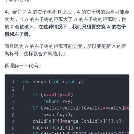
子树和 B 堆。
4、合并了 A 的右子树和 B 之后，A 的右子树的距离可能会
变大，当 A 的右子树的距离大于 A 的左子树的距离时，性
质 2 会被破坏。
在这种情况下，我们只须要交换 A 的右子
树和左子树。
而且因为 A 的右子树的距离可能会变，所以要更新 A 的距
离标号。这样就合并就结束了。
再理解一下代码：
int
 merge 
(
int
 x
,
int
 y
)
{
if
(
x
==
0
||
y
==
0
)
return
 x
+
y
;
if
(
val
[
x
]
>
val
[
y
]
||
(
val
[
x
]
==
val
[
y
]
&&
x
        swap 
(
x
,
y
)
;
    child
[
x
]
[
1
]
=
merge 
(
child
[
x
]
[
1
]
,
y
)
;
    fa
[
child
[
x
]
[
1
]
]
=
x
;