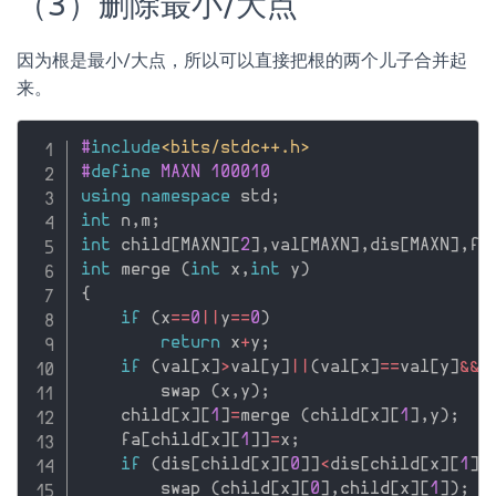
（3）删除最小/大点
因为根是最小/大点，所以可以直接把根的两个儿子合并起
来。
#
include
<bits/stdc++.h>
#
define
 MAXN 100010
using
namespace
 std
;
int
 n
,
m
;
int
 child
[
MAXN
]
[
2
]
,
val
[
MAXN
]
,
dis
[
MAXN
]
,
fa
int
 merge 
(
int
 x
,
int
 y
)
{
if
(
x
==
0
||
y
==
0
)
return
 x
+
y
;
if
(
val
[
x
]
>
val
[
y
]
||
(
val
[
x
]
==
val
[
y
]
&&
x
        swap 
(
x
,
y
)
;
    child
[
x
]
[
1
]
=
merge 
(
child
[
x
]
[
1
]
,
y
)
;
    fa
[
child
[
x
]
[
1
]
]
=
x
;
if
(
dis
[
child
[
x
]
[
0
]
]
<
dis
[
child
[
x
]
[
1
]
]
        swap 
(
child
[
x
]
[
0
]
,
child
[
x
]
[
1
]
)
;