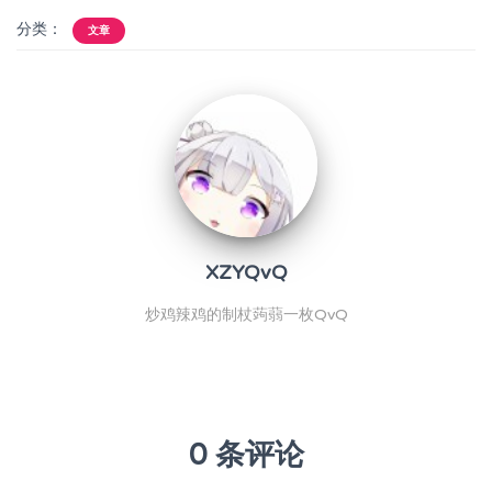
分类：
文章
XZYQvQ
炒鸡辣鸡的制杖蒟蒻一枚QvQ
0 条评论