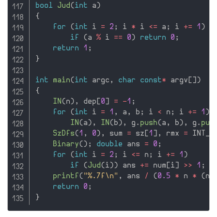
bool
Jud
(
int
 a
)
{
for
(
int
 i 
=
2
;
 i 
*
 i 
<=
 a
;
 i 
+
=
1
)
if
(
a 
%
 i 
==
0
)
return
0
;
return
1
;
}
int
main
(
int
 argc
,
char
const
*
 argv
[
]
)
{
IN
(
n
)
,
 dep
[
0
]
=
-
1
;
for
(
int
 i 
=
1
,
 a
,
 b
;
 i 
<
 n
;
 i 
+
=
1
)
IN
(
a
)
,
IN
(
b
)
,
 g
.
push
(
a
,
 b
)
,
 g
.
pus
SzDfs
(
1
,
0
)
,
 sum 
=
 sz
[
1
]
,
 rmx 
=
 INT_M
Binary
(
)
;
double
 ans 
=
0
;
for
(
int
 i 
=
2
;
 i 
<=
 n
;
 i 
+
=
1
)
if
(
Jud
(
i
)
)
 ans 
+
=
 num
[
i
]
>>
1
;
printf
(
"%.7f\n"
,
 ans 
/
(
0.5
*
 n 
*
(
n 
return
0
;
}