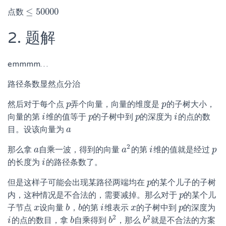
≤
50000
点数
≤
50000
2. 题解
emmmm…
路径条数显然点分治
然后对于每个点
弄个向量，向量的维度是
的子树大小，
p
p
p
p
向量的第
维的值等于
的子树中到
的深度为
的点的数
i
i
p
p
p
p
i
i
目。设该向量为
a
a
2
那么拿
自乘一波，得到的向量
的第
维的值就是经过
a
a
a
a
2
i
i
p
p
的长度为
的路径条数了。
i
i
但是这样子可能会出现某路径两端均在
的某个儿子的子树
p
p
内，这种情况是不合法的，需要减掉。那么对于
的某个儿
p
p
子节点
设向量
，
的第
维表示
的子树中到
的深度为
x
x
b
b
b
b
i
i
x
x
p
p
2
2
的点的数目，拿
自乘得到
，那么
就是不合法的方案
i
i
b
b
b
b
2
b
b
2