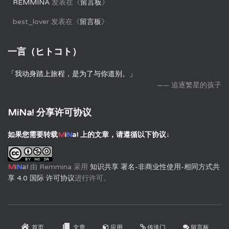
REMMINA
发表在《
留言板
》
best_lover
发表在《
留言板
》
一言（ヒトコト）
「我动身踏上旅程，是为了与你道别。」
—— 追逐繁星的孩子
MiNa! 分享许可协议
如果您需要转载
M
i
N
a!
上的文章，请遵循以下协议↓
M
i
N
a!
由
Remmina
采用
知识共享 署名-非商业性使用-相同方式共
享 4.0 国际 许可协议
进行许可。
首页
文章
应用
传送门
留言板