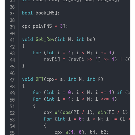
int
 root
,
 rmx
,
 sz
[
NS
]
,
 sum
,
 dep
[
NS
]
;
bool
 book
[
NS
]
;
cpx poly
[
NS 
*
3
]
;
void
Get_Rev
(
int
 N
,
int
 bs
)
{
for
(
int
 i 
=
1
;
 i 
<
 N
;
 i 
+
=
1
)
        rev
[
i
]
=
(
rev
[
i 
>>
1
]
>>
1
)
|
(
(
i
}
void
DFT
(
cpx
*
 a
,
int
 N
,
int
 f
)
{
for
(
int
 i 
=
0
;
 i 
<
 N
;
 i 
+
=
1
)
if
(
i 
for
(
int
 l 
=
1
;
 l 
<
 N
;
 l 
<<=
1
)
{
        cpx 
w1
(
cos
(
PI 
/
 l
)
,
sin
(
PI 
/
 l
)
*
for
(
int
 i 
=
0
;
 i 
<
 N
;
 i 
+
=
(
l 
<<
{
            cpx 
w
(
1
,
0
)
,
 t1
,
 t2
;