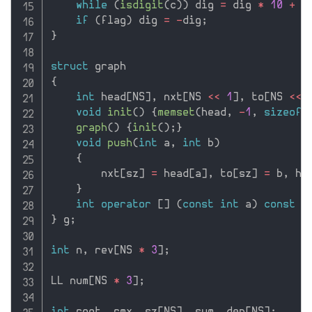
while
(
isdigit
(
c
)
)
 dig 
=
 dig 
*
10
+
 c
if
(
flag
)
 dig 
=
-
dig
;
}
struct
{
int
 head
[
NS
]
,
 nxt
[
NS 
<<
1
]
,
 to
[
NS 
<<
void
init
(
)
{
memset
(
head
,
-
1
,
sizeof
(
graph
(
)
{
init
(
)
;
}
void
push
(
int
 a
,
int
 b
)
{
        nxt
[
sz
]
=
 head
[
a
]
,
 to
[
sz
]
=
 b
,
 he
}
int
operator
[
]
(
const
int
 a
)
const
{
}
 g
;
int
 n
,
 rev
[
NS 
*
3
]
;
LL num
[
NS 
*
3
]
;