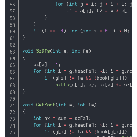
for
(
int
 j 
=
 i
;
 j 
<
 i 
+
 l
;
 j 
                t1 
=
 a
[
j
]
,
 t2 
=
 w 
*
 a
[
j 
+
}
}
if
(
f 
==
-
1
)
for
(
int
 i 
=
0
;
 i 
<
 N
;
 i
}
void
SzDfs
(
int
 a
,
int
 fa
)
{
    sz
[
a
]
=
1
;
for
(
int
 i 
=
 g
.
head
[
a
]
;
~
i
;
 i 
=
 g
.
nxt
if
(
g
[
i
]
!=
 fa 
&&
!
book
[
g
[
i
]
]
)
SzDfs
(
g
[
i
]
,
 a
)
,
 sz
[
a
]
+
=
 sz
[
g
}
void
GetRoot
(
int
 a
,
int
 fa
)
{
int
 mx 
=
 sum 
-
 sz
[
a
]
;
for
(
int
 i 
=
 g
.
head
[
a
]
;
~
i
;
 i 
=
 g
.
nxt
if
(
g
[
i
]
!=
 fa 
&&
!
book
[
g
[
i
]
]
)