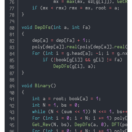
            mx 
=
max
(
mx
,
 sz
[
g
[
i
]
]
)
,
GetRo
if
(
mx 
<
 rmx
)
 rmx 
=
 mx
,
 root 
=
 a
;
}
void
DepDfs
(
int
 a
,
int
 fa
)
{
    dep
[
a
]
=
 dep
[
fa
]
+
1
;
;
    poly
[
dep
[
a
]
]
.
real
(
poly
[
dep
[
a
]
]
.
real
(
)
for
(
int
 i 
=
 g
.
head
[
a
]
;
~
i
;
 i 
=
 g
.
nxt
if
(
!
book
[
g
[
i
]
]
&&
 g
[
i
]
!=
 fa
)
DepDfs
(
g
[
i
]
,
 a
)
;
}
void
Binary
(
)
{
int
 a 
=
 root
;
 book
[
a
]
=
1
;
int
 N 
=
1
,
 bs 
=
0
;
while
(
N 
<
(
sum 
<<
1
)
)
 N 
<<=
1
,
 bs
++
;
for
(
int
 i 
=
0
;
 i 
<
 N
;
 i 
+
=
1
)
 poly
[
i
Get_Rev
(
N
,
 bs
)
,
DepDfs
(
a
,
0
)
,
DFT
(
pol
for
(
int
 i 
=
0
;
 i 
<
 N
;
 i 
+
=
1
)
 poly
[
i