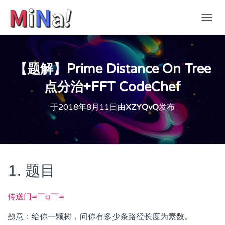
切
换
导
航
【题解】Prime Distance On Tree
点分治+FFT CodeChef
于
2018年8月11日
由
XZYQvQ
发布
1. 题目
传送门=￣ω￣=
题意：给你一颗树，问你有多少条路径长度为素数。