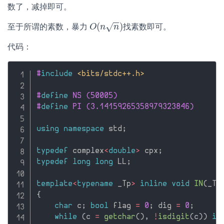
数了，减掉即可。
−
−
(
)
√
至于所谓的素数，暴力
找素数即可。
O
O
(
n
n
n
)
n
代码：
#
include
<bits/stdc++.h>
#
define
 NS (50005)
#
define
 PI (3.14159265358979323846)
using
namespace
 std
;
typedef
 complex
<
double
>
 cpx
;
typedef
long
long
 LL
;
template
<
typename
 _Tp
>
inline
void
IN
(
_Tp
{
char
 c
;
bool
 flag 
=
0
;
 dig 
=
0
;
while
(
c 
=
getchar
(
)
,
!
isdigit
(
c
)
)
if