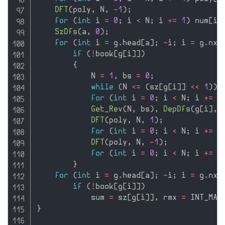
DFT
(
poly
,
 N
,
-
1
)
;
for
(
int
 i 
=
0
;
 i 
<
 N
;
 i 
+
=
1
)
 num
[
i
]
SzDfs
(
a
,
0
)
;
for
(
int
 i 
=
 g
.
head
[
a
]
;
~
i
;
 i 
=
 g
.
nxt
if
(
!
book
[
g
[
i
]
]
)
{
            N 
=
1
,
 bs 
=
0
;
while
(
N 
<=
(
sz
[
g
[
i
]
]
<<
1
)
)
 
for
(
int
 i 
=
0
;
 i 
<
 N
;
 i 
+
=
1
Get_Rev
(
N
,
 bs
)
,
DepDfs
(
g
[
i
]
,
 
DFT
(
poly
,
 N
,
1
)
;
for
(
int
 i 
=
0
;
 i 
<
 N
;
 i 
+
=
1
DFT
(
poly
,
 N
,
-
1
)
;
for
(
int
 i 
=
0
;
 i 
<
 N
;
 i 
+
=
1
}
for
(
int
 i 
=
 g
.
head
[
a
]
;
~
i
;
 i 
=
 g
.
nxt
if
(
!
book
[
g
[
i
]
]
)
            sum 
=
 sz
[
g
[
i
]
]
,
 rmx 
=
 INT_MAX
}