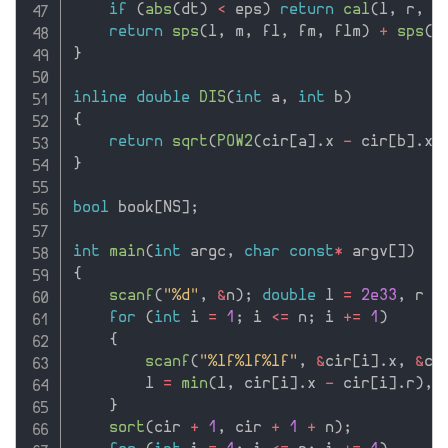
if
(
abs
(
dt
)
<
 eps
)
return
cal
(
l
,
 r
,
 f
return
sps
(
l
,
 m
,
 fl
,
 fm
,
 flm
)
+
sps
(
m
}
inline
double
DIS
(
int
 a
,
int
 b
)
{
return
sqrt
(
POW2
(
cir
[
a
]
.
x 
-
 cir
[
b
]
.
x
)
}
bool
 book
[
NS
]
;
int
main
(
int
 argc
,
char
const
*
 argv
[
]
)
{
scanf
(
"%d"
,
&
n
)
;
double
 l 
=
2e33
,
 r 
=
for
(
int
 i 
=
1
;
 i 
<=
 n
;
 i 
+
=
1
)
{
scanf
(
"%lf%lf%lf"
,
&
cir
[
i
]
.
x
,
&
ci
        l 
=
min
(
l
,
 cir
[
i
]
.
x 
-
 cir
[
i
]
.
r
)
,
 
}
sort
(
cir 
+
1
,
 cir 
+
1
+
 n
)
;