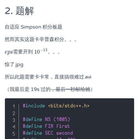
2. 题解
自适应 Simpson 积分板题
然而其实这题卡辛普森积分。。。
−
13
10
需要开到
。。。
e
e
p
p
s
s
10
−
13
惊了.jpg
所以此题需要卡卡常，直接搞很难过.avi
（我最后是 19s 过的
，最后一秒献给虵
）
#
include
<bits/stdc++.h>
#
define
 NS (1005)
#
define
 FIR first
#
define
 SEC second