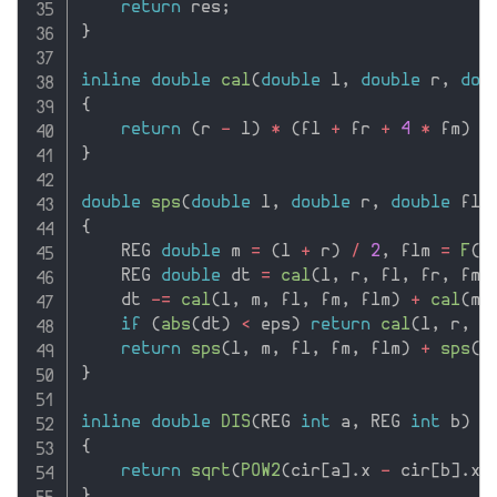
return
 res
;
}
inline
double
cal
(
double
 l
,
double
 r
,
dou
{
return
(
r 
-
 l
)
*
(
fl 
+
 fr 
+
4
*
 fm
)
/
}
double
sps
(
double
 l
,
double
 r
,
double
 fl
,
{
    REG 
double
 m 
=
(
l 
+
 r
)
/
2
,
 flm 
=
F
(
(
    REG 
double
 dt 
=
cal
(
l
,
 r
,
 fl
,
 fr
,
 fm
)
    dt 
-
=
cal
(
l
,
 m
,
 fl
,
 fm
,
 flm
)
+
cal
(
m
,
if
(
abs
(
dt
)
<
 eps
)
return
cal
(
l
,
 r
,
 f
return
sps
(
l
,
 m
,
 fl
,
 fm
,
 flm
)
+
sps
(
m
}
inline
double
DIS
(
REG 
int
 a
,
 REG 
int
 b
)
{
return
sqrt
(
POW2
(
cir
[
a
]
.
x 
-
 cir
[
b
]
.
x
)
}