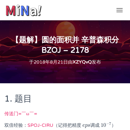
切
换
导
航
【题解】圆的面积并 辛普森积分
BZOJ – 2178
于
2018年8月21日
由
XZYQvQ
发布
1. 题目
传送门=￣ω￣=
−
7
10
双倍经验：
SPOJ-CIRU
（记得把精度
调成
）
e
e
p
p
s
s
10
−
7