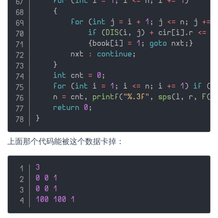
for
(
int
 i 
=
1
;
 i 
<=
 n
;
 i 
+
=
1
)
{
for
(
int
 j 
=
 i 
+
1
;
 j 
<=
 n
;
 j 
+
=
if
(
DIS
(
i
,
 j
)
+
 cir
[
i
]
.
r 
<=
 c
{
book
[
i
]
=
1
;
goto
 nxt
;
}
        nxt 
:
continue
;
}
int
 cnt 
=
0
;
for
(
int
 i 
=
1
;
 i 
<=
 n
;
 i 
+
=
1
)
if
(
!
    n 
=
 cnt
,
printf
(
"%.3f"
,
sps
(
l
,
 r
,
F
(
l
return
0
;
}
上面那个代码能被这个数据卡掉：
3
0
0
1
0
0
1
100
100
1