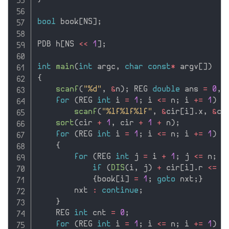
bool
 book
[
NS
]
;
PDB h
[
NS 
<<
1
]
;
int
main
(
int
 argc
,
char
const
*
 argv
[
]
)
{
scanf
(
"%d"
,
&
n
)
;
 REG 
double
 ans 
=
0
,
 
for
(
REG 
int
 i 
=
1
;
 i 
<=
 n
;
 i 
+
=
1
)
scanf
(
"%lf%lf%lf"
,
&
cir
[
i
]
.
x
,
&
ci
sort
(
cir 
+
1
,
 cir 
+
1
+
 n
)
;
for
(
REG 
int
 i 
=
1
;
 i 
<=
 n
;
 i 
+
=
1
)
{
for
(
REG 
int
 j 
=
 i 
+
1
;
 j 
<=
 n
;
 j
if
(
DIS
(
i
,
 j
)
+
 cir
[
i
]
.
r 
<=
 c
{
book
[
i
]
=
1
;
goto
 nxt
;
}
        nxt 
:
continue
;
}
    REG 
int
 cnt 
=
0
;
for
(
REG 
int
 i 
=
1
;
 i 
<=
 n
;
 i 
+
=
1
)
i