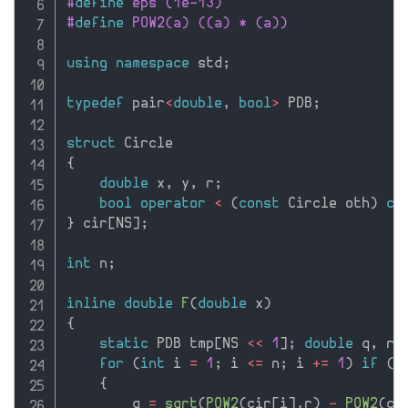
#
define
 eps (1e-13)
#
define
 POW2(a) ((a) * (a))
using
namespace
 std
;
typedef
 pair
<
double
,
bool
>
 PDB
;
struct
{
double
 x
,
 y
,
 r
;
bool
operator
<
(
const
 Circle oth
)
co
}
 cir
[
NS
]
;
int
 n
;
inline
double
F
(
double
 x
)
{
static
 PDB tmp
[
NS 
<<
1
]
;
double
 q
,
 re
for
(
int
 i 
=
1
;
 i 
<=
 n
;
 i 
+
=
1
)
if
(
c
{
        q 
=
sqrt
(
POW2
(
cir
[
i
]
.
r
)
-
POW2
(
ci