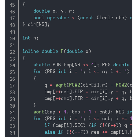
{
double
 x
,
 y
,
 r
;
bool
operator
<
(
const
 Circle oth
)
co
}
 cir
[
NS
]
;
int
 n
;
inline
double
F
(
double
 x
)
{
static
 PDB tmp
[
NS 
<<
1
]
;
 REG 
double
 q
for
(
REG 
int
 i 
=
1
;
 i 
<=
 n
;
 i 
+
=
1
)
i
{
        q 
=
sqrt
(
POW2
(
cir
[
i
]
.
r
)
-
POW2
(
ci
        tmp
[
++
cnt
]
.
FIR 
=
 cir
[
i
]
.
y 
-
 q
,
 tm
        tmp
[
++
cnt
]
.
FIR 
=
 cir
[
i
]
.
y 
+
 q
,
 tm
}
sort
(
tmp 
+
1
,
 tmp 
+
1
+
 cnt
)
;
 REG 
int
for
(
REG 
int
 i 
=
1
;
 i 
<=
 cnt
;
 i 
+
=
1
)
if
(
tmp
[
i
]
.
SEC
)
{
if
(
!
(
f
++
)
)
 q 
=
 
else
if
(
!
(
--
f
)
)
 res 
+
=
 tmp
[
i
]
.
FI