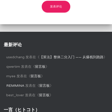
最新评论
usedchang
发表在《
【算法】整体二分入门 —— 从爆栈到跑路
》
qwertim
发表在《
留言板
》
myee
发表在《
留言板
》
REMMINA
发表在《
留言板
》
best_lover
发表在《
留言板
》
一言（ヒトコト）