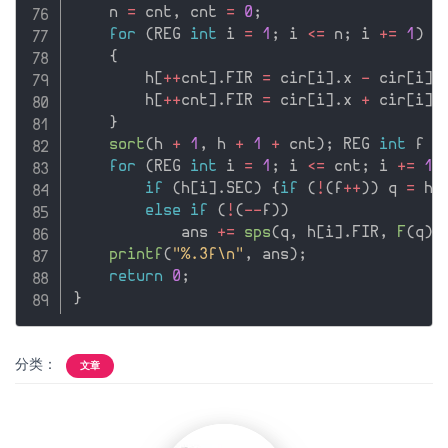
    n 
=
 cnt
,
 cnt 
=
0
;
for
(
REG 
int
 i 
=
1
;
 i 
<=
 n
;
 i 
+
=
1
)
{
        h
[
++
cnt
]
.
FIR 
=
 cir
[
i
]
.
x 
-
 cir
[
i
]
.
        h
[
++
cnt
]
.
FIR 
=
 cir
[
i
]
.
x 
+
 cir
[
i
]
.
}
sort
(
h 
+
1
,
 h 
+
1
+
 cnt
)
;
 REG 
int
 f 
=
for
(
REG 
int
 i 
=
1
;
 i 
<=
 cnt
;
 i 
+
=
1
)
if
(
h
[
i
]
.
SEC
)
{
if
(
!
(
f
++
)
)
 q 
=
 h
[
else
if
(
!
(
--
f
)
)
            ans 
+
=
sps
(
q
,
 h
[
i
]
.
FIR
,
F
(
q
)
,
printf
(
"%.3f\n"
,
 ans
)
;
return
0
;
}
分类：
文章