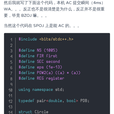
然后我就写了下面这个代码，本机 AC 提交瞬间（4ms）
WA。。。反正也不是很清楚是为什么，反正并不是很重
要，毕竟 BZOJ 嘛。。。
当然这个代码在 SPOJ 上是能 AC 的。。。
#
include
<bits/stdc++.h>
#
define
 NS (1005)
#
define
 FIR first
#
define
 SEC second
#
define
 eps (1e-13)
#
define
 POW2(a) ((a) * (a))
#
define
 REG register
using
namespace
 std
;
typedef
 pair
<
double
,
bool
>
 PDB
;
struct