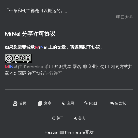
「生命和死亡都是可以搬运的。」
—— 明日方舟
MiNa! 分享许可协议
如果您需要转载
M
i
N
a!
上的文章，请遵循以下协议↓
M
i
N
a!
由
Remmina
采用
知识共享 署名-非商业性使用-相同方式共
享 4.0 国际 许可协议
进行许可。
首页
文章
应用
传送门
留言板
关于
登入
Hestia |由
ThemeIsle
开发