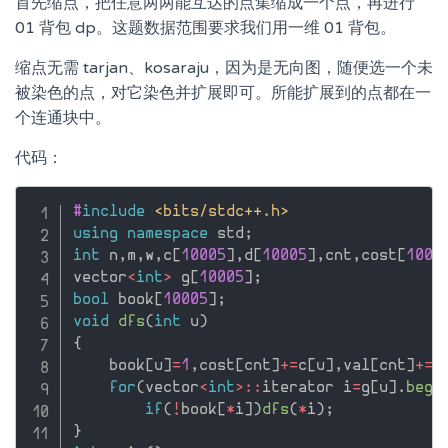
首先缩点，把任意两两能互达的点集缩成一个点，再进行
01 背包 dp。这题数据范围要求我们用一维 01 背包。
缩点无需 tarjan、kosaraju，因为是无向图，随便选一个未
被染色的点，对它染色并扩展即可。所能扩展到的点都在一
个连通块中。
代码：
#
include
<bits/stdc++.h>
using
namespace
 std
;
int
 n
,
m
,
w
,
c
[
10005
]
,
d
[
10005
]
,
cnt
,
cost
[
1000
vector
<
int
>
 g
[
10005
]
;
bool
 book
[
10005
]
;
void
dfs
(
int
 u
)
{
    book
[
u
]
=
1
,
cost
[
cnt
]
+
=
c
[
u
]
,
val
[
cnt
]
+
=
d
for
(
vector
<
int
>
::
iterator i
=
g
[
u
]
.
begi
if
(
!
book
[
*
i
]
)
dfs
(
*
i
)
;
}