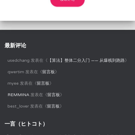
最新评论
usedchang
发表在《
【算法】整体二分入门 —— 从爆栈到跑路
》
qwertim
发表在《
留言板
》
myee
发表在《
留言板
》
REMMINA
发表在《
留言板
》
best_lover
发表在《
留言板
》
一言（ヒトコト）