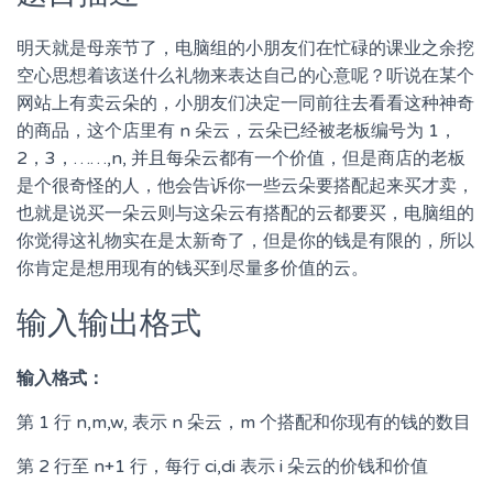
明天就是母亲节了，电脑组的小朋友们在忙碌的课业之余挖
空心思想着该送什么礼物来表达自己的心意呢？听说在某个
网站上有卖云朵的，小朋友们决定一同前往去看看这种神奇
的商品，这个店里有 n 朵云，云朵已经被老板编号为 1，
2，3，……,n, 并且每朵云都有一个价值，但是商店的老板
是个很奇怪的人，他会告诉你一些云朵要搭配起来买才卖，
也就是说买一朵云则与这朵云有搭配的云都要买，电脑组的
你觉得这礼物实在是太新奇了，但是你的钱是有限的，所以
你肯定是想用现有的钱买到尽量多价值的云。
输入输出格式
输入格式：
第 1 行 n,m,w, 表示 n 朵云，m 个搭配和你现有的钱的数目
第 2 行至 n+1 行，每行 ci,di 表示 i 朵云的价钱和价值