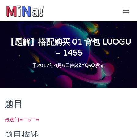
切
换
导
航
【题解】搭配购买 01 背包 LUOGU
– 1455
于
2017年4月6日
由
XZYQvQ
发布
题目
传送门=￣ω￣=
题目描述