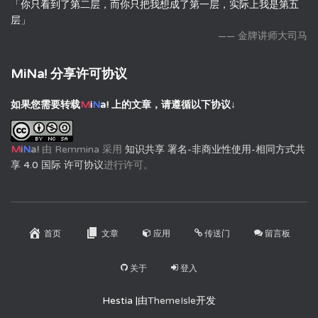
「你只看到了第二层，而你只把我想成了第一层，实际上我是第五
层」
—— 金牌讲师大司马
MiNa! 分享许可协议
如果您需要转载
M
i
N
a!
上的文章，请遵循以下协议↓
M
i
N
a!
由
Remmina
采用
知识共享 署名-非商业性使用-相同方式共
享 4.0 国际 许可协议
进行许可。
首页
文章
应用
传送门
留言板
关于
登入
Hestia |由
ThemeIsle
开发