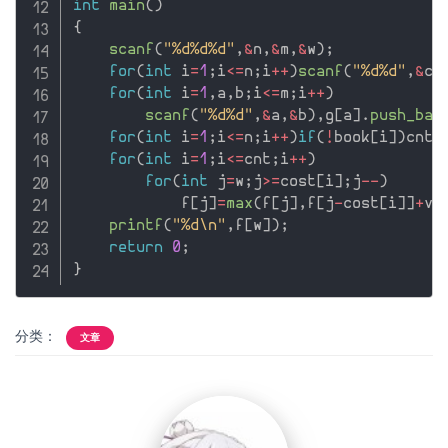
int
main
(
)
{
scanf
(
"%d%d%d"
,
&
n
,
&
m
,
&
w
)
;
for
(
int
 i
=
1
;
i
<=
n
;
i
++
)
scanf
(
"%d%d"
,
&
c
[
for
(
int
 i
=
1
,
a
,
b
;
i
<=
m
;
i
++
)
scanf
(
"%d%d"
,
&
a
,
&
b
)
,
g
[
a
]
.
push_bac
for
(
int
 i
=
1
;
i
<=
n
;
i
++
)
if
(
!
book
[
i
]
)
cnt
+
for
(
int
 i
=
1
;
i
<=
cnt
;
i
++
)
for
(
int
 j
=
w
;
j
>=
cost
[
i
]
;
j
--
)
            f
[
j
]
=
max
(
f
[
j
]
,
f
[
j
-
cost
[
i
]
]
+
va
printf
(
"%d\n"
,
f
[
w
]
)
;
return
0
;
}
分类：
文章