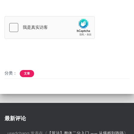
分类：
文章
最新评论
usedchang
发表在《
【算法】整体二分入门 —— 从爆栈到跑路
》