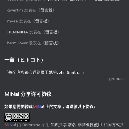
qwertim
发表在《
留言板
》
myee
发表在《
留言板
》
REMMINA
发表在《
留言板
》
best_lover
发表在《
留言板
》
一言（ヒトコト）
「每个凉宫都会遇到属于她的John Smith。」
—— gmouse
MiNa! 分享许可协议
如果您需要转载
M
i
N
a!
上的文章，请遵循以下协议↓
M
i
N
a!
由
Remmina
采用
知识共享 署名-非商业性使用-相同方式共