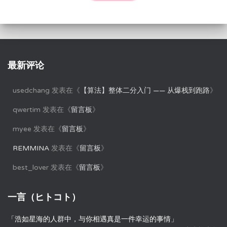
最新评论
usedchang
发表在《
【算法】整体二分入门 —— 从爆栈到跑路
》
qwertim
发表在《
留言板
》
myee
发表在《
留言板
》
REMMINA
发表在《
留言板
》
best_lover
发表在《
留言板
》
一言（ヒトコト）
「浩如星海的人群中，与你相遇真是一件幸运的事情」