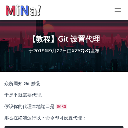
切
换
导
航
【教程】Git 设置代理
于
2018年9月27日
由
XZYQvQ
发布
众所周知 Git 贼慢
于是乎就需要代理。
假设你的代理本地端口是
8080
那么在终端运行以下命令即可设置代理：