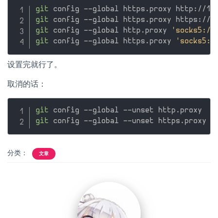
git
git
git
 config --global http.proxy 
'socks5://
git
 config --global https.proxy 
'socks5:/
设置完就行了。
取消的话：
git
git
分类：
文章