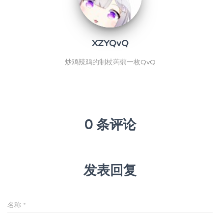
XZYQvQ
炒鸡辣鸡的制杖蒟蒻一枚QvQ
0 条评论
发表回复
名称
*