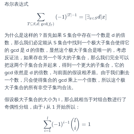
布尔表达式
∑
|
|
−
1
T
(
−
1
)
=
[
∃
|
]
∑
T
⊆
S
,
d
|
gcd
(
f
T
)
(
−
1
)
|
T
|
−
1
=
[
∃
x
∈
d
S
d
x
|
x
]
∈
x
S
⊆
,
|
gcd
(
)
T
S
d
f
T
为什么是这样的？首先如果 S 集合中存在一个数是 d 的倍
数，那么我们必定能从 S 集合中找到一个极大子集合使得它
的 gcd 是 d 的倍数，显然这个极大子集合是唯一的，考虑
反证法，如果存在另一个等大的子集合，那么我们完全可以
把这两个子集合合并起来，得到一个更大的子集合，它的
gcd 依然是 d 的倍数，与前面的假设相矛盾。由于我们删去
一个数，只会使得集合的 gcd 乘上一个倍数，所以这个极
大子集合的所有非空子集均合法。
假设极大子集合的大小为 l，那么就相当于对组合数进行了
奇偶性分组，由于 i 从 1 开始所以：
l
(
)
l
∑
−
1
i
(
−
1
)
=
1
∑
i
=
1
l
(
−
1
)
i
−
1
(
l
i
)
=
1
i
=
1
i