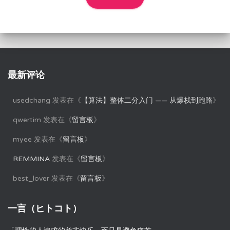
最新评论
usedchang
发表在《
【算法】整体二分入门 —— 从爆栈到跑路
》
qwertim
发表在《
留言板
》
myee
发表在《
留言板
》
REMMINA
发表在《
留言板
》
best_lover
发表在《
留言板
》
一言（ヒトコト）