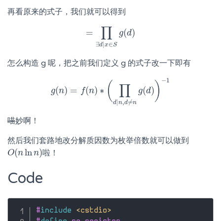
再看原来的式子，我们就可以得到
∏
=
(
)
=
∏
∃
d
|
x
∈
g
S
g
d
(
d
)
∃
|
∈
d
x
S
怎么构造 g 呢，把之前我们定义 g 的式子改一下即有
−
1
(
)
∏
(
)
=
(
)
∗
(
)
g
g
n
(
n
)
=
f
f
(
n
n
)
∗
(
∏
d
|
n
,
d
≠
n
g
g
(
d
d
)
)
−
1
|
,
≠
d
n
d
n
喵
妙啊！
然后我们套路地改分解质因数为枚举倍数就可以做到
(
ln
)
啦！
O
O
(
n
n
ln
n
)
n
Code
#
include
<cstdio>