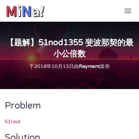
切
换
导
航
【题解】51nod1355 斐波那契的最
小公倍数
于
2018年10月13日
由
Rayment
发布
Problem
51nod
Solution