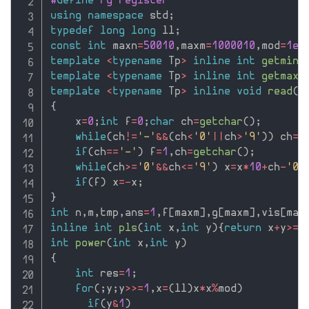
#
define
 rg register
using
namespace
 std
;
typedef
long
long
 ll
;
const
int
 maxn
=
50010
,
maxm
=
1000010
,
mod
=
1e9
template
<
typename
 Tp
>
inline
int
getmin
(
template
<
typename
 Tp
>
inline
int
getmax
(
template
<
typename
 Tp
>
inline
void
read
(
T
{
    x
=
0
;
int
 f
=
0
;
char
 ch
=
getchar
(
)
;
while
(
ch
!=
'-'
&&
(
ch
<
'0'
||
ch
>
'9'
)
)
 ch
=
g
if
(
ch
==
'-'
)
 f
=
1
,
ch
=
getchar
(
)
;
while
(
ch
>=
'0'
&&
ch
<=
'9'
)
 x
=
x
*
10
+
ch
-
'0'
if
(
f
)
 x
=
-
x
;
}
int
 n
,
m
,
tmp
,
ans
=
1
,
f
[
maxm
]
,
g
[
maxm
]
,
vis
[
max
inline
int
pls
(
int
 x
,
int
 y
)
{
return
 x
+
y
>=
m
int
power
(
int
 x
,
int
 y
)
{
int
 res
=
1
;
for
(
;
y
;
y
>>=
1
,
x
=
(
ll
)
x
*
x
%
mod
)
if
(
y
&
1
)