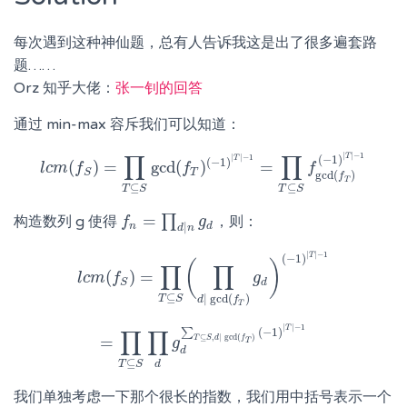
每次遇到这种神仙题，总有人告诉我这是出了很多遍套路
题……
Orz 知乎大佬：
张一钊的回答
通过 min-max 容斥我们可以知道：
∏
∏
|
|
−
1
T
|
|
−
1
(
−
1
)
T
(
−
1
)
(
)
=
gcd
(
)
=
l
l
c
c
m
m
(
f
S
f
)
=
∏
T
⊆
S
gcd
(
f
T
f
)
(
−
1
)
|
T
|
−
1
=
∏
T
⊆
S
f
f
gcd
(
f
T
)
(
−
1
)
|
T
|
T
S
gcd
(
)
f
T
⊆
⊆
T
S
T
S
=
∏
构造数列 g 使得
，则：
f
f
n
=
∏
d
|
n
g
d
g
n
d
|
d
n
|
|
−
1
T
(
−
1
)
(
)
∏
∏
(
)
=
l
l
c
c
m
m
(
f
S
f
)
=
∏
T
⊆
S
(
∏
d
|
gcd
(
f
T
)
g
g
d
)
(
−
1
)
|
T
|
−
1
d
S
⊆
|
gcd
(
)
T
S
d
f
T
|
|
−
1
T
∏
∏
(
−
1
)
∑
⊆
,
|
gcd
(
)
=
T
S
d
f
=
∏
T
⊆
S
∏
d
g
g
d
∑
T
⊆
S
,
d
|
gcd
(
f
T
)
(
−
1
)
|
T
|
−
1
T
d
⊆
d
T
S
我们单独考虑一下那个很长的指数，我们用中括号表示一个