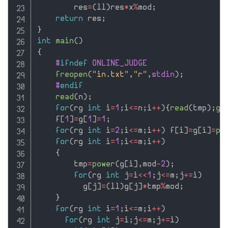
        res
=
(
ll
)
res
*
x
%
mod
;
return
 res
;
}
int
main
(
)
{
#
ifndef
 ONLINE_JUDGE
freopen
(
"in.txt"
,
"r"
,
stdin
)
;
#
endif
read
(
n
)
;
for
(
rg 
int
 i
=
1
;
i
<=
n
;
i
++
)
{
read
(
tmp
)
;
ge
    f
[
1
]
=
g
[
1
]
=
1
;
for
(
rg 
int
 i
=
2
;
i
<=
m
;
i
++
)
 f
[
i
]
=
g
[
i
]
=
pl
for
(
rg 
int
 i
=
1
;
i
<=
m
;
i
++
)
{
        tmp
=
power
(
g
[
i
]
,
mod
-
2
)
;
for
(
rg 
int
 j
=
i
<<
1
;
j
<=
m
;
j
+
=
i
)
          g
[
j
]
=
(
ll
)
g
[
j
]
*
tmp
%
mod
;
}
for
(
rg 
int
 i
=
1
;
i
<=
m
;
i
++
)
for
(
rg 
int
 j
=
i
;
j
<=
m
;
j
+
=
i
)