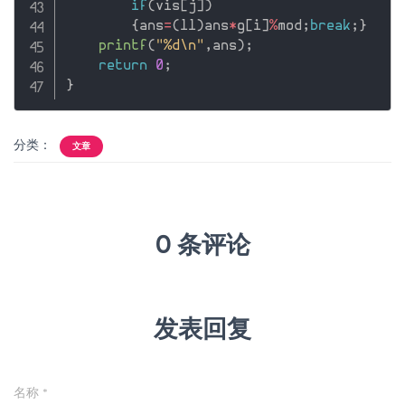
if
(
vis
[
j
]
)
{
ans
=
(
ll
)
ans
*
g
[
i
]
%
mod
;
break
;
}
printf
(
"%d\n"
,
ans
)
;
return
0
;
}
分类：
文章
0 条评论
发表回复
名称
*