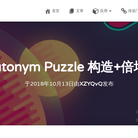
首页
文章
应用
传送
onym Puzzle 构造+倍
于
2018年10月13日
由
XZYQvQ
发布