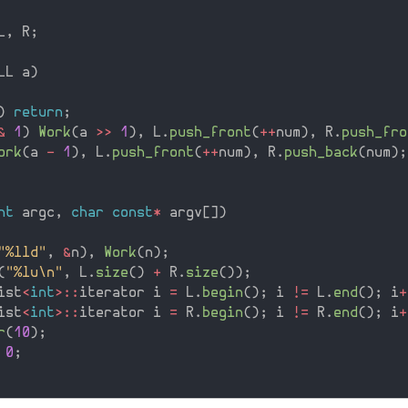
L
,
 R
;
LL a
)
)
return
;
&
1
)
Work
(
a 
>>
1
)
,
 L
.
push_front
(
++
num
)
,
 R
.
push_fro
ork
(
a 
-
1
)
,
 L
.
push_front
(
++
num
)
,
 R
.
push_back
(
num
)
;
nt
 argc
,
char
const
*
 argv
[
]
)
"%lld"
,
&
n
)
,
Work
(
n
)
;
(
"%lu\n"
,
 L
.
size
(
)
+
 R
.
size
(
)
)
;
ist
<
int
>
::
iterator i 
=
 L
.
begin
(
)
;
 i 
!=
 L
.
end
(
)
;
 i
+
ist
<
int
>
::
iterator i 
=
 R
.
begin
(
)
;
 i 
!=
 R
.
end
(
)
;
 i
+
r
(
10
)
;
0
;