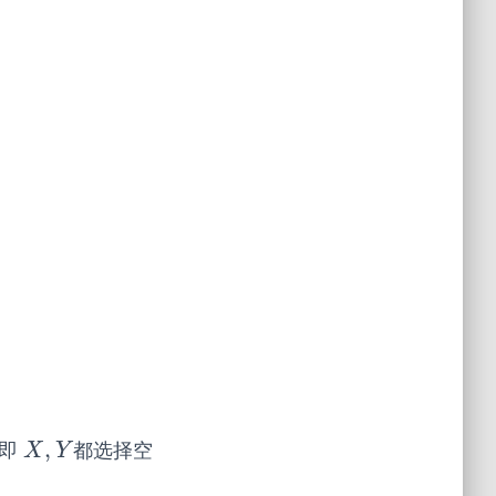
,
，即
都选择空
X
,
Y
X
Y