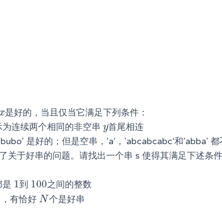
是好的，当且仅当它满足下列条件：
x
x
示为连续两个相同的非空串
首尾相连
y
y
bobubo’ 是好的；但是空串，’a’，’abcabcabc‘和’abba
l 提出了关于好串的问题。请找出一个串 s 使得其满足下述条
1
100
都是
到
之间的整数
1
100
中，有恰好
个是好串
N
N