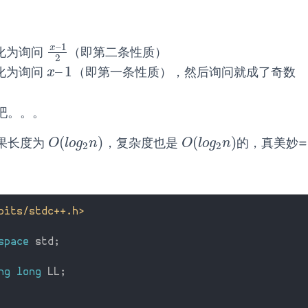
–
1
x
化为询问
（即第二条性质）
x
–
1
2
2
–
1
化为询问
（即第一条性质），然后询问就成了奇数
x
–
1
x
吧。。。
(
)
(
)
果长度为
，复杂度也是
的，真美妙=
O
(
l
o
g
2
n
)
O
(
l
o
g
2
n
)
O
l
o
g
n
O
l
o
g
n
2
2
bits/stdc++.h>
space
 std
;
ng
long
 LL
;