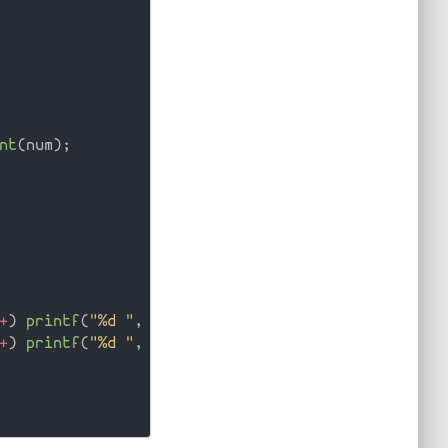
nt
(
num
)
;
+
)
printf
(
"%d "
,
*
i
)
;
+
)
printf
(
"%d "
,
*
i
)
;