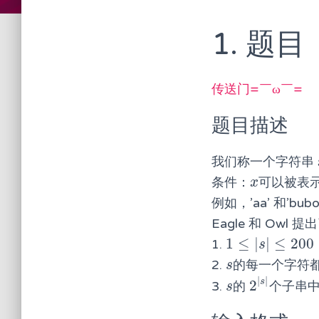
1. 题目
传送门=￣ω￣=
题目描述
我们称一个字符串
条件：
可以被表
x
x
例如，’aa’ 和’bu
Eagle 和 Ow
1
≤
|
|
≤
200
1.
1
≤
|
s
|
≤
200
s
2.
的每一个字符
s
s
|
|
s
2
3.
的
个子串
s
2
|
s
|
s