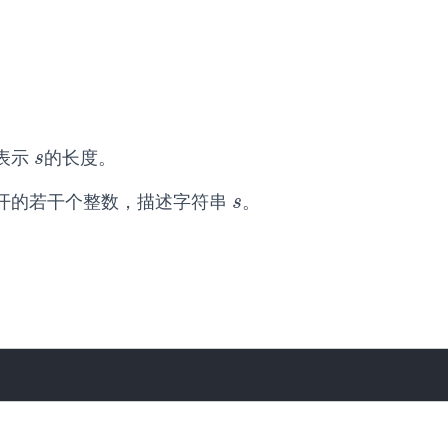
表示
的长度。
s
s
开的若干个整数，描述字符串
。
s
s