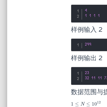
4
1
1
1
1
样例输入 2
299
样例输出 2
23
32
11
11
7
数据范围与
12
1
≤
≤
10
1
≤
N
≤
10
12
N