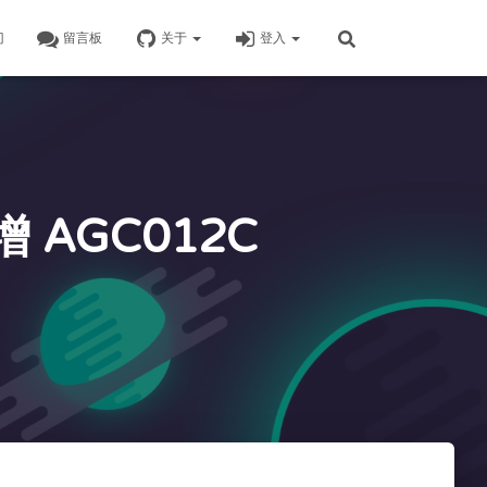
门
留言板
关于
登入
增 AGC012C