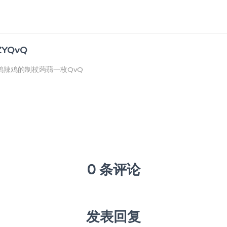
ZYQvQ
鸡辣鸡的制杖蒟蒻一枚QvQ
0 条评论
发表回复