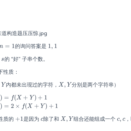
道构造题压压惊.jpg
=
1
1
,
1
的询问答案是
n
=
1
1
,
1
n
串
的 “好” 子串个数。
s
s
下性质：
,
,
内都未出现过的字符，
分别是两个字符串）
Y
X
,
Y
Y
X
Y
)
=
(
+
)
+
1
Y
)
+
1
f
X
Y
)
=
2
×
(
+
)
+
1
X
+
Y
)
+
1
f
X
Y
+
1
,
,
性质的
是因为
除了和
组合还能组成一个
+
1
c
X
,
Y
c
,
c
c
X
Y
c
c