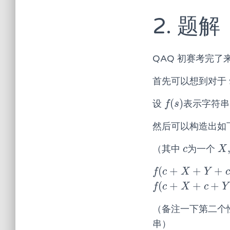
2. 题解
QAQ 初赛考完了来
首先可以想到对于
(
)
设
表示字符
f
(
s
)
f
s
然后可以构造出如
（其中
为一个
c
X
,
c
X
(
+
+
+
f
(
c
+
X
+
Y
+
c
)
=
f
(
X
+
f
c
X
Y
c
(
+
+
+
f
(
c
+
X
+
c
+
Y
)
=
2
×
f
(
f
c
X
c
Y
（备注一下第二个
串）