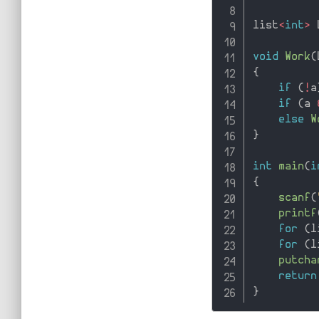
list
<
int
>
 
void
Work
(
{
if
(
!
a
if
(
a 
else
W
}
int
main
(
i
{
scanf
(
printf
for
(
l
for
(
l
putcha
return
}