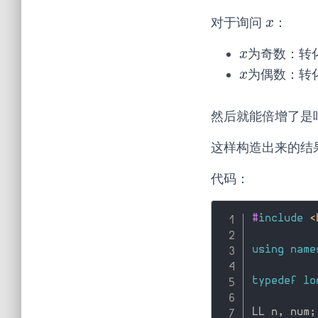
对于询问
：
x
x
为奇数：转
x
x
为偶数：转
x
x
然后就能倍增了是
这样构造出来的结
代码：
#
include
<
using
name
typedef
lo
LL n
,
 num
;