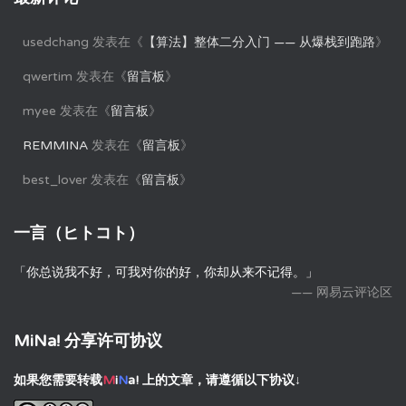
usedchang
发表在《
【算法】整体二分入门 —— 从爆栈到跑路
》
qwertim
发表在《
留言板
》
myee
发表在《
留言板
》
REMMINA
发表在《
留言板
》
best_lover
发表在《
留言板
》
一言（ヒトコト）
「你总说我不好，可我对你的好，你却从来不记得。」
—— 网易云评论区
MiNa! 分享许可协议
如果您需要转载
M
i
N
a!
上的文章，请遵循以下协议↓