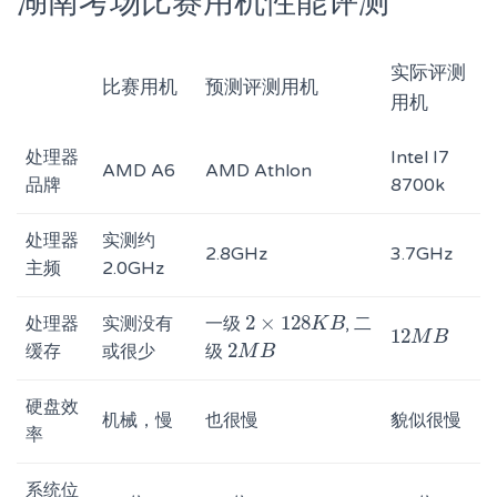
湖南考场比赛用机性能评测
实际评测
比赛用机
预测评测用机
用机
处理器
Intel I7
AMD A6
AMD Athlon
品牌
8700k
处理器
实测约
2.8GHz
3.7GHz
主频
2.0GHz
2
×
128
处理器
实测没有
一级
, 二
2
×
128
K
K
B
B
12
12
M
M
B
B
2
缓存
或很少
级
2
M
M
B
B
硬盘效
机械，慢
也很慢
貌似很慢
率
系统位