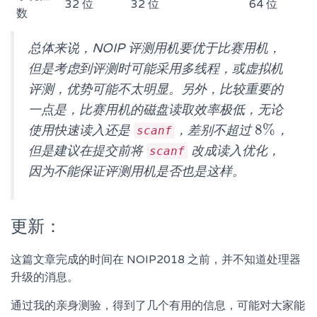
32 位
32 位
64 位
数
总体来说，NOIP 评测用机要优于比赛用机，
但是考虑到评测时可能采用多线程，或虚拟机
评测，优势可能不太明显。另外，比较重要的
一点是，比赛用机的磁盘读取效率极低，无论
8
%
使用快速读入还是
，差别不超过
，
8
%
scanf
但是建议在提交前将
改成读入优化，
scanf
因为不能保证评测用机是否也是这样。
更新：
这篇文章完成的时间在 NOIP2018 之前，并不知道处理器
升级的消息。
通过我的亲身测验，得到了几个有用的信息，可能对大家能