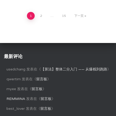
文
1
2
…
15
下一页
章
分
页
最新评论
usedchang
发表在《
【算法】整体二分入门 —— 从爆栈到跑路
》
qwertim
发表在《
留言板
》
myee
发表在《
留言板
》
REMMINA
发表在《
留言板
》
best_lover
发表在《
留言板
》