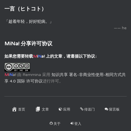
一言（ヒトコト）
「趁着年轻，好好犯病。」
—— he
MiNa! 分享许可协议
如果您需要转载
M
i
N
a!
上的文章，请遵循以下协议↓
M
i
N
a!
由
Remmina
采用
知识共享 署名-非商业性使用-相同方式共
享 4.0 国际 许可协议
进行许可。
首页
文章
应用
传送门
留言板
关于
登入