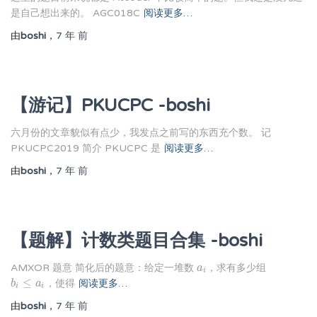
是自己想出来的。 AGC018C
阅读更多…
由
boshi
，
7 年
前
【游记】PKUCPC -boshi
六月份的文章貌似有点少，我发点之前写的东西充个数。 记
PKUCPC2019 简介 PKUCPC 是
阅读更多…
由
boshi
，
7 年
前
【题解】计数类题目合集 -boshi
AMXOR 题意 简化后的题意：给定一堆数
，求有多少组
a
a
i
i
≤
，使得
阅读更多…
b
b
i
≤
a
i
a
i
i
由
boshi
，
7 年
前