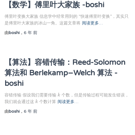
【数学】傅里叶大家族 -boshi
傅里叶变换大家族 信息学中经常用到的 “快速傅里叶变换”，其实只
是傅里叶大家族的冰山一角。这篇文章将
阅读更多…
由
boshi
，
6 年
前
【算法】容错传输：Reed-Solomon
算法和 Berlekamp–Welch 算法 -
boshi
容错传输 假设我们需要传输
个数，但是传输过程可能发生错误，
k
k
我们就会通过这
个数计算
阅读更多…
k
k
由
boshi
，
6 年
前