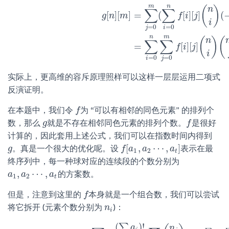
f
[
n
]
[
m
]
=
∑
i
=
0
n
(
n
i
)
(
∑
j
=
0
m
g
[
i
]
[
j
]
(
m
j
)
)
由
二
项
式
反
演
：
∑
j
=
0
m
m
n
(
)
n
∑
∑
[
]
[
]
=
(
[
]
[
]
(
g
n
m
f
i
j
i
=
0
=
0
j
i
n
m
(
)
(
n
∑
∑
=
[
]
[
]
f
i
j
i
=
0
=
0
i
j
实际上，更高维的容斥原理照样可以这样一层层运用二项式
反演证明。
在本题中，我们令
为 “可以有相邻的同色元素” 的排列个
f
f
数，那么
就是不存在相邻同色元素的排列个数。
是很好
g
g
f
f
计算的，因此套用上述公式，我们可以在指数时间内得到
[
,
⋯
,
]
。真是一个很大的优化呢。设
表示在最
g
g
f
f
[
a
a
1
,
a
a
2
⋯
,
a
t
]
a
1
2
t
终序列中，每一种球对应的连续段的个数分别为
,
⋯
,
的方案数。
a
a
1
,
a
a
2
⋯
,
a
t
a
1
2
t
但是，注意到这里的
本身就是一个组合数，我们可以尝试
f
f
将它拆开 (元素个数分别为
)：
n
n
i
i
(
)
!
∑
g
[
n
1
,
n
2
⋯
n
t
]
=
∑
0
≤
a
i
≤
n
i
(
∑
a
i
)
!
∏
(
a
i
!
)
∏
(
n
i
a
i
)
(
−
1
)
∑
n
i
−
∑
a
i
=
(
−
1
)
a
n