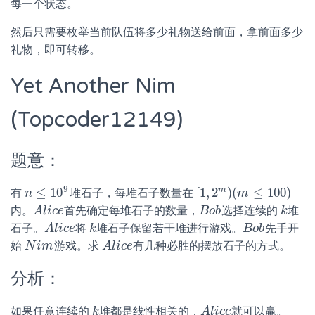
每一个状态。
然后只需要枚举当前队伍将多少礼物送给前面，拿前面多少
礼物，即可转移。
Yet Another Nim
(Topcoder12149)
题意：
9
m
≤
10
[
1
,
2
)
(
≤
100
)
有
堆石子，每堆石子数量在
n
n
≤
10
9
[
1
,
2
m
)
(
m
m
≤
100
)
内。
首先确定每堆石子的数量，
选择连续的
堆
A
A
l
l
i
c
i
c
e
e
B
B
o
o
b
b
k
k
石子。
将
堆石子保留若干堆进行游戏。
先手开
A
A
l
l
i
c
i
c
e
e
k
k
B
B
o
o
b
b
始
游戏。求
有几种必胜的摆放石子的方式。
N
N
i
m
i
m
A
A
l
l
i
c
i
c
e
e
分析：
如果任意连续的
堆都是线性相关的，
就可以赢。
k
k
A
A
l
l
i
c
i
c
e
e