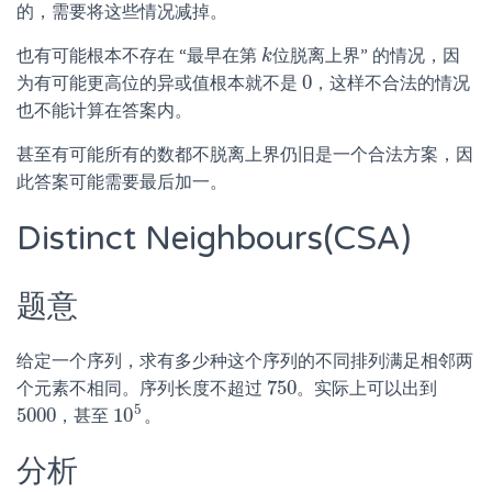
的，需要将这些情况减掉。
也有可能根本不存在 “最早在第
位脱离上界” 的情况，因
k
k
0
为有可能更高位的异或值根本就不是
，这样不合法的情况
0
也不能计算在答案内。
甚至有可能所有的数都不脱离上界仍旧是一个合法方案，因
此答案可能需要最后加一。
Distinct Neighbours(CSA)
题意
给定一个序列，求有多少种这个序列的不同排列满足相邻两
750
个元素不相同。序列长度不超过
。实际上可以出到
750
5
5000
10
，甚至
。
5000
10
5
分析