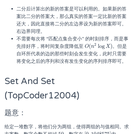
二分后计算出的新的答案是可以利用的。如果新的答
案比二分的答案大，那么真实的答案一定比新的答案
还大，因此直接将二分的左边界设为新的答案即可。
右边界同理。
不需要每次将 “匹配点集合变小” 的时刻排序，而是事
2
(
log
)
先排好序，将时间复杂度降低至
。但是
O
O
(
n
n
2
log
X
X
)
自环所代表的边的那些时刻会发生变化，此时只需要
将变化之后的序列和没有发生变化的序列排序即可。
Set And Set
(TopCoder12004)
题意：
给定一堆数字，将他们分为两组，使得两组的与值相同。求