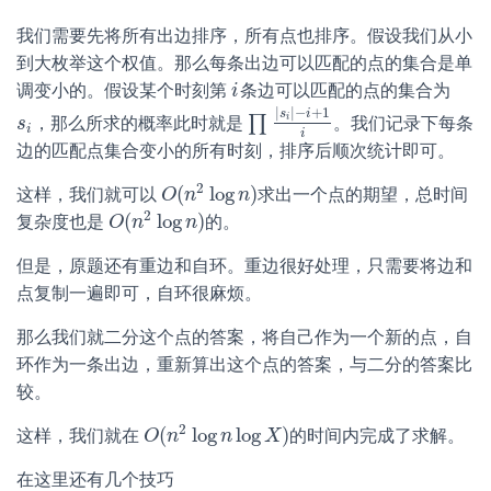
我们需要先将所有出边排序，所有点也排序。假设我们从小
到大枚举这个权值。那么每条出边可以匹配的点的集合是单
调变小的。假设某个时刻第
条边可以匹配的点的集合为
i
i
|
|
−
+
1
s
i
i
∏
，那么所求的概率此时就是
。我们记录下每条
s
s
i
∏
|
s
i
|
−
i
+
1
i
i
i
边的匹配点集合变小的所有时刻，排序后顺次统计即可。
2
(
log
)
这样，我们就可以
求出一个点的期望，总时间
O
O
(
n
n
2
log
n
n
)
2
(
log
)
复杂度也是
的。
O
O
(
n
n
2
log
n
n
)
但是，原题还有重边和自环。重边很好处理，只需要将边和
点复制一遍即可，自环很麻烦。
那么我们就二分这个点的答案，将自己作为一个新的点，自
环作为一条出边，重新算出这个点的答案，与二分的答案比
较。
2
(
log
log
)
这样，我们就在
的时间内完成了求解。
O
O
(
n
n
2
log
n
n
log
X
)
X
在这里还有几个技巧