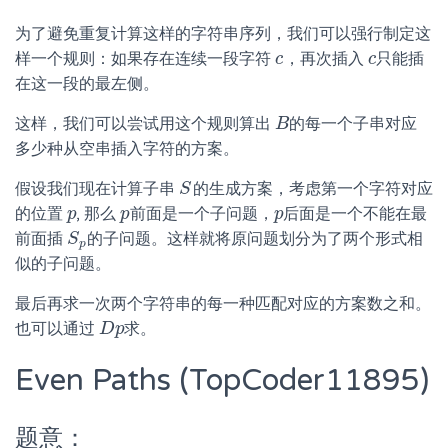
为了避免重复计算这样的字符串序列，我们可以强行制定这
样一个规则：如果存在连续一段字符
，再次插入
只能插
c
c
c
c
在这一段的最左侧。
这样，我们可以尝试用这个规则算出
的每一个子串对应
B
B
多少种从空串插入字符的方案。
假设我们现在计算子串
的生成方案，考虑第一个字符对应
S
S
的位置
, 那么
前面是一个子问题，
后面是一个不能在最
p
p
p
p
p
p
前面插
的子问题。这样就将原问题划分为了两个形式相
S
S
p
p
似的子问题。
最后再求一次两个字符串的每一种匹配对应的方案数之和。
也可以通过
求。
D
D
p
p
Even Paths (TopCoder11895)
题意：