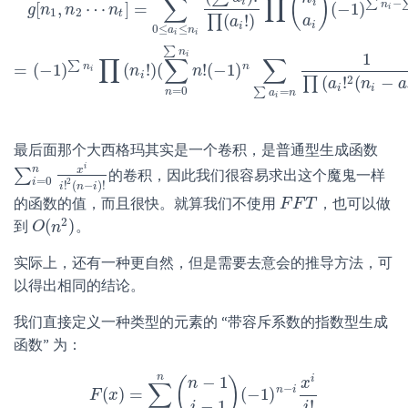
(
)
∑
∏
i
i
−
∑
n
[
,
⋯
]
=
(
−
1
)
g
n
n
n
i
1
2
t
(
!
)
∏
a
a
i
i
0
≤
≤
a
n
i
i
∑
n
1
i
∏
∑
∑
∑
n
n
=
(
−
1
)
(
!
)
(
!
(
−
1
)
n
n
i
i
2
(
!
(
−
∏
a
n
a
i
i
=
0
=
n
∑
a
n
i
最后面那个大西格玛其实是一个卷积，是普通型生成函数
i
n
x
∑
的卷积，因此我们很容易求出这个魔鬼一样
∑
i
=
0
n
x
i
i
!
2
(
n
−
i
)
!
=
0
i
2
!
(
−
)
!
i
n
i
的函数的值，而且很快。就算我们不使用
，也可以做
F
F
F
F
T
T
2
(
)
到
。
O
O
(
n
n
2
)
实际上，还有一种更自然，但是需要去意会的推导方法，可
以得出相同的结论。
我们直接定义一种类型的元素的 “带容斥系数的指数型生成
函数” 为：
n
−
1
i
(
)
n
x
∑
−
n
i
(
)
=
(
−
1
)
F
F
x
(
x
)
=
∑
i
=
1
n
(
n
−
1
i
−
1
)
(
−
1
)
n
−
i
x
i
i
!
−
1
!
i
i