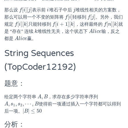
[
]
[
]
那么设
表示前
堆石子中后
堆线性相关的方案数，
f
f
[
i
]
i
[
j
]
j
i
i
j
j
[
]
[
]
那么可以用一个不变的矩阵将
转移到
。另外，我们
f
f
[
i
]
i
f
f
[
j
j
]
[
]
[
]
[
+
1
]
[
]
[
]
[
]
规定
只能转移到
，这样最终的
就
f
f
[
i
]
i
[
k
k
]
f
f
[
i
+
i
1
]
[
k
]
k
f
f
[
n
n
]
[
k
k
]
是 “存在” 连续
堆线性无关，这个状态下
输，反之
k
k
A
A
l
l
i
c
i
c
e
e
都是
赢。
A
A
l
l
i
c
i
c
e
e
String Sequences
(TopCoder12192)
题意：
,
给定两个字符串
，求存在多少字符串序列
A
A
,
B
B
,
,
,
⋯
,
使得前一项通过插入一个字符都可以得到
A
A
,
s
s
1
,
s
2
s
,
⋯
,
B
B
1
2
|
|
≤
50
后一项。
|
B
B
|
≤
50
分析：