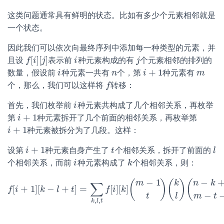
这类问题通常具有鲜明的状态。比如有多少个元素相邻就是
一个状态。
因此我们可以依次向最终序列中添加每一种类型的元素，并
[
]
[
]
且设
表示前
种元素构成的有
个元素相邻的排列的
f
f
[
i
]
i
[
j
]
j
i
i
j
j
+
1
数量，假设前
种元素一共有
个，第
种元素有
i
i
n
n
i
i
+
1
m
m
个，那么，我们可以这样将
转移：
f
f
首先，我们枚举前
种元素共构成了几个相邻关系，再枚举
i
i
+
1
第
种元素拆开了几个前面的相邻关系，再枚举第
i
i
+
1
+
1
种元素被拆分为了几段。这样：
i
i
+
1
+
1
设第
种元素自身产生了
个相邻关系，拆开了前面的
i
i
+
1
t
t
l
l
个相邻关系，而前
种元素构成了
个相邻关系，则：
i
i
k
k
−
1
−
(
)
(
)
(
m
k
n
k
∑
[
+
1
]
[
−
+
]
=
[
]
[
]
f
i
f
[
i
k
+
1
]
[
k
l
−
l
+
t
t
]
=
∑
k
,
l
,
t
f
f
[
i
]
i
[
k
]
k
(
m
−
1
t
)
(
k
l
)
(
n
−
k
+
1
m
−
t
−
l
)
−
t
l
m
t
,
,
k
l
t