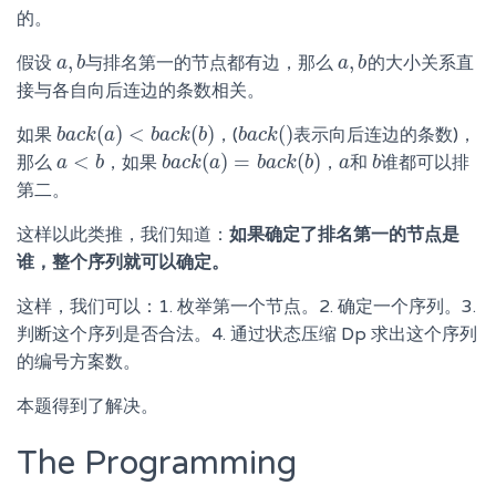
的。
,
,
假设
与排名第一的节点都有边，那么
的大小关系直
a
a
,
b
b
a
a
,
b
b
接与各自向后连边的条数相关。
(
)
<
(
)
(
)
如果
，(
表示向后连边的条数)，
b
b
a
a
c
c
k
k
(
a
a
)
<
b
a
c
b
k
a
(
c
b
k
)
b
b
b
a
a
c
c
k
k
(
)
<
(
)
=
(
)
那么
，如果
，
和
谁都可以排
a
a
<
b
b
b
b
a
a
c
c
k
k
(
a
a
)
=
b
a
b
c
a
k
c
(
b
k
)
b
a
a
b
b
第二。
这样以此类推，我们知道：
如果确定了排名第一的节点是
谁，整个序列就可以确定。
这样，我们可以：1. 枚举第一个节点。2. 确定一个序列。3.
判断这个序列是否合法。4. 通过状态压缩 Dp 求出这个序列
的编号方案数。
本题得到了解决。
The Programming