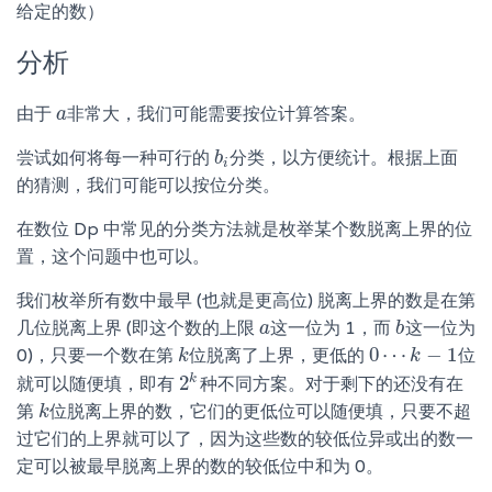
给定的数）
分析
由于
非常大，我们可能需要按位计算答案。
a
a
尝试如何将每一种可行的
分类，以方便统计。根据上面
b
b
i
i
的猜测，我们可能可以按位分类。
在数位 Dp 中常见的分类方法就是枚举某个数脱离上界的位
置，这个问题中也可以。
我们枚举所有数中最早 (也就是更高位) 脱离上界的数是在第
几位脱离上界 (即这个数的上限
这一位为 1，而
这一位为
a
a
b
b
0
⋯
−
1
0)，只要一个数在第
位脱离了上界，更低的
位
k
k
0
⋯
k
−
k
1
k
2
就可以随便填，即有
种不同方案。对于剩下的还没有在
2
k
第
位脱离上界的数，它们的更低位可以随便填，只要不超
k
k
过它们的上界就可以了，因为这些数的较低位异或出的数一
定可以被最早脱离上界的数的较低位中和为 0。