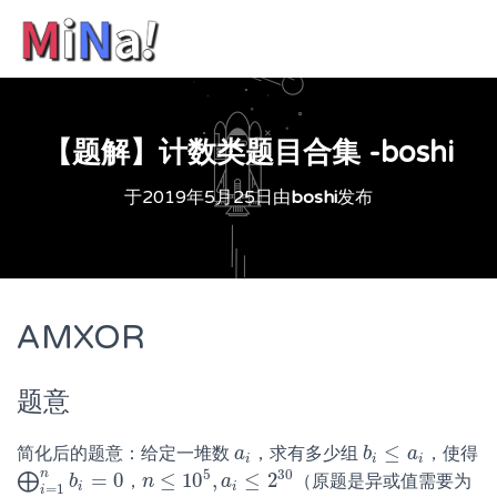
【题解】计数类题目合集 -boshi
于
2019年5月25日
由
boshi
发布
AMXOR
题意
≤
简化后的题意：给定一堆数
，求有多少组
，使得
a
a
i
b
b
i
≤
a
i
a
i
i
i
5
30
n
=
0
≤
10
,
≤
2
⨁
，
（原题是异或值需要为
⨁
i
=
1
n
b
b
i
=
0
n
n
≤
10
5
,
a
i
≤
a
2
30
i
i
=
1
i