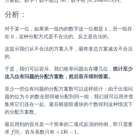
50
[
0
,
1048575
]
方案数。数字个数不超过
，数字在
内。
50
[
0
,
1048575
]
分析：
对于某一位，如果第一组内的数字这一位都是 1，另一组存
在 0，这种分配方式是不合法的。反之是合法的。
这提示我们从不合法的方案入手，最终拿总方案减去不合法
的。
于是，我们可以容斥。我们枚举问题出在哪几位，
统计至少
这几位有问题的分配方案数，然后容斥得到答案。
至少一些位有问题的分配方案数可以这样统计：由于出现问
题的位为 0 的数全部得被分配到同一组，我们就可以用并查
集将它们连在一起。最后根据联通块的个数得到这种情况下
的分配方案数。
最后用到的容斥是一个简单的二项式反演的特例，即只需要
[
0
]
+
1
−
1
求
。容斥系数只有
和
。
f
f
[
0
]
+
1
−
1