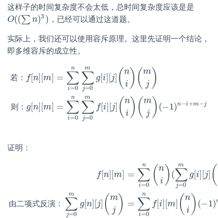
这样子的时间复杂度不会太低，总时间复杂度应该是是
3
(
(
)
)
∑
，已经可以通过这道题。
O
O
(
(
∑
n
)
3
n
)
实际上，我们还可以使用容斥原理。这里先证明一个结论，
即多维容斥的成立性。
n
m
(
)
(
)
n
m
∑
∑
=
[
]
[
]
[
]
[
]
g
i
j
若
：
f
n
m
i
j
=
0
=
0
i
j
若
：
f
[
n
]
[
m
]
=
∑
i
=
0
n
∑
j
=
0
m
g
[
i
]
[
j
]
(
n
i
)
(
m
j
)
则
：
g
[
n
]
[
m
]
=
∑
i
=
0
n
n
m
(
)
(
)
n
m
∑
∑
−
+
−
n
i
m
j
=
[
]
[
]
(
−
1
)
[
]
[
]
f
i
j
则
：
g
n
m
i
j
=
0
=
0
i
j
证明：
n
m
(
)
(
n
∑
∑
[
]
[
]
=
(
[
]
[
]
f
n
m
g
i
j
i
=
0
=
0
i
j
m
n
(
)
(
)
m
n
∑
∑
[
]
[
]
=
[
]
[
]
(
−
1
)
由
二
项
式
反
演
：
g
n
j
f
i
m
j
i
=
0
=
0
j
i