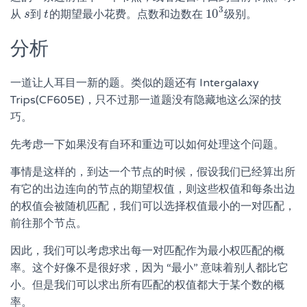
3
10
从
到
的期望最小花费。点数和边数在
级别。
s
s
t
t
10
3
分析
一道让人耳目一新的题。类似的题还有 Intergalaxy
Trips(CF605E)，只不过那一道题没有隐藏地这么深的技
巧。
先考虑一下如果没有自环和重边可以如何处理这个问题。
事情是这样的，到达一个节点的时候，假设我们已经算出所
有它的出边连向的节点的期望权值，则这些权值和每条出边
的权值会被随机匹配，我们可以选择权值最小的一对匹配，
前往那个节点。
因此，我们可以考虑求出每一对匹配作为最小权匹配的概
率。这个好像不是很好求，因为 “最小” 意味着别人都比它
小。但是我们可以求出所有匹配的权值都大于某个数的概
率。