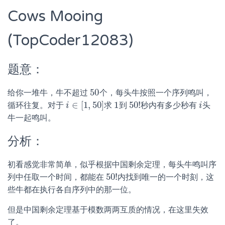
Cows Mooing
(TopCoder12083)
题意：
50
给你一堆牛，牛不超过
个，每头牛按照一个序列鸣叫，
50
∈
[
1
,
50
]
1
50
!
循环往复。对于
求
到
秒内有多少秒有
头
i
i
∈
[
1
,
50
]
1
50
!
i
i
牛一起鸣叫。
分析：
初看感觉非常简单，似乎根据中国剩余定理，每头牛鸣叫序
50
!
列中任取一个时间，都能在
内找到唯一的一个时刻，这
50
!
些牛都在执行各自序列中的那一位。
但是中国剩余定理基于模数两两互质的情况，在这里失效
了。