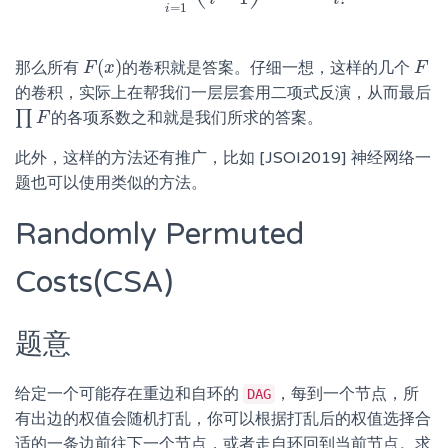
=
1
i
(
)
那么所有
的卷积就是答案。仔细一想，这样的几个
F
F
(
x
x
)
F
F
的卷积，实际上在帮我们一层层套用二项式反演，从而最后
∏
的各项系数之和就是我们所求的答案。
∏
F
F
此外，这样的方法还有推广，比如 [JSOI2019] 神经网络一
题也可以使用类似的方法。
Randomly Permuted
Costs(CSA)
题意
给定一个可能存在重边和自环的
，每到一个节点，所
DAG
有出边的权值会随机打乱，你可以根据打乱后的权值选择合
适的一条边前往下一个节点，或者走自环回到当前节点。求