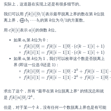
实际上，这道题在实现上还是有很多细节的。
[
]
[
]
[
0
/
1
]
我们可以用
表示最早脱离上界的数在第
位脱
f
f
[
k
k
]
[
i
i
]
[
0
/
1
]
k
k
⋯
0
/
1
⨁
离上界，
的第
位为
的方案数。
⨁
b
b
1
⋯
b
i
b
k
k
0
/
1
1
i
[
]
[
]
[
]
用
表示
的倒数
位。
c
c
[
k
k
]
[
i
i
]
a
a
[
i
i
]
k
k
0
如果
第
位为
：
a
a
i
k
k
0
i
[
]
[
]
[
0
]
=
[
]
[
−
1
]
[
0
]
⋅
(
[
−
1
]
[
]
+
1
)
f
f
[
k
k
]
[
i
i
]
[
0
]
=
f
[
k
f
]
[
k
i
−
1
i
]
[
0
]
⋅
(
c
[
k
−
1
c
]
[
k
i
]
+
1
)
i
[
]
[
]
[
1
]
=
[
]
[
−
1
]
[
1
]
⋅
(
[
−
1
]
[
]
+
1
)
f
f
[
k
k
]
[
i
i
]
[
1
]
=
f
[
k
f
]
[
k
i
−
1
i
]
[
1
]
⋅
(
c
[
k
−
1
c
]
[
k
i
]
+
1
)
i
1
如果
第
位为
，我们可以枚举这个数是否脱离上
a
a
i
k
k
1
i
0
1
界 (即这一位选
还是
)：
0
1
k
[
]
[
]
[
0
]
=
[
]
[
−
1
]
[
0
]
⋅
2
+
[
]
[
−
1
]
[
1
]
⋅
f
f
[
k
k
]
[
i
i
]
[
0
]
=
f
[
k
f
]
[
k
i
−
1
i
]
[
0
]
⋅
2
k
+
f
[
k
]
[
i
−
1
f
]
[
k
1
]
⋅
i
(
c
[
k
−
1
]
[
i
]
k
[
]
[
]
[
1
]
=
[
]
[
−
1
]
[
1
]
⋅
2
+
[
]
[
−
1
]
[
0
]
⋅
f
f
[
k
k
]
[
i
i
]
[
1
]
=
f
[
k
f
]
[
k
i
−
1
i
]
[
1
]
⋅
2
k
+
f
[
k
]
[
i
−
1
f
]
[
k
0
]
⋅
i
(
c
[
k
−
1
]
[
i
]
求出了这个，所有 “最早在第
位脱离上界” 的情况总和就
k
k
k
[
]
[
]
[
0
]
/
2
是
。
f
f
[
k
k
]
[
n
n
]
[
0
]
/
2
k
但是，对于某一个
，没有任何一个数脱离上界也是有可能
k
k