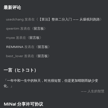
最新评论
usedchang
发表在《
【算法】整体二分入门 —— 从爆栈到跑路
》
qwertim
发表在《
留言板
》
myee
发表在《
留言板
》
REMMINA
发表在《
留言板
》
best_lover
发表在《
留言板
》
一言（ヒトコト）
「一年中和一生中的秋天，时光很短暂，但是更加晴朗而缺少变
化。」
—— 人生的智慧
MiNa! 分享许可协议