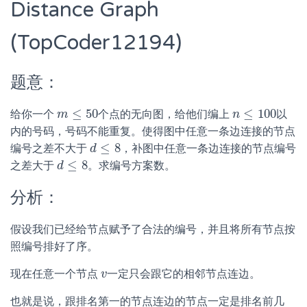
Distance Graph
(TopCoder12194)
题意：
≤
50
≤
100
给你一个
个点的无向图，给他们编上
以
m
m
≤
50
n
n
≤
100
内的号码，号码不能重复。使得图中任意一条边连接的节点
≤
8
编号之差不大于
，补图中任意一条边连接的节点编号
d
d
≤
8
≤
8
之差大于
。求编号方案数。
d
d
≤
8
分析：
假设我们已经给节点赋予了合法的编号，并且将所有节点按
照编号排好了序。
现在任意一个节点
一定只会跟它的相邻节点连边。
v
v
也就是说，跟排名第一的节点连边的节点一定是排名前几