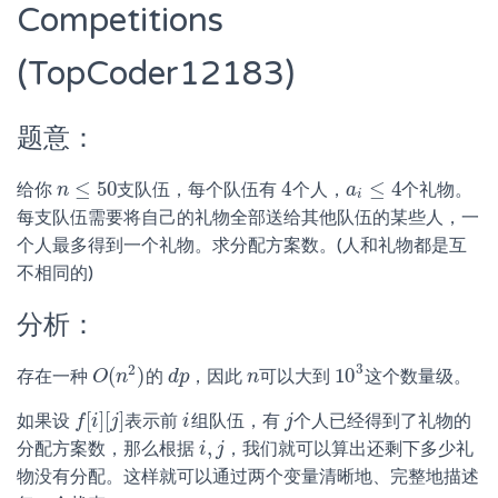
Competitions
(TopCoder12183)
题意：
≤
50
4
≤
4
给你
支队伍，每个队伍有
个人，
个礼物。
n
n
≤
50
4
a
a
i
≤
4
i
每支队伍需要将自己的礼物全部送给其他队伍的某些人，一
个人最多得到一个礼物。求分配方案数。(人和礼物都是互
不相同的)
分析：
3
2
(
)
10
存在一种
的
，因此
可以大到
这个数量级。
O
O
(
n
n
2
)
d
d
p
p
n
n
10
3
[
]
[
]
如果设
表示前
组队伍，有
个人已经得到了礼物的
f
f
[
i
]
i
[
j
]
j
i
i
j
j
,
分配方案数，那么根据
，我们就可以算出还剩下多少礼
i
i
,
j
j
物没有分配。这样就可以通过两个变量清晰地、完整地描述