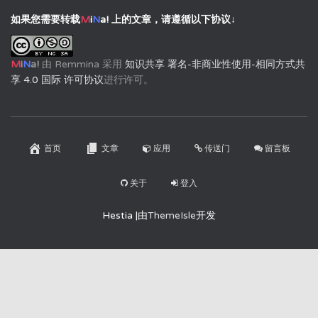
如果您需要转载
M
i
N
a!
上的文章，请遵循以下协议↓
M
i
N
a!
由
Remmina
采用
知识共享 署名-非商业性使用-相同方式共
享 4.0 国际 许可协议
进行许可。
首页
文章
应用
传送门
留言板
关于
登入
Hestia |由
ThemeIsle
开发