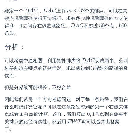
≤
32
给定一个
，
上有
个关键点。可以在关
D
D
A
A
G
G
D
D
A
A
G
G
m
m
≤
32
键点设置障碍使得无法通行。求有多少种设置障碍的方式使
0
−
1
50
500
得
之间存在偶数条路径。
不超过
个点，
0
−
1
D
D
A
A
G
G
50
500
条边。
分析：
可以考虑中途相遇。利用拓扑排序将
切成两半。分别
D
D
A
A
G
G
枚举两边关键点的选择情况，求出两边到分界线的路径的奇
偶性。
但是分界线可能很长，不好合并。
因此我们从另一个方向考虑问题。对于每一条路径，我们在
什么时候计算它呢？可以在这条路径碰到的第一个右侧关键
0
,
1
点或者 1 好点处计算。这样，我们算出
号点到右侧每个
0
,
1
关键点的路径奇偶性，然后用
就可以合并出答案
F
F
W
W
T
T
了。