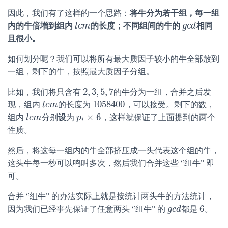
因此，我们有了这样的一个思路：
将牛分为若干组，每一组
内的牛倍增到组内
的长度；不同组间的牛的
相同
l
l
c
c
m
m
g
g
c
c
d
d
且很小。
如何划分呢？我们可以将所有最大质因子较小的牛全部放到
一组，剩下的牛，按照最大质因子分组。
2
,
3
,
5
,
7
比如，我们将只含有
的牛分为一组，合并之后发
2
,
3
,
5
,
7
1058400
现，组内
的长度为
，可以接受。剩下的数，
l
l
c
c
m
m
1058400
×
6
组内
分别
设
为
，这样就保证了上面提到的两个
l
l
c
c
m
m
p
p
i
×
6
i
性质。
然后，将这每一组内的牛全部挤压成一头代表这个组的牛，
这头牛每一秒可以鸣叫多次，然后我们合并这些 “组牛” 即
可。
合并 “组牛” 的办法实际上就是按统计两头牛的方法统计，
6
因为我们已经事先保证了任意两头 “组牛” 的
都是
。
g
g
c
c
d
d
6