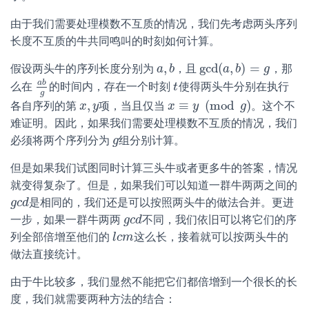
由于我们需要处理模数不互质的情况，我们先考虑两头序列
长度不互质的牛共同鸣叫的时刻如何计算。
,
gcd
(
,
)
=
假设两头牛的序列长度分别为
，且
，那
a
a
,
b
b
gcd
(
a
a
,
b
b
)
=
g
g
a
b
么在
的时间内，存在一个时刻
使得两头牛分别在执行
a
b
g
t
t
g
,
≡
(
mod
)
各自序列的第
项，当且仅当
。这个不
x
x
,
y
y
x
x
≡
y
(
mod
y
g
)
g
难证明。因此，如果我们需要处理模数不互质的情况，我们
必须将两个序列分为
组分别计算。
g
g
但是如果我们试图同时计算三头牛或者更多牛的答案，情况
就变得复杂了。但是，如果我们可以知道一群牛两两之间的
是相同的，我们还是可以按照两头牛的做法合并。更进
g
g
c
c
d
d
一步，如果一群牛两两
不同，我们依旧可以将它们的序
g
g
c
c
d
d
列全部倍增至他们的
这么长，接着就可以按两头牛的
l
l
c
c
m
m
做法直接统计。
由于牛比较多，我们显然不能把它们都倍增到一个很长的长
度，我们就需要两种方法的结合：