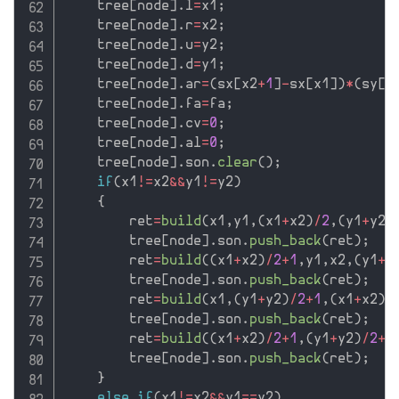
    tree
[
node
]
.
l
=
x1
;
    tree
[
node
]
.
r
=
x2
;
    tree
[
node
]
.
u
=
y2
;
    tree
[
node
]
.
d
=
y1
;
    tree
[
node
]
.
ar
=
(
sx
[
x2
+
1
]
-
sx
[
x1
]
)
*
(
sy
[
y
    tree
[
node
]
.
fa
=
fa
;
    tree
[
node
]
.
cv
=
0
;
    tree
[
node
]
.
al
=
0
;
    tree
[
node
]
.
son
.
clear
(
)
;
if
(
x1
!=
x2
&&
y1
!=
y2
)
{
        ret
=
build
(
x1
,
y1
,
(
x1
+
x2
)
/
2
,
(
y1
+
y2
)
        tree
[
node
]
.
son
.
push_back
(
ret
)
;
        ret
=
build
(
(
x1
+
x2
)
/
2
+
1
,
y1
,
x2
,
(
y1
+
y
        tree
[
node
]
.
son
.
push_back
(
ret
)
;
        ret
=
build
(
x1
,
(
y1
+
y2
)
/
2
+
1
,
(
x1
+
x2
)
/
        tree
[
node
]
.
son
.
push_back
(
ret
)
;
        ret
=
build
(
(
x1
+
x2
)
/
2
+
1
,
(
y1
+
y2
)
/
2
+
1
        tree
[
node
]
.
son
.
push_back
(
ret
)
;
}
else
if
(
x1
!=
x2
&&
y1
==
y2
)