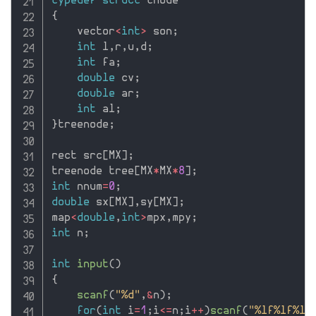
typedef
struct
{
    vector
<
int
>
 son
;
int
 l
,
r
,
u
,
d
;
int
 fa
;
double
 cv
;
double
 ar
;
int
 al
;
}
treenode
;
rect src
[
MX
]
;
treenode tree
[
MX
*
MX
*
8
]
;
int
 nnum
=
0
;
double
 sx
[
MX
]
,
sy
[
MX
]
;
map
<
double
,
int
>
mpx
,
mpy
;
int
 n
;
int
input
(
)
{
scanf
(
"%d"
,
&
n
)
;
for
(
int
 i
=
1
;
i
<=
n
;
i
++
)
scanf
(
"%lf%lf%lf