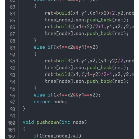
{
        ret
=
build
(
x1
,
y1
,
(
x1
+
x2
)
/
2
,
y2
,
node
        tree
[
node
]
.
son
.
push_back
(
ret
)
;
        ret
=
build
(
(
x1
+
x2
)
/
2
+
1
,
y1
,
x2
,
y2
,
no
        tree
[
node
]
.
son
.
push_back
(
ret
)
;
}
else
if
(
x1
==
x2
&&
y1
!=
y2
)
{
        ret
=
build
(
x1
,
y1
,
x2
,
(
y1
+
y2
)
/
2
,
node
        tree
[
node
]
.
son
.
push_back
(
ret
)
;
        ret
=
build
(
x1
,
(
y1
+
y2
)
/
2
+
1
,
x2
,
y2
,
no
        tree
[
node
]
.
son
.
push_back
(
ret
)
;
}
else
if
(
x1
==
x2
&&
y1
==
y2
)
;
return
 node
;
}
void
pushdown
(
int
 node
)
{
if
(
tree
[
node
]
.
al
)