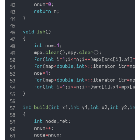
    nnum
=
0
;
return
 n
;
}
void
lsh
(
)
{
int
 now
=
1
;
    mpx
.
clear
(
)
,
mpy
.
clear
(
)
;
for
(
int
 i
=
1
;
i
<=
n
;
i
++
)
mpx
[
src
[
i
]
.
a1
]
=
1
for
(
map
<
double
,
int
>
::
iterator itr
=
mpx
    now
=
1
;
for
(
map
<
double
,
int
>
::
iterator itr
=
mpy
for
(
int
 i
=
1
;
i
<=
n
;
i
++
)
src
[
i
]
.
x1
=
mpx
[
sr
}
int
build
(
int
 x1
,
int
 y1
,
int
 x2
,
int
 y2
,
int
{
int
 node
,
ret
;
    nnum
++
;
    node
=
nnum
;