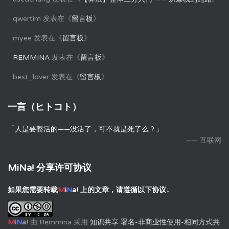
qwertim
发表在《
留言板
》
myee
发表在《
留言板
》
REMMINA
发表在《
留言板
》
best_lover
发表在《
留言板
》
一言（ヒトコト）
「人是要整活的——没活了，可不就是死了么？」
—— 互联网
MiNa! 分享许可协议
如果您需要转载
M
i
N
a!
上的文章，请遵循以下协议↓
M
i
N
a!
由
Remmina
采用
知识共享 署名-非商业性使用-相同方式共