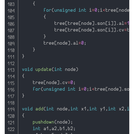
{
for
(
unsigned
int
 i
=
0
;
i
<
tree
[
node
]
{
            tree
[
tree
[
node
]
.
son
[
i
]
]
.
al
=
1
;
            tree
[
tree
[
node
]
.
son
[
i
]
]
.
cv
=
tr
}
        tree
[
node
]
.
al
=
0
;
}
}
void
update
(
int
 node
)
{
    tree
[
node
]
.
cv
=
0
;
for
(
unsigned
int
 i
=
0
;
i
<
tree
[
node
]
.
son
}
void
add
(
int
 node
,
int
 x1
,
int
 y1
,
int
 x2
,
in
{
pushdown
(
node
)
;
int
 a1
,
a2
,
b1
,
b2
;