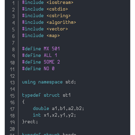
#
include
<iostream>
#
include
<cstdio>
#
include
<cstring>
#
include
<algorithm>
#
include
<vector>
#
include
<map>
#
define
 MX 501
#
define
 ALL 1
#
define
 SOME 2
#
define
 NO 0
using
namespace
 std
;
typedef
struct
{
double
 a1
,
b1
,
a2
,
b2
;
int
 x1
,
x2
,
y1
,
y2
;
}
rect
;