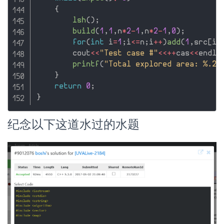
{
lsh
(
)
;
build
(
1
,
1
,
n
*
2
-
1
,
n
*
2
-
1
,
0
)
;
for
(
int
 i
=
1
;
i
<=
n
;
i
++
)
add
(
1
,
src
[
i
]
        cout
<<
"Test case #"
<<
++
cas
<<
endl
;
printf
(
"Total explored area: %.2f
}
return
0
;
}
纪念以下这道水过的水题