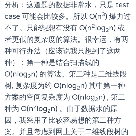
分析：这道题的数据非常水，只是 test
3
case 可能会比较多。所以 O(n
) 爆力过
2
不了。只能想想有没有 O(n
log
n) 或
2
者更低的复杂度的算法。很幸运，有两
种可行办法（应该说我只想到了这两
种）：第一种是结合扫描线的
O(nlog
n) 的算法。第二种是二维线段
2
树, 复杂度为约 O(nlog
n) 其中第一种
2
方案的空间复杂度为 O(nlog
n) , 第二
2
2
种为 O(n
log
n) 。由于数据水的原
2
因，我采用了比较容易想的第二种方
案。并且考虑到网上关于二维线段树的