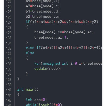
    a1
=
tree
[
node
]
.
l
;
    a2
=
tree
[
node
]
.
r
;
    b1
=
tree
[
node
]
.
d
;
    b2
=
tree
[
node
]
.
u
;
if
(
x1
<=
a1
&&
a2
<=
x2
&&
y1
<=
b1
&&
b2
<=
y2
)
{
        tree
[
node
]
.
cv
=
tree
[
node
]
.
ar
;
        tree
[
node
]
.
al
=
1
;
}
else
if
(
a1
>
x2
||
a2
<
x1
||
b1
>
y2
||
b2
<
y1
)
;
else
{
for
(
unsigned
int
 i
=
0
;
i
<
tree
[
node
]
update
(
node
)
;
}
}
int
main
(
)
{
int
 cas
=
0
;
while
(
input
(
)
!=
0
)