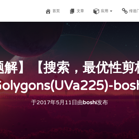
首页
文章
应用
传送
题解】【搜索，最优性剪
olygons(UVa225)-bos
于
2017年5月11日
由
boshi
发布