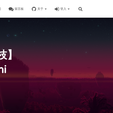
门
留言板
关于
登入
枝】
hi