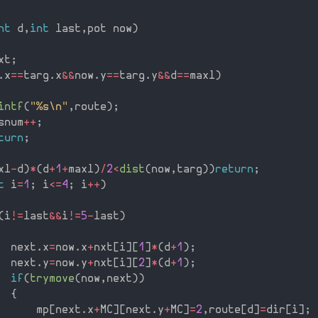
nt
 d
,
int
 last
,
pot now
)
xt
;
.
x
==
targ
.
x
&&
now
.
y
==
targ
.
y
&&
d
==
maxl
)
intf
(
"%s\n"
,
route
)
;
snum
++
;
turn
;
xl
-
d
)
*
(
d
+
1
+
maxl
)
/
2
<
dist
(
now
,
targ
)
)
return
;
t
 i
=
1
;
 i
<=
4
;
 i
++
)
(
i
!=
last
&&
i
!=
5
-
last
)
  next
.
x
=
now
.
x
+
nxt
[
i
]
[
1
]
*
(
d
+
1
)
;
  next
.
y
=
now
.
y
+
nxt
[
i
]
[
2
]
*
(
d
+
1
)
;
if
(
trymove
(
now
,
next
)
)
{
      mp
[
next
.
x
+
MC
]
[
next
.
y
+
MC
]
=
2
,
route
[
d
]
=
dir
[
i
]
;