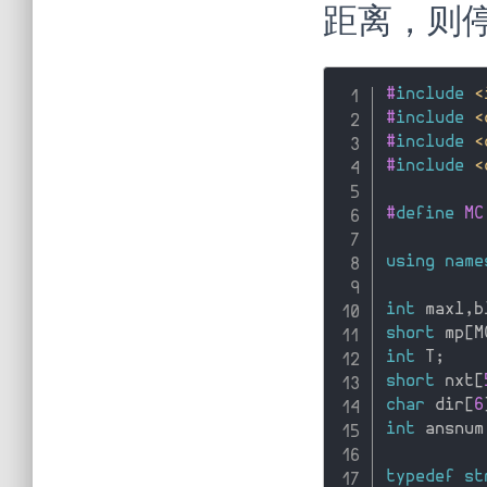
距离，则
#
include
<
#
include
<
#
include
<
#
include
<
#
define
 MC
using
name
int
 maxl
,
b
short
 mp
[
M
int
 T
;
short
 nxt
[
char
 dir
[
6
int
 ansnum
typedef
st