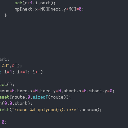
sch
(
d
+
1
,
i
,
next
)
;
      mp
[
next
.
x
+
MC
]
[
next
.
y
+
MC
]
=
0
;
}
art
;
"%d"
,
&
T
)
;
t
 i
=
1
;
 i
<=
T
;
 i
++
)
put
(
)
;
snum
=
0
,
targ
.
x
=
0
,
targ
.
y
=
0
,
start
.
x
=
0
,
start
.
y
=
0
;
mset
(
route
,
0
,
sizeof
(
route
)
)
;
h
(
0
,
0
,
start
)
;
intf
(
"Found %d golygon(s).\n\n"
,
ansnum
)
;
0
;