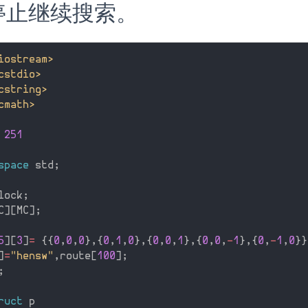
停止继续搜索。
iostream>
cstdio>
cstring>
cmath>
 251
space
 std
;
lock
;
C
]
[
MC
]
;
5
]
[
3
]
=
{
{
0
,
0
,
0
}
,
{
0
,
1
,
0
}
,
{
0
,
0
,
1
}
,
{
0
,
0
,
-
1
}
,
{
0
,
-
1
,
0
}
}
]
=
"hensw"
,
route
[
100
]
;
;
ruct