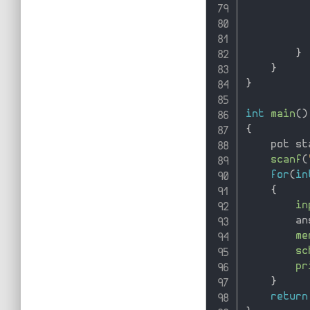
          
}
}
}
int
main
(
)
{
    pot st
scanf
(
for
(
in
{
in
        an
me
sc
pr
}
return