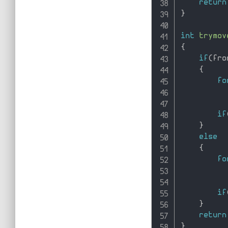
return
}
int
trymov
{
if
(
fro
{
fo
if
}
else
{
fo
if
}
return
}