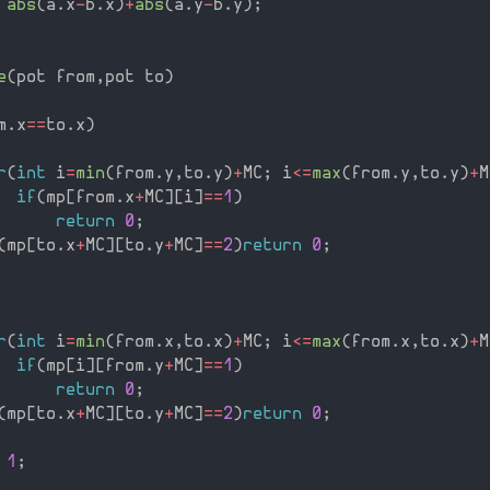
abs
(
a
.
x
-
b
.
x
)
+
abs
(
a
.
y
-
b
.
y
)
;
e
(
pot from
,
pot to
)
m
.
x
==
to
.
x
)
r
(
int
 i
=
min
(
from
.
y
,
to
.
y
)
+
MC
;
 i
<=
max
(
from
.
y
,
to
.
y
)
+
M
if
(
mp
[
from
.
x
+
MC
]
[
i
]
==
1
)
return
0
;
(
mp
[
to
.
x
+
MC
]
[
to
.
y
+
MC
]
==
2
)
return
0
;
r
(
int
 i
=
min
(
from
.
x
,
to
.
x
)
+
MC
;
 i
<=
max
(
from
.
x
,
to
.
x
)
+
M
if
(
mp
[
i
]
[
from
.
y
+
MC
]
==
1
)
return
0
;
(
mp
[
to
.
x
+
MC
]
[
to
.
y
+
MC
]
==
2
)
return
0
;
1
;