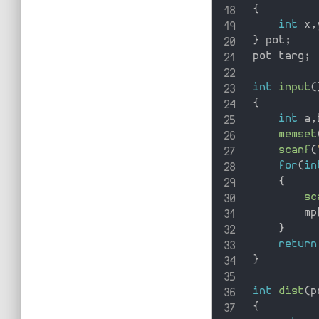
{
int
 x
,
}
 pot
;
pot targ
;
int
input
(
{
int
 a
,
memset
scanf
(
for
(
in
{
sc
        mp
}
return
}
int
dist
(
p
{