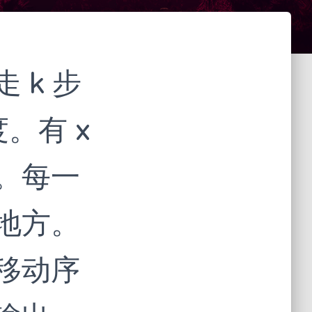
 k 步
度。有 x
。每一
地方。
移动序