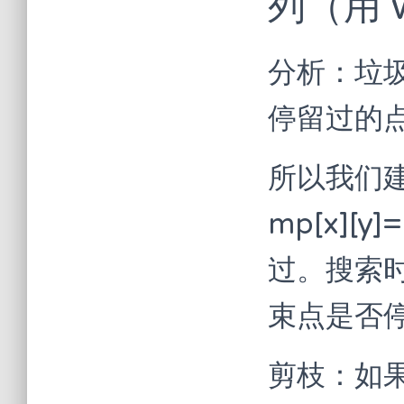
列（用 
分析：垃
停留过的
所以我们建
mp[x][y
过。搜索
束点是否
剪枝：如