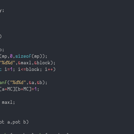
y
;
)
b
;
(
mp
,
0
,
sizeof
(
mp
)
)
;
"%d%d"
,
&
maxl
,
&
block
)
;
t
 i
=
1
;
 i
<=
block
;
 i
++
)
anf
(
"%d%d"
,
&
a
,
&
b
)
;
[
a
+
MC
]
[
b
+
MC
]
=
1
;
 maxl
;
ot a
,
pot b
)