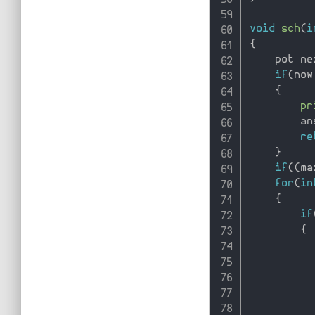
void
sch
(
i
{
    pot ne
if
(
now
{
pr
        an
re
}
if
(
(
ma
for
(
in
{
if
{
          
          
          